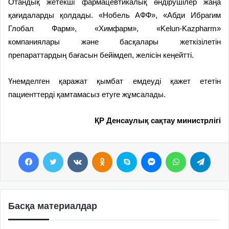
Отандық жетекші фармацевтикалық өндірушілер жаңа
қағидаларды қолдады. «Нобель АФФ», «Абди Ибрагим
Глобал Фарм», «Химфарм», «Kelun-Kazpharm»
компаниялары және басқалары жеткізілетін
препараттардың бағасын бейімдеп, желісін кеңейтті.
Үнемделген қаражат қымбат емдеуді қажет ететін
пациенттерді қамтамасыз етуге жұмсалады.
ҚР Денсаулық сақтау министрлігі
Facebook
Twitter
VKontakte
Odnoklassniki
Skype
Messenger
WhatsApp
Telegram
Басқа материалдар