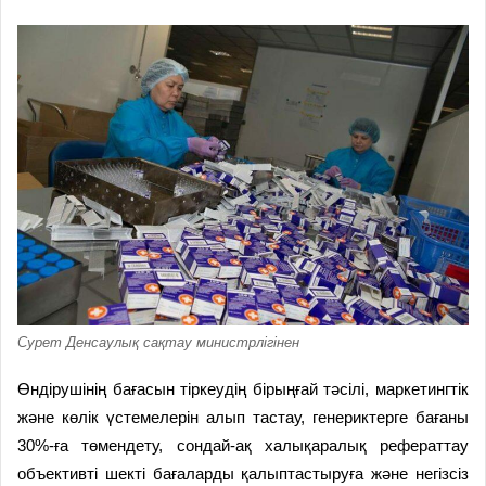
Сурет Денсаулық сақтау министрлігінен
Өндірушінің бағасын тіркеудің бірыңғай тәсілі, маркетингтік
және көлік үстемелерін алып тастау, генериктерге бағаны
30%-ға төмендету, сондай-ақ халықаралық рефераттау
объективті шекті бағаларды қалыптастыруға және негізсіз