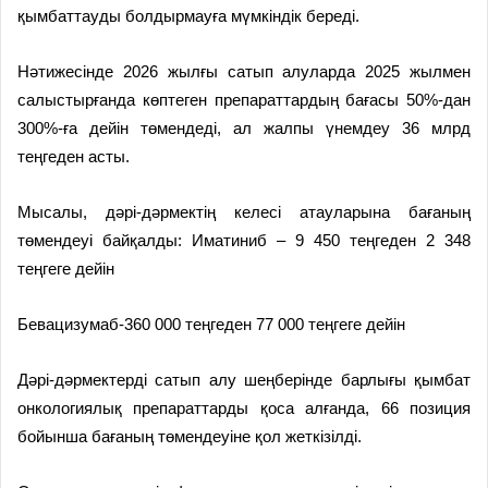
қымбаттауды болдырмауға мүмкіндік береді.
Нәтижесінде 2026 жылғы сатып алуларда 2025 жылмен
салыстырғанда көптеген препараттардың бағасы 50%-дан
300%-ға дейін төмендеді, ал жалпы үнемдеу 36 млрд
теңгеден асты.
Мысалы, дәрі-дәрмектің келесі атауларына бағаның
төмендеуі байқалды:
Иматиниб – 9 450 теңгеден 2 348
теңгеге дейін
Бевацизумаб-360 000 теңгеден 77 000 теңгеге дейін
Дәрі-дәрмектерді сатып алу шеңберінде барлығы қымбат
онкологиялық препараттарды қоса алғанда, 66 позиция
бойынша бағаның төмендеуіне қол жеткізілді.