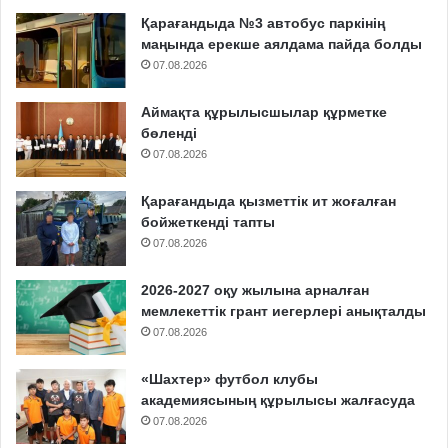
Қарағандыда №3 автобус паркінің
маңында ерекше аялдама пайда болды
07.08.2026
Аймақта құрылысшылар құрметке
бөленді
07.08.2026
Қарағандыда қызметтік ит жоғалған
бойжеткенді тапты
07.08.2026
2026-2027 оқу жылына арналған
мемлекеттік грант иегерлері анықталды
07.08.2026
«Шахтер» футбол клубы
академиясының құрылысы жалғасуда
07.08.2026