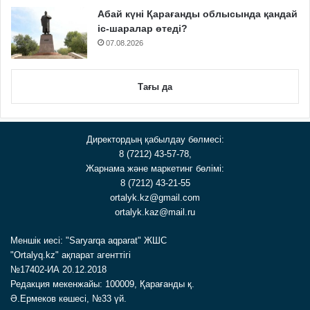
Абай күні Қарағанды облысында қандай
іс-шаралар өтеді?
07.08.2026
Тағы да
Директордың қабылдау бөлмесі:
8 (7212) 43-57-78,
Жарнама және маркетинг бөлімі:
8 (7212) 43-21-55
ortalyk.kz@gmail.com
ortalyk.kaz@mail.ru
Меншік иесі: "Saryarqa aqparat" ЖШС
"Ortalyq.kz" ақпарат агенттігі
№17402-ИА 20.12.2018
Редакция мекенжайы: 100009, Қарағанды қ.
Ә.Ермеков көшесі, №33 үй.