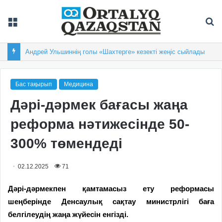
Мәзір
Із
Андрей Ульшиннің голы «Шахтерге» кезекті жеңіс сыйлады
Бас тақырып
Медицина
Дәрі-дәрмек бағасы жаңа
реформа нәтижесінде 50-
300% төмендеді
02.12.2025
71
Дәрі-дәрмекпен қамтамасыз ету реформасы
шеңберінде Денсаулық сақтау министрлігі баға
белгілеудің жаңа жүйесін енгізді.