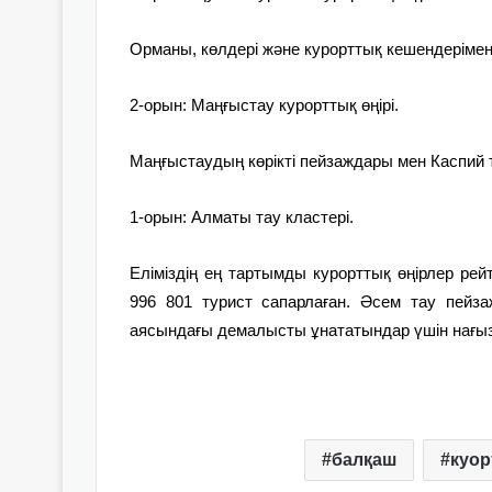
Орманы, көлдері және курорттық кешендерімен 
2-орын: Маңғыстау курорттық өңірі.
Маңғыстаудың көрікті пейзаждары мен Каспий т
1-орын: Алматы тау кластері.
Еліміздің ең тартымды курорттық өңірлер рейт
996 801 турист сапарлаған. Әсем тау пейза
аясындағы демалысты ұнататындар үшін нағы
балқаш
куор