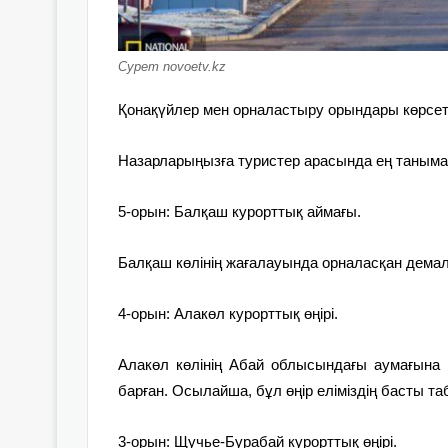
Сурет novoetv.kz
Қонақүйлер мен орналастыру орындары көрсетк
Назарларыңызға туристер арасында ең таныма
5-орын: Балқаш курорттық аймағы.
Балқаш көлінің жағалауында орналасқан демал
4-орын: Алакөл курорттық өңірі.
Алакөл көлінің Абай облысындағы аумағына 1
барған. Осылайша, бұл өңір еліміздің басты та
3-орын: Щучье-Бурабай курорттық өңірі.