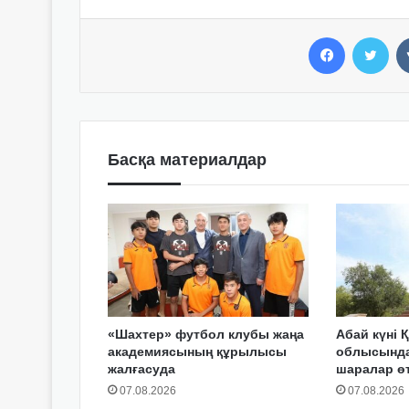
Facebook
Twitter
Басқа материалдар
«Шахтер» футбол клубы жаңа
Абай күні 
академиясының құрылысы
облысында 
жалғасуда
шаралар ө
07.08.2026
07.08.2026