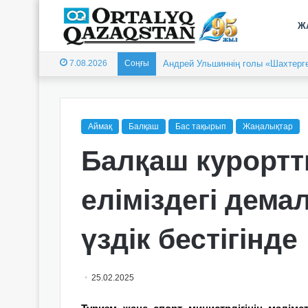
Ж
7.08.2026
Соңғы
Андрей Ульшиннің голы «Шахтерге
Аймақ
Балқаш
Бас тақырып
Жаңалықтар
Балқаш курорт
еліміздегі де
үздік бестігінде
25.02.2025