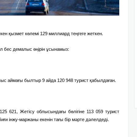
ен қызмет көлемі 129 миллиард теңгеге жеткен.
л бес демалыс өңірін ұсынамыз:
ыс аймағы былтыр 9 айда 120 948 турист қабылдаған.
25 621, Жетісу облысындағы бөлігіне 113 059 турист
биғи інжу-маржаны екенін тағы бір мәрте дәлелдеді.