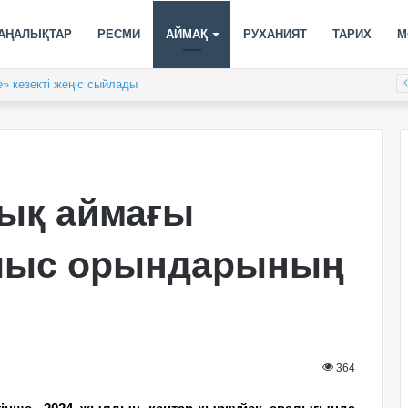
АҢАЛЫҚТАР
РЕСМИ
АЙМАҚ
РУХАНИЯТ
ТАРИХ
М
» кезекті жеңіс сыйлады
тық аймағы
малыс орындарының
364