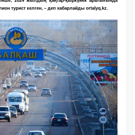
етінше, 2024 жылдың қаңтар-қыркүйек аралығында
ион турист келген, – деп хабарлайды ortalyq.kz.