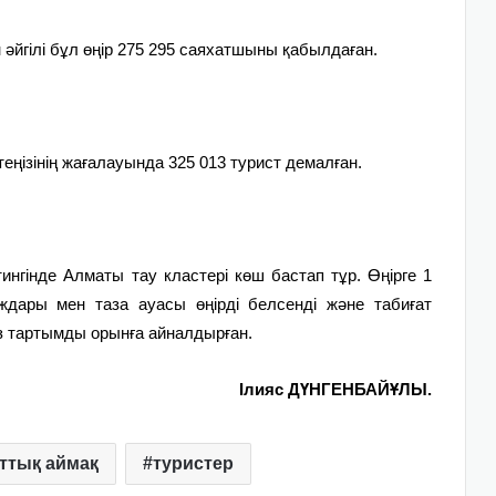
әйгілі бұл өңір 275 295 саяхатшыны қабылдаған.
еңізінің жағалауында 325 013 турист демалған.
ингінде Алматы тау кластері көш бастап тұр. Өңірге 1
ждары мен таза ауасы өңірді белсенді және табиғат
з тартымды орынға айналдырған.
Ілияс ДҮНГЕНБАЙҰЛЫ.
ттық аймақ
туристер