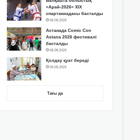
Балқашта облыстық
«Арай-2026» XIX
спартакиадасы басталды
06.08.2026
Астанада Comic Con
Astana 2026 фестивалі
басталды
06.08.2026
Қолдау қуат береді
06.08.2026
Тағы да