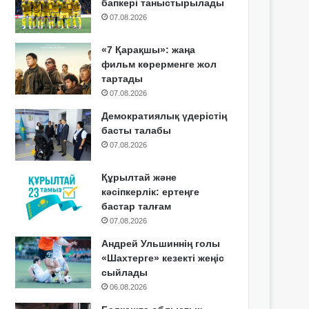
бапкері таныстырылады
07.08.2026
«7 Қарақшы»: жаңа
фильм көрерменге жол
тартады
07.08.2026
Демократиялық үдерістің
басты талабы
07.08.2026
Құрылтай және
кәсіпкерлік: ертеңге
бастар талғам
07.08.2026
Андрей Ульшиннің голы
«Шахтерге» кезекті жеңіс
сыйлады
06.08.2026