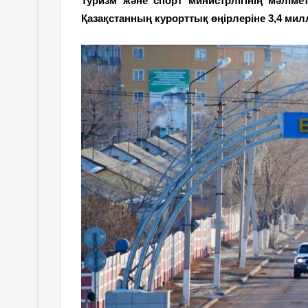
Туризм және спорт министрлігінің мәлім
Қазақстанның курорттық өңірлеріне 3,4 милл