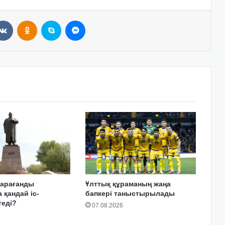
VKontakte
Odnoklassniki
Skype
Messenger
Қарағанды
Ұлттық құраманың жаңа
қандай іс-
бапкері таныстырылады
теді?
07.08.2026