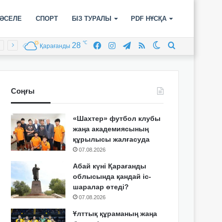
ӘСЕЛЕ
СПОРТ
БІЗ ТУРАЛЫ
PDF НҰСҚА
℃
28
Facebook
Instagram
Telegram
RSS
Switch
Іздеу
Қарағанды
skin
Соңғы
«Шахтер» футбол клубы
жаңа академиясының
құрылысы жалғасуда
07.08.2026
Абай күні Қарағанды
облысында қандай іс-
шаралар өтеді?
07.08.2026
Ұлттық құраманың жаңа