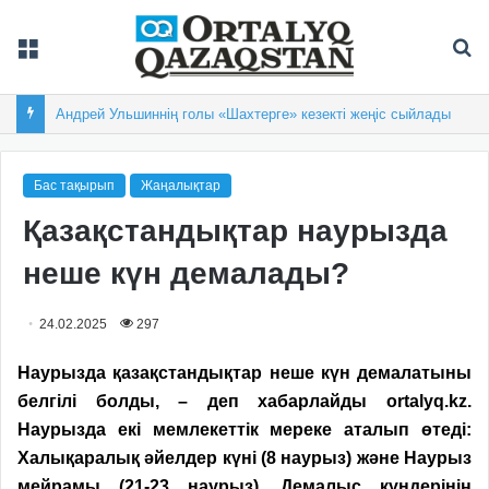
Мәзір
Із
Андрей Ульшиннің голы «Шахтерге» кезекті жеңіс сыйлады
Бас тақырып
Жаңалықтар
Қазақстандықтар наурызда
неше күн демалады?
24.02.2025
297
Н
аурызда қазақстандықтар
неше күн
демалатыны
белгілі болды, – деп хабарлайды
ortalyq.kz.
Наурызда екі мемлекеттік мереке ата
лы
п өт
е
ді:
Халықаралық әйелдер күні (8 наурыз) және Наурыз
мейрамы (21-23 наурыз). Демалыс күндері
нің