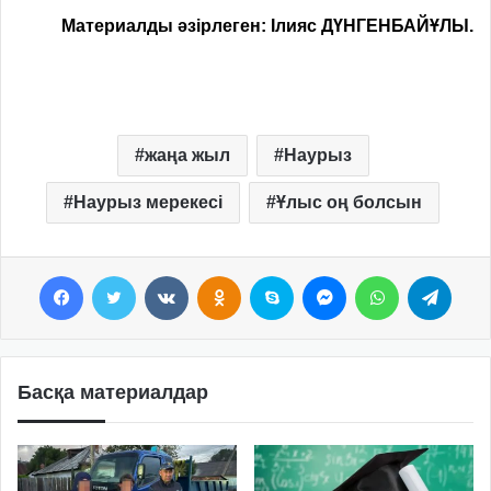
Материалды әзірлеген: Ілияс ДҮНГЕНБАЙҰЛЫ.
жаңа жыл
Наурыз
Наурыз мерекесі
Ұлыс оң болсын
Facebook
Twitter
VKontakte
Odnoklassniki
Skype
Messenger
WhatsApp
Telegram
Басқа материалдар