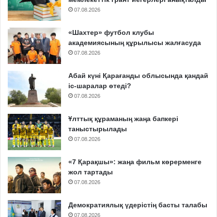
07.08.2026
«Шахтер» футбол клубы
академиясының құрылысы жалғасуда
07.08.2026
Абай күні Қарағанды облысында қандай
іс-шаралар өтеді?
07.08.2026
Ұлттық құраманың жаңа бапкері
таныстырылады
07.08.2026
«7 Қарақшы»: жаңа фильм көрерменге
жол тартады
07.08.2026
Демократиялық үдерістің басты талабы
07.08.2026