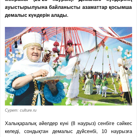
ауыстырылуына байланысты азаматтар қосымша
демалыс күндерін алады.
Сурет: culture.ru
Халықаралық әйелдер күні (8 наурыз) сенбіге сәйкес
келеді, сондықтан демалыс дүйсенбі, 10 наурызға