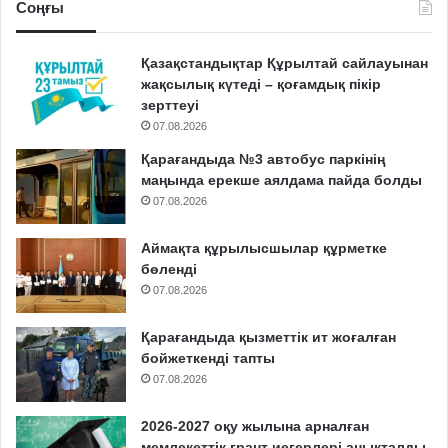
Соңғы
Қазақстандықтар Құрылтай сайлауынан
жақсылық күтеді – қоғамдық пікір
зерттеуі
07.08.2026
Қарағандыда №3 автобус паркінің
маңында ерекше аялдама пайда болды
07.08.2026
Аймақта құрылысшылар құрметке
бөленді
07.08.2026
Қарағандыда қызметтік ит жоғалған
бойжеткенді тапты
07.08.2026
2026-2027 оқу жылына арналған
мемлекеттік грант иегерлері анықталды