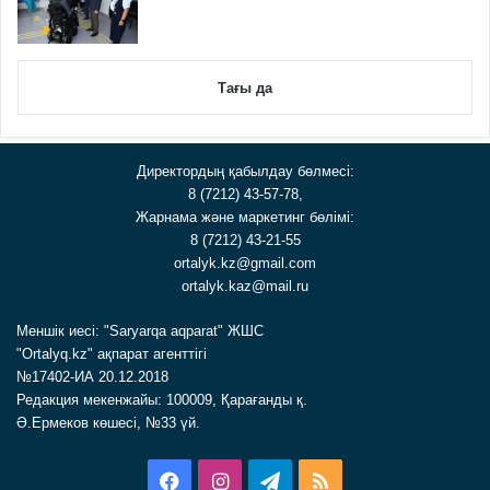
Тағы да
Директордың қабылдау бөлмесі:
8 (7212) 43-57-78,
Жарнама және маркетинг бөлімі:
8 (7212) 43-21-55
ortalyk.kz@gmail.com
ortalyk.kaz@mail.ru
Меншік иесі: "Saryarqa aqparat" ЖШС
"Ortalyq.kz" ақпарат агенттігі
№17402-ИА 20.12.2018
Редакция мекенжайы: 100009, Қарағанды қ.
Ә.Ермеков көшесі, №33 үй.
Facebook
Instagram
Telegram
RSS