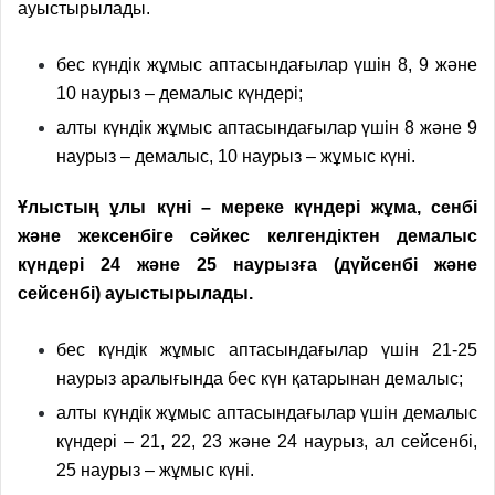
ауыстырылады.
бес күндік жұмыс аптасындағылар үшін 8, 9 және
10 наурыз – демалыс күндері;
алты күндік жұмыс аптасындағылар үшін 8 және 9
наурыз – демалыс, 10 наурыз – жұмыс күні.
Ұ
лыстың ұлы күні –
мереке күндері жұма, сенбі
және жексенбіге сәйкес кел
гендіктен
демалыс
күндері 24 және 25 наурызға (дүйсенбі және
сейсенбі) ауыстырылады.
бес күндік жұмыс аптасындағылар үшін 21-25
наурыз аралығында бес күн қатарынан демалыс;
алты күндік жұмыс аптасындағылар үшін демалыс
күндері – 21, 22, 23 және 24 наурыз, ал сейсенбі,
25 наурыз – жұмыс күні.