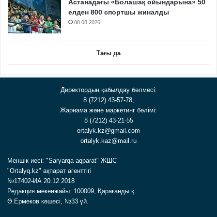
Астанадағы «Болашақ ойындарына» 50
елден 800 спортшы жиналды
08.08.2026
Тағы да
Директордың қабылдау бөлмесі:
8 (7212) 43-57-78,
Жарнама және маркетинг бөлімі:
8 (7212) 43-21-55
ortalyk.kz@gmail.com
ortalyk.kaz@mail.ru
Меншік иесі: "Saryarqa aqparat" ЖШС
"Ortalyq.kz" ақпарат агенттігі
№17402-ИА 20.12.2018
Редакция мекенжайы: 100009, Қарағанды қ.
Ә.Ермеков көшесі, №33 үй.