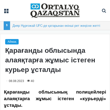
Мәзір
Із
Дияр Нұрғожай UFC-де қатарынан екінші рет жеңіске жетті
Аймақ
Қарағанды облысында
алаяқтарға жұмыс істеген
курьер ұсталды
08.08.2023
40
Қарағанды облысының полицейлері
алаяқтарға жұмыс істеген «курьерді»
ұстады.