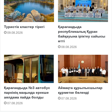
Туристік кластер тірегі
Қарағандыда
республикалық Құран
09.08.2026
байқауына іріктеу сайысы
өтті
08.08.2026
Қарағандыда №3 автобус
Аймақта құрылысшылар
паркінің маңында ерекше
құрметке бөленді
аялдама пайда болды
07.08.2026
07.08.2026