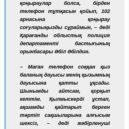
қоңыраулар болса, бірден
телефон тұтқасын қойып, 102
арнасына қоңырау
соғуларыңызды сұраймын, – деді
Қарағанды облыстық полиция
департаменті бастығының
орынбасары Әбіл Әбілдин.
– Маған телефон соққан қыз
баланың дауысы менің қызымның
дауысына қатты ұқсады.
Шынымды айтсам, қорқып
кеттім. Қылмыскерді ұстап,
ақшамды қайтарып берген
тәртіп сақшыларына алғысым
шексіз, – деді жәбірленуші