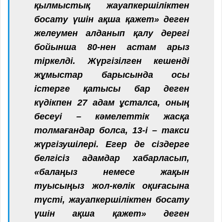
қылмыстық жауапкершіліктен
босату үшін ақша қажет» деген
желеумен алданып қалу дерегі
бойынша 80-нен астам арыз
тіркелді. Жүргізілген кешенді
жұмыстар барысында осы
істерге қатысы бар деген
күдікпен 27 адам ұсталса, оның
бесеуі – кәмелеттік жасқа
толмағандар болса, 13-і – такси
жүргізушілері. Егер де сіздерге
белгісіз адамдар хабарласып,
«балаңыз немесе жақын
туысыңыз жол-көлік оқиғасына
түсті, жауапкершіліктен босату
үшін ақша қажет» деген