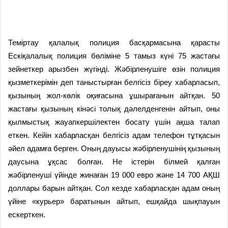
Теміртау қалалық полиция басқармасына қарасты
Ескіқалалық полиция бөліміне 5 тамыз күні 75 жастағы
зейнеткер арызбен жүгінді. Жәбірленушіге өзін полиция
қызметкерімін деп таныстырған белгісіз біреу хабарласып,
қызының жол-көлік оқиғасына ұшырағанын айтқан. 50
жастағы қызының кінәсі толық дәлелденгенін айтып, оны
қылмыстық жауапкершілектен босату үшін ақша талап
еткен. Кейін хабарласқан белгісіз адам телефон тұтқасын
әйел адамға берген. Оның дауысы жәбірленушінің қызының
даусына ұқсас болған. Не істерін білмей қалған
жәбірленуші үйінде жинаған 19 000 евро және 14 700 АҚШ
доллары барын айтқан. Сол кезде хабарласқан адам оның
үйіне «курьер» баратынын айтып, ешқайда шықпауын
ескерткен.