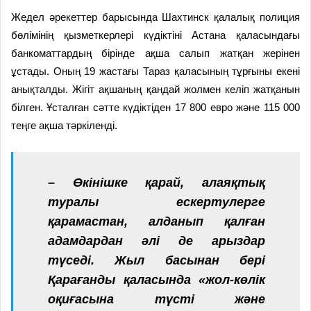
Жедел әрекеттер барысында Шахтинск қалалық полиция
бөлімінің қызметкерлері күдіктіні Астана қаласындағы
банкоматтардың бірінде ақша салып жатқан жерінен
ұстады. Оның 19 жастағы Тараз қаласының тұрғыны екені
анықталды. Жігіт ақшаның қандай жолмен келіп жатқанын
білген. Ұсталған сәтте күдіктіден 17 800 евро және 115 000
теңге ақша тәркіленді.
– Өкінішке қарай, алаяқтық
туралы ескертулерге
қарамастан, алданып қалған
адамдардан әлі де арыздар
түседі. Жыл басынан бері
Қарағанды қаласында «жол-көлік
оқиғасына түсті және