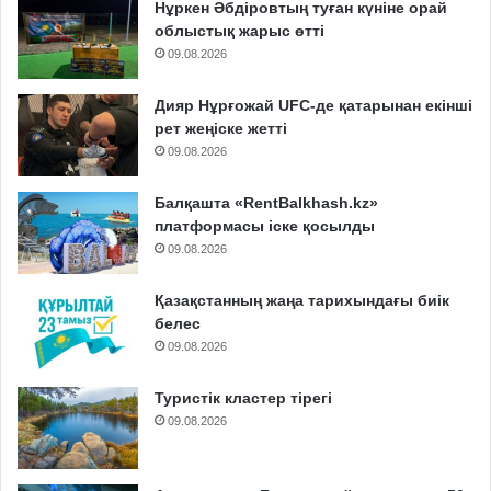
Нұркен Әбдіровтың туған күніне орай
облыстық жарыс өтті
09.08.2026
Дияр Нұрғожай UFC-де қатарынан екінші
рет жеңіске жетті
09.08.2026
Балқашта «RentBalkhash.kz»
платформасы іске қосылды
09.08.2026
Қазақстанның жаңа тарихындағы биік
белес
09.08.2026
Туристік кластер тірегі
09.08.2026