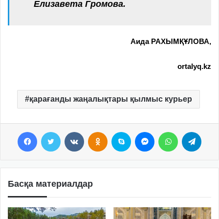
Елизавета Громова.
Аида РАХЫМҚҰЛОВА,
ortalyq.kz
қарағанды жаңалықтары қылмыс курьер
Facebook
Twitter
VKontakte
Odnoklassniki
Skype
Messenger
WhatsApp
Telegram
Басқа материалдар