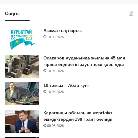
Соңғы
Азаматтық парыз
10.08.2026
Осакаров ауданында жылына 45 млн
кірпіш өндіретін зауыт іске қосылды
10.08.2026
10 тамыз – Абай күні
10.08.2026
Қарағанды облысына жергілікті
әкімдіктерден 198 грант бөлінді
09.08.2026