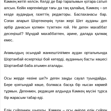
Кәмкең жетіп келсін. Келді де бар таралымын қотара сатып
алсын. Кейін көргенімізде тағы да таң қалайық. Кәмкең – ол
кезде аудандық газеттің редакторы. Баспаханасы бар.
Соған апарып Шортекеңнің туған жері Шет ауданы деп
әрбір данасын қолмен түзеткен ғой. Не деген махаббат
десеңізші!? Мұндай махаббатпен, әрине, далада қалмақ
емес.
Ағамыздың осындай жанкештілігімен аудан орталығында
Шортанбай ескерткіші бой көтерді, ауданның басты көшесі
Шортанбай баба атымен аталады.
Осы жерде «өзіне ше?» деген заң­ды сауал туындайды.
Бере қоятындай көше, болмаса басқа бір нысан көрмей
тұрмын. Дегенмен, редакция алдында Кәмкең мүсіні тұрса
бір жарасым табар еді.
Елін сүйгеннен шығады. Кәм­кең – осы өңірде елін сүйген