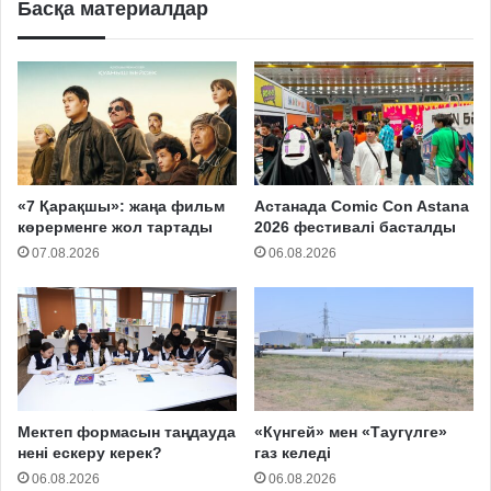
Басқа материалдар
«7 Қарақшы»: жаңа фильм
Астанада Comic Con Astana
көрерменге жол тартады
2026 фестивалі басталды
07.08.2026
06.08.2026
Мектеп формасын таңдауда
«Күнгей» мен «Таугүлге»
нені ескеру керек?
газ келеді
06.08.2026
06.08.2026