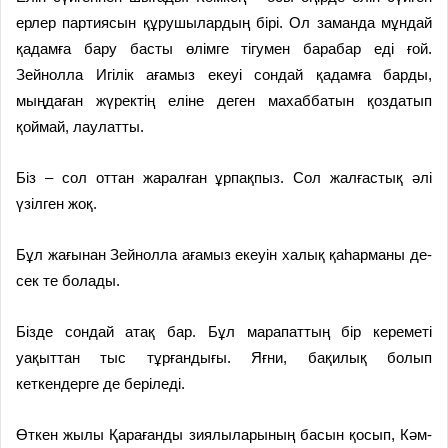
ерлер партиясын құрушылардың бірі. Ол заманда мұндай
қадамға бару басты өлімге тігумен барабар еді ғой.
Зейнолла Игілік ағамыз екеуі сондай қадамға барды,
мыңдаған жүректің еліне деген махаббатын қоздатып
қоймай, лаулатты.
Біз – сол оттан жаралған ұрпақпыз. Сол жалғастық әлі
үзілген жоқ.
Бұл жағынан Зейнолла ағамыз екеуін халық қаһарманы де­
сек те болады.
Бізде сондай атақ бар. Бұл марапаттың бір кереметі
уақыттан тыс тұрғандығы. Яғни, ба­қилық болып
кеткендерге де бе­ріледі.
Өткен жылы Қарағанды зия­лыларының басын қосып, Кәм­