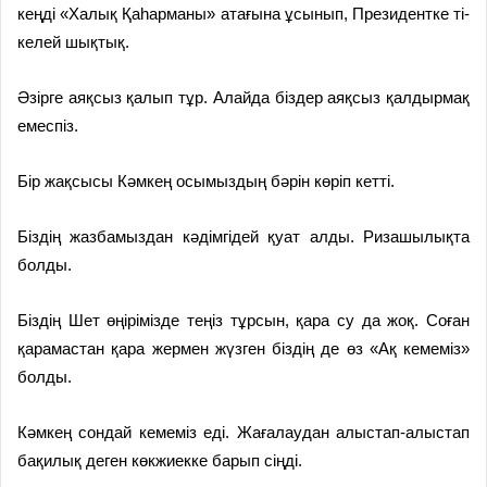
кеңді «Халық Қаһарманы» ата­­ғына ұсынып, Президентке ті­
келей шықтық.
Әзірге аяқсыз қалып тұр. Алайда біздер аяқсыз қалдырмақ
емеспіз.
Бір жақсысы Кәмкең осымыздың бәрін көріп кетті.
Біздің жазбамыздан кәдімгідей қуат алды. Ризашылықта
болды.
Біздің Шет өңірімізде теңіз тұрсын, қара су да жоқ. Соған
қарамастан қара жермен жүзген біздің де өз «Ақ кемеміз»
болды.
Кәмкең сондай кемеміз еді. Жағалаудан алыстап-алыстап
ба­­қилық деген көкжиекке барып сіңді.