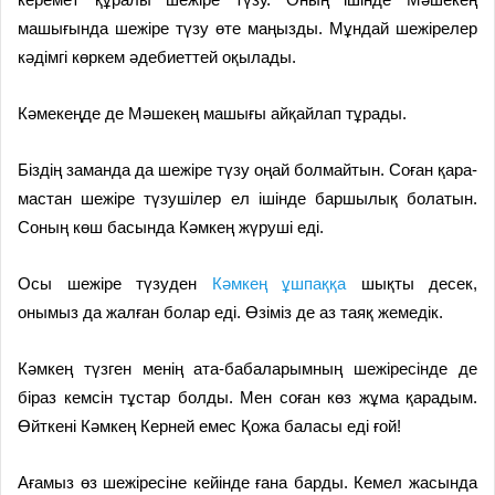
машығында шежіре түзу өте ма­ңызды. Мұндай шежірелер
кә­дімгі көркем әдебиеттей оқылады.
Кәмекеңде де Мәшекең ма­шығы айқайлап тұрады.
Біздің заманда да шежіре түзу оңай болмайтын. Соған қа­ра­
мастан шежіре түзушілер ел ішінде баршылық болатын.
Со­ның көш басында Кәмкең жү­руші еді.
Осы шежіре түзуден
Кәмкең ұшпаққа
шықты десек,
онымыз да жалған болар еді. Өзіміз де аз таяқ жемедік.
Кәмкең түзген менің ата-бабаларымның шежіресінде де
біраз кемсін тұстар болды. Мен соған көз жұма қарадым.
Өйткені Кәмкең Керней емес Қожа баласы еді ғой!
Ағамыз өз шежіресіне кейінде ғана барды. Кемел жасында