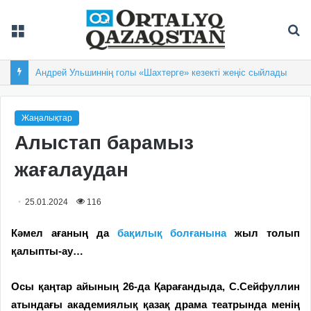
Мәзір
Із
Балқашта облыстық «Арай-2026» XIX спартакиадасы басталды
Жаңалықтар
Алыстап барамыз
жағалаудан
25.01.2024
116
Кәмел ағаның да
бақилық бол­ғанына
жыл толып
қалыпты-ау…
Осы қаңтар айының 26-да Қарағандыда, С.Сейфуллин
ат­ындағы академиялық қазақ драма театрында менің