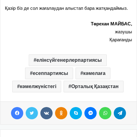
Қазір біз де сол жағалаудан алыстап бара жатқандаймыз.
Төрехан МАЙБАС,
жазушы
Қарағанды
елінсүйгенерлерпартиясы
есеппартиясы
кәмелаға
кәмелжүністегі
Орталық Қазақстан
Facebook
Twitter
VKontakte
Odnoklassniki
Skype
Messenger
WhatsApp
Telegram