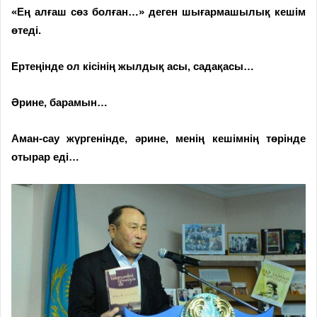
«Ең алғаш сөз болған…» деген шы­ғар­­ма­шылық кешім
өтеді.
Ертеңінде ол кісінің жылдық асы, садақасы…
Әрине, барамын…
Аман-сау жүргенінде, әрине, менің кешімнің төрінде
отырар еді…