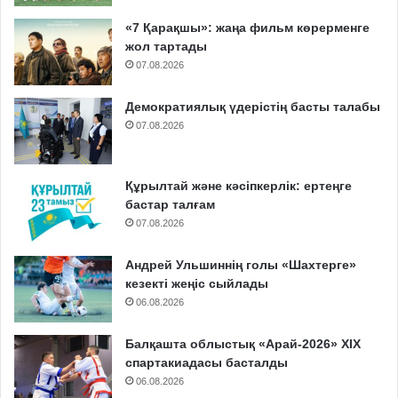
«7 Қарақшы»: жаңа фильм көрерменге
жол тартады
07.08.2026
Демократиялық үдерістің басты талабы
07.08.2026
Құрылтай және кәсіпкерлік: ертеңге
бастар талғам
07.08.2026
Андрей Ульшиннің голы «Шахтерге»
кезекті жеңіс сыйлады
06.08.2026
Балқашта облыстық «Арай-2026» XIX
спартакиадасы басталды
06.08.2026