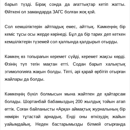
барып түзді. Бірақ сонда да ағаттықтар кетіп жатты.
Өйткені ол замандарда ЗАГС болған жоқ қой.
Сол кемшіліктерін айтпадық емес, айттық. Кәмкеңнің бір
кеміс тұсы осы жерде көріне­ді. Бұл да бір тарих деп кеткен
кем­шіліктерін түземей сол қалпында қалдырып отырды.
Кәмкең өз топырағын кере­мет сүйді, керемет жақсы көр­ді.
Өзінің түп тегін мақтан етті. Содан барып халықтық
этимология­ға жақын болды. Тіпті, әрі қарай өрбітіп отырған
жайлары да болды.
Кәмкеңнің бүкіл болмысын мына жайтпен де қайтарсам
болады. Шортанбай бабамыздың 200 жылдық тойын атап
өттік. Соған байланысты «Арқа» аймақтық журналының бір
нөмірін тұтастай арнадық. Енді оны өткізудің жайын
уайымдайық. Неден бастарымызды білмей отырғанда