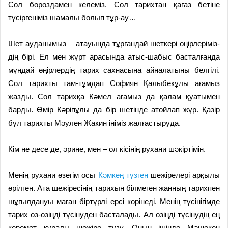
Сол бороздамен келеміз. Сол тарихтан қағаз бетіне
түсіргеніміз шамалы болып тұр-ау…
Шет ауданымыз – атауында тұрғандай шеткері өңірле­рі­міз­
дің бірі. Ел мен жұрт арасында атыс-шабыс басталғанда
мұндай өңірлердің тарих сахнасына айналатыны белгілі.
Сол тарихты там-тұмдап Софиян Қа­лыбекұлы ағамыз
жазды. Сол тарихқа Кәмел ағамыз да қалам қуатымен
барды. Өмір Кәріпұлы да бір шетінде атойлап жүр. Қазір
бұл тарихты Мәулен Жакин ініміз жалғастыруда.
Кім не десе де, әрине, мен – ол кісінің рухани шәкіртімін.
Менің рухани өзегім осы
Кәмкең түзген
шежірелері ар­қы­лы
өрілген. Ата шежіресінің тарихын білмеген жанның тарихпен
шұғылдануы маған бір­түрлі ерсі көрінеді. Менің түсінігімде
тарих өз-өзіңді түсінуден басталады. Ал өзіңді түсінудің ең
керемет құралы шежіре түзу. Оның ішінде Мәшекең