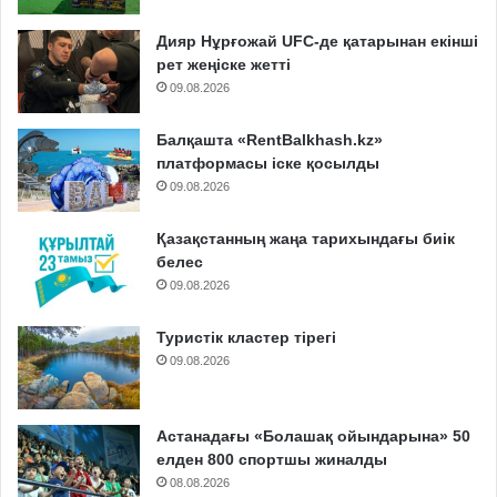
Дияр Нұрғожай UFC-де қатарынан екінші
рет жеңіске жетті
09.08.2026
Балқашта «RentBalkhash.kz»
платформасы іске қосылды
09.08.2026
Қазақстанның жаңа тарихындағы биік
белес
09.08.2026
Туристік кластер тірегі
09.08.2026
Астанадағы «Болашақ ойындарына» 50
елден 800 спортшы жиналды
08.08.2026