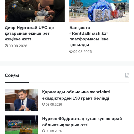
Дияр Нұрғожай UFC-де
Балқашта
қатарынан екінші рет
«RentBalkhash.kz»
жеңіске жетті
платформасы іске
қосылды
09.08.2026
09.08.2026
Соңғы
Қарағанды облысына жергілікті
әкімдіктерден 198 грант бөлінді
09.08.2026
Нұркен Әбдіровтың туған күніне орай
облыстық жарыс өтті
09.08.2026