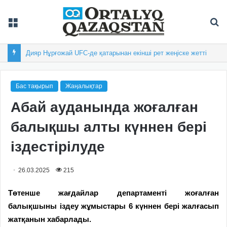
Мәзір
Із
Дияр Нұрғожай UFC-де қатарынан екінші рет жеңіске жетті
Бас тақырып
Жаңалықтар
Абай ауданында жоғалған
балықшы алты күннен бері
іздестірілуде
26.03.2025
215
Төтенше жағдайлар департаменті жоғалған
балықшыны іздеу жұмыстары
6 күннен бері
жалғасып
жатқанын хабарлады.