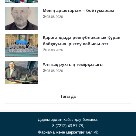
Менің арыстарым – бойтұмарым
08.08.2026
Қарағандыда республикалық Құран
байқауына іріктеу сайысы өтті
08.08.2026
Ұлттық рухтың темірқазығы
08.08.2026
Тағы да
Директордың қабылдау бөлмесі:
8 (7212) 43-57-78,
Жарнама және маркетинг бөлімі: