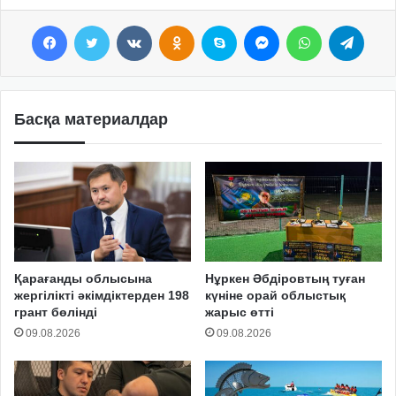
Facebook
Twitter
VKontakte
Odnoklassniki
Skype
Messenger
WhatsApp
Telegram
Басқа материалдар
Қарағанды облысына
Нұркен Әбдіровтың туған
жергілікті әкімдіктерден 198
күніне орай облыстық
грант бөлінді
жарыс өтті
09.08.2026
09.08.2026