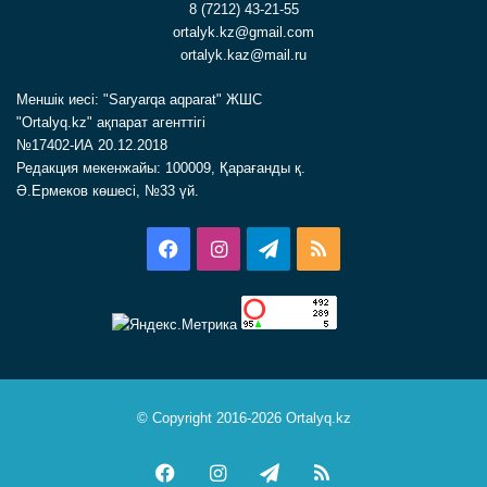
8 (7212) 43-21-55
ortalyk.kz@gmail.com
ortalyk.kaz@mail.ru
Меншік иесі: "Saryarqa aqparat" ЖШС
"Ortalyq.kz" ақпарат агенттігі
№17402-ИА 20.12.2018
Редакция мекенжайы: 100009, Қарағанды қ.
Ә.Ермеков көшесі, №33 үй.
Facebook
Instagram
Telegram
RSS
© Copyright 2016-2026 Ortalyq.kz
Facebook
Instagram
Telegram
RSS