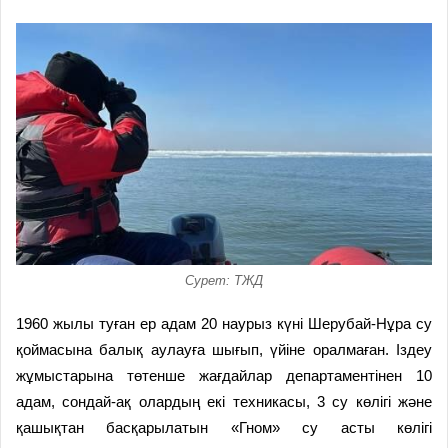
Сурет: ТЖД
1960 жылы туған ер адам
20 наурыз күні Шерубай-Нұра су
қоймасына балық аулауға шығып, үйіне оралмаған.
Іздеу
ж
ұмыс
тарын
а
т
өтенше жағдайлар департаментінен 10
адам, сондай-ақ олардың
екі
техникасы,
3
су көлігі және
қашықтан басқарылатын «Гном» су асты көлігі