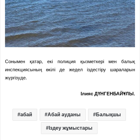
Сонымен қатар,
екі полиция қызметкері мен балық
инспекциясының өкілі
де
жедел іздестіру шараларын
жүргізуде.
Ілияс ДҮНГЕНБАЙҰЛЫ.
абай
Абай ауданы
Балықшы
Іздеу жұмыстары