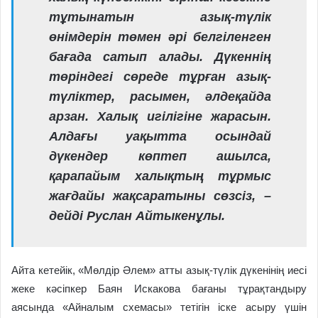
тұтынатын азық-түлік
өнімдерін төмен әрі белгіленген
бағада сатып алады. Дүкеннің
төріндегі сөреде тұрған азық-
түліктер, расымен, әлдеқайда
арзан. Халық игілігіне жарасын.
Алдағы уақытта осындай
дүкендер көптеп ашылса,
қарапайым халықтың тұрмыс
жағдайы жақсаратыны сөзсіз, –
дейді Руслан Айтыкенұлы.
Айта кетейік, «Мөлдір Әлем» атты азық-түлік дүкенінің иесі
жеке кәсіпкер Баян Искакова ба­ғаны тұрақтандыру
аясында «Ай­­налым схемасы» тетігін іске асыру үшін