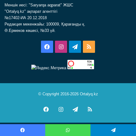
Меншік иесі: "Saryarqa aqparat" ЖШС
"Ortalyq.kz" ақпарат агенттігі
№17402-ИА 20.12.2018
Редакция мекенжайы: 100009, Қарағанды қ.
Ә.Ермеков көшесі, №33 үй.
Facebook
Instagram
Telegram
RSS
© Copyright 2016-2026 Ortalyq.kz
Facebook
Instagram
Telegram
RSS