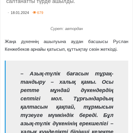
салтанатты түрде ашылды.
18.01.2024
679
Сурет: автордан
Жаңа дүкеннің ашылуына аудан басшысы Руслан
Кенжебеков арнайы қатысып, құттықтау сөзін жеткізді.
– Азық-түлік бағасын тұрақ­
тандыру – халық қамы. Осы
ретте мұндай дүкендердің
септігі мол. Тұрғындардың
қалтасын қақпай, тұрмысын
түзеуге мүмкіндік береді. Бұл
азық-түлік дүкенінің ерекшелігі –
халық күнделікті бірінші кезекте