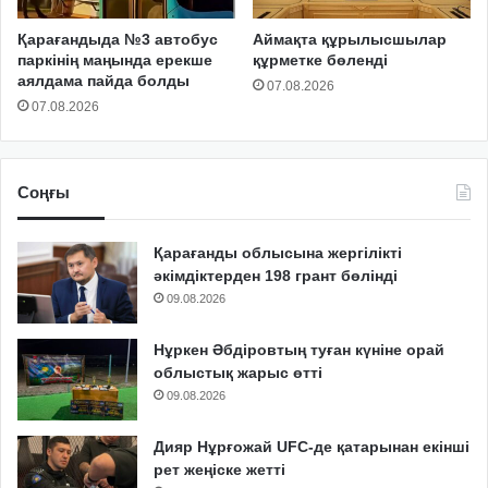
Қарағандыда №3 автобус
Аймақта құрылысшылар
паркінің маңында ерекше
құрметке бөленді
аялдама пайда болды
07.08.2026
07.08.2026
Соңғы
Қарағанды облысына жергілікті
әкімдіктерден 198 грант бөлінді
09.08.2026
Нұркен Әбдіровтың туған күніне орай
облыстық жарыс өтті
09.08.2026
Дияр Нұрғожай UFC-де қатарынан екінші
рет жеңіске жетті