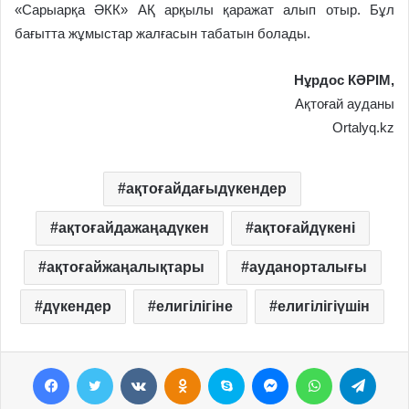
«Сарыарқа ӘКК» АҚ арқылы қаражат алып отыр. Бұл
бағытта жұмыс­тар жалғасын табатын болады.
Нұрдос КӘРІМ,
Ақтоғай ауданы
Ortalyq.kz
ақтоғайдағыдүкендер
ақтоғайдажаңадүкен
ақтоғайдүкені
ақтоғайжаңалықтары
ауданорталығы
дүкендер
елигілігіне
елигілігіүшін
Facebook
Twitter
VKontakte
Odnoklassniki
Skype
Messenger
WhatsApp
Telegram