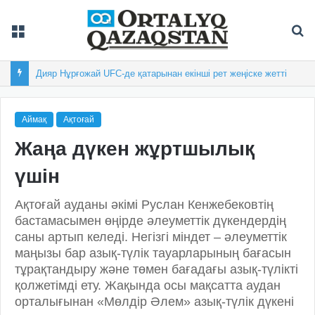
Мәзір
Із
Дияр Нұрғожай UFC-де қатарынан екінші рет жеңіске жетті
Аймақ
Ақтоғай
Жаңа дүкен жұртшылық
үшін
Ақтоғай ауданы әкімі Руслан Кенжебековтің
бастамасымен өңірде әлеу­меттік дүкендердің
саны артып келеді. Негізгі міндет – әлеуметтік
маңызы бар азық-түлік тауарларының бағасын
тұрақтандыру және төмен бағадағы азық-түлікті
қолжетімді ету. Жақында осы мақсатта аудан
орталығынан «Мөлдір Әлем» азық-түлік дүкені