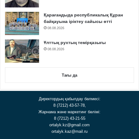
Қарағандыда республикалық Құран
байқауына іріктеу сайысы өтті
08.08.2026
Ұлттық рухтың темірқазығы
08.08.2026
Тағы да
Директордың қабылдау бөлмесі:
8 (7212) 43-57-78,
Жарнама және маркетинг бөлімі:
8 (7212) 43-21-55
ortalyk.kz@gmail.com
ortalyk.kaz@mail.ru