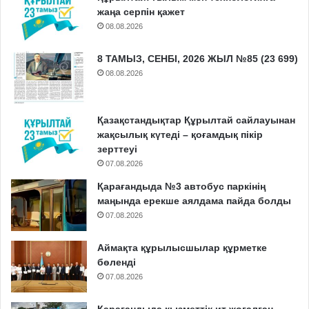
жаңа серпін қажет
08.08.2026
8 ТАМЫЗ, СЕНБІ, 2026 ЖЫЛ №85 (23 699)
08.08.2026
Қазақстандықтар Құрылтай сайлауынан
жақсылық күтеді – қоғамдық пікір
зерттеуі
07.08.2026
Қарағандыда №3 автобус паркінің
маңында ерекше аялдама пайда болды
07.08.2026
Аймақта құрылысшылар құрметке
бөленді
07.08.2026