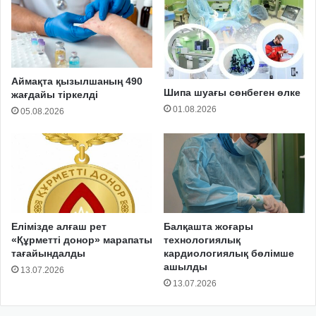
Аймақта қызылшаның 490
Шипа шуағы сөнбеген өлке
жағдайы тіркелді
01.08.2026
05.08.2026
Елімізде алғаш рет
Балқашта жоғары
«Құрметті донор» марапаты
технологиялық
тағайындалды
кардиологиялық бөлімше
ашылды
13.07.2026
13.07.2026