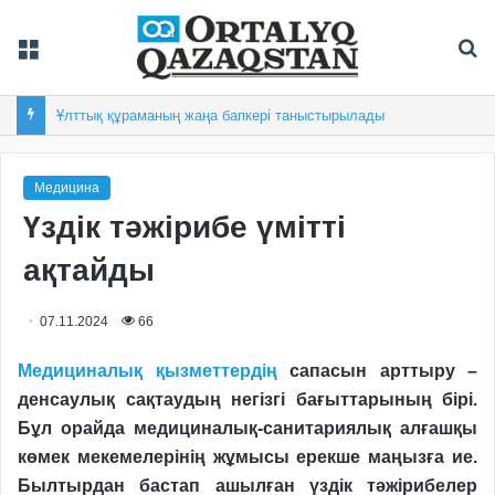
Мәзір
Із
Ұлттық құраманың жаңа бапкері таныстырылады
Медицина
Үздік тәжірибе үмітті
ақтайды
07.11.2024
66
Медициналық қызметтердің
сапасын арттыру –
денсаулық сақтаудың негізгі бағыттарының бірі.
Бұл орайда медициналық-санитариялық алғашқы
көмек мекемелерінің жұмысы ерекше маңызға ие.
Былтырдан бастап ашылған үздік тәжірибелер