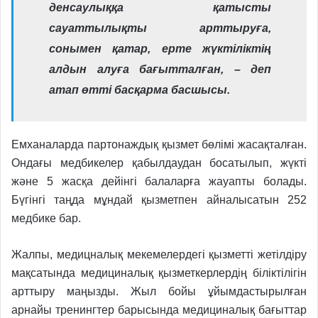
денсаулыққа қатысты
сауаттылықты арттыруға,
сонымен қатар, ерте жүктіліктің
алдын алуға бағытталған, – деп
атап өтті басқарма басшысы.
Емханаларда партонаждық қызмет бөлімі жасақталған.
Ондағы медбикелер қабылдаудан босатылып, жүкті
және 5 жасқа дейінгі балаларға жауапты болады.
Бүгінгі таңда мұндай қызметпен айналысатын 252
медбике бар.
Жалпы, медицналық мекемелердегі қызметті жетілдіру
мақсатында медициналық қызметкерлердің біліктілігін
арттыру маңызды. Жыл бойы ұйымдастырылған
арнайы тренингтер барысында медициналық бағыттар