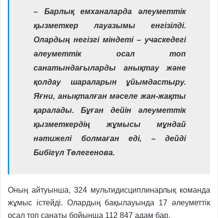
– Барлық емханаларда әлеуметтік
қызметкер лауазымы енгізілді.
Олардың негізгі міндеті – учаскедегі
әлеуметтік осал топ
санатындағыларды анықтау және
қолдау шараларын ұйымдастыру.
Яғни, анықталған мәселе жан-жақты
қаралады. Бұған дейін әлеуметтік
қызметкердің жұмысы мұндай
нәтижелі болмаған еді, – дейді
Бибігүл Төлегенова.
Оның айтуынша, 324 мультидисциплинарлық команда
жұмыс істейді. Олардың бақылауында 17 әлеуметтік
осал топ санаты бойынша 112 847 адам бар.