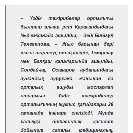
– Үздік тәжірибелер орталығы
былтыр алғаш рет Қарағандыдағы
№3 емханада ашылды, – деді Бибігүл
Төлегенова. – Жыл басынан бері
тағы төртеуі, оның ішінде, Теміртау
мен Балқаш қалаларында ашылды.
Сондай-ақ, Осакаров ауданындағы
аудандық аурухана жанынан да
орталық ашуды жоспарлап
отырмыз. Үздік тәжірибелер
орталығының жұмыс қағидалары 28
емханада ішінара енгізілді. Мұнда
халыққа отбасылық қағидат
бойынша сапалы медициналық,