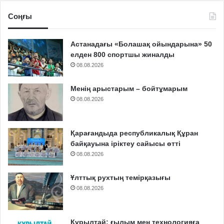
Соңғы
Астанадағы «Болашақ ойындарына» 50
елден 800 спортшы жиналды
08.08.2026
Менің арыстарым – бойтұмарым
08.08.2026
Қарағандыда республикалық Құран
байқауына іріктеу сайысы өтті
08.08.2026
Ұлттық рухтың темірқазығы
08.08.2026
Құрылтай: ғылым мен технологияға