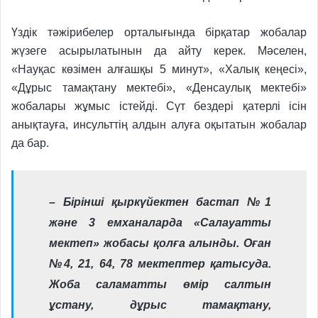
Үздік тәжірибелер орталығында бірқатар жобалар
жүзеге асырылатынын да айту керек. Мәселен,
«Науқас көзімен алғашқы 5 минут», «Халық кеңесі»,
«Дұрыс тамақтану мектебі», «Денсаулық мектебі»
жобалары жұмыс істейді. Сүт бездері қатерлі ісін
анықтауға, инсульттің алдын алуға оқытатын жобалар
да бар.
– Бірінші қыркүйектен бастап №1
және 3 емханаларда «Салауатты
мектеп» жобасы қолға алынды. Оған
№4, 21, 64, 78 мектептер қатысуда.
Жоба саламатты өмір салтын
ұстану, дұрыс тамақтану,