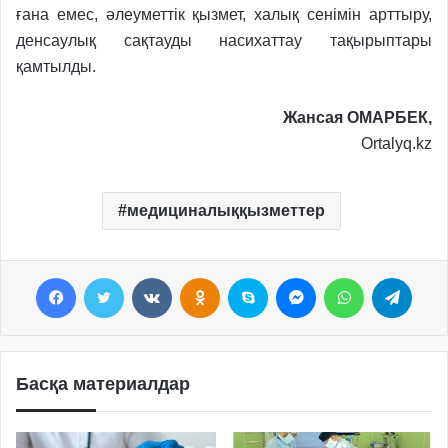
ғана емес, әлеуметтік қызмет, халық сенімін арттыру,
денсаулық сақтауды насихаттау тақырыптары
қамтылды.
Жансая ОМАРБЕК,
Ortalyq.kz
медициналыққызметтер
Facebook
Twitter
VKontakte
Odnoklassniki
Skype
Messenger
WhatsApp
Telegram
Басқа материалдар