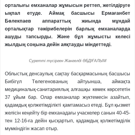
орталығы емханалар жұмысын реттеп, жетілдіруге
ықпал етуде. Аймақ басшысы Ермағанбет
Бөлекпаев аппараттық жиында мұндай
орталықтар тәжірибелерін барлық емханаларда
ашуды тапсырды. Және бұл жұмысты келесі
жылдың соңына дейін аяқтауды міндеттеді.
Суретті түсірген Жангелді ӘБДІҒАЛЫМ
Облыстық денсаулық сақтау басқармасының басшысы
Бибігүл Төлегенованың айтуынша, аймақта
медициналық-санитария­лық алғашқы көмек көрсететін
37 ұйым бар. Олар емханалар жүктемесін азайтып,
қадамдық қолжетімділікті қамтамасыз етеді. Бұл қызмет
желісін кеңейту бір емханадағы учаскелер санын 40-45-
тен 12-16-ға дейін қысқартып, қадамдық қолжетімділік
мүмкіндігін жасап отыр.