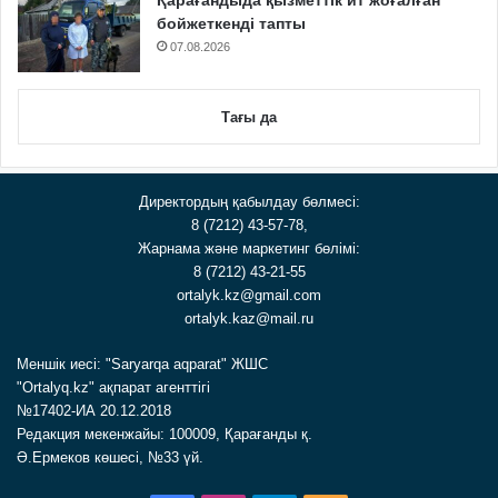
Қарағандыда қызметтік ит жоғалған
бойжеткенді тапты
07.08.2026
Тағы да
Директордың қабылдау бөлмесі:
8 (7212) 43-57-78,
Жарнама және маркетинг бөлімі:
8 (7212) 43-21-55
ortalyk.kz@gmail.com
ortalyk.kaz@mail.ru
Меншік иесі: "Saryarqa aqparat" ЖШС
"Ortalyq.kz" ақпарат агенттігі
№17402-ИА 20.12.2018
Редакция мекенжайы: 100009, Қарағанды қ.
Ә.Ермеков көшесі, №33 үй.