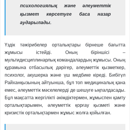
психологиялық және әлеуметтік
қызмет көрсетуге баса назар
аударылады.
Үздік тәжірибелер орталықтары бірнеше бағытта
жұмысы істейді. Оның біріншісі –
мультидисциплинарлық командалардың жұмысы. Оның
құрамына отбасылық дәрігер, әлеуметтік қызметкер,
психолог, акушерка және үш медбике кіреді. Бибігүл
Райханқызының айтуынша, бұл топ медициналық қана
емес, әлеуметтік мәселелерді де шешуге ықпалдасады.
Бұл мақсатта жергілікті әкімдіктермен, жұмыспен қамту
орталықтарымен, әлеуметтік қорғау қызметі және
кризистік орталықтармен жұмыс жолға қойылған.