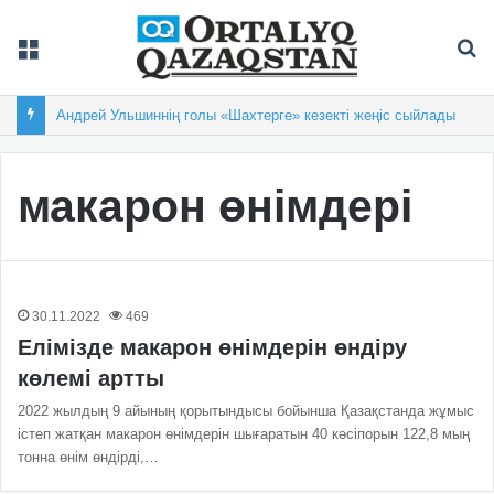
Мәзір
Із
Андрей Ульшиннің голы «Шахтерге» кезекті жеңіс сыйлады
макарон өнімдері
30.11.2022
469
Елімізде макарон өнімдерін өндіру
көлемі артты
2022 жылдың 9 айының қорытындысы бойынша Қазақстанда жұмыс
істеп жатқан макарон өнімдерін шығаратын 40 кәсіпорын 122,8 мың
тонна өнім өндірді,…