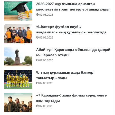
2026-2027 оқу жылына арналған
мемлекеттік грант иегерлері анықталды
07.08.2026
«Шахтер» футбол клубы
академиясының құрылысы жалғасуда
07.08.2026
Абай күні Қарағанды облысында қандай
іс-шаралар өтеді?
07.08.2026
Ұлттық құраманың жаңа бапкері
таныстырылады
07.08.2026
«7 Қарақшы»: жаңа фильм көрерменге
жол тартады
07.08.2026