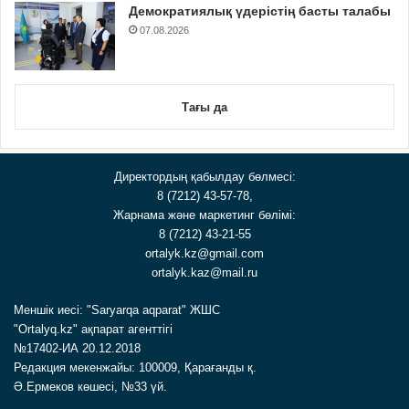
Демократиялық үдерістің басты талабы
07.08.2026
Тағы да
Директордың қабылдау бөлмесі:
8 (7212) 43-57-78,
Жарнама және маркетинг бөлімі:
8 (7212) 43-21-55
ortalyk.kz@gmail.com
ortalyk.kaz@mail.ru
Меншік иесі: "Saryarqa aqparat" ЖШС
"Ortalyq.kz" ақпарат агенттігі
№17402-ИА 20.12.2018
Редакция мекенжайы: 100009, Қарағанды қ.
Ә.Ермеков көшесі, №33 үй.