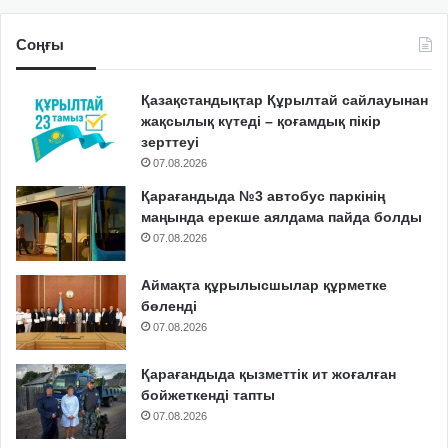
Соңғы
Қазақстандықтар Құрылтай сайлауынан
жақсылық күтеді – қоғамдық пікір
зерттеуі
07.08.2026
Қарағандыда №3 автобус паркінің
маңында ерекше аялдама пайда болды
07.08.2026
Аймақта құрылысшылар құрметке
бөленді
07.08.2026
Қарағандыда қызметтік ит жоғалған
бойжеткенді тапты
07.08.2026