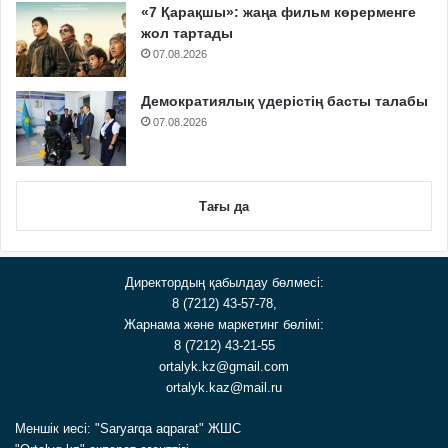
«7 Қарақшы»: жаңа фильм көрерменге
жол тартады
07.08.2026
Демократиялық үдерістің басты талабы
07.08.2026
Тағы да
Директордың қабылдау бөлмесі:
8 (7212) 43-57-78,
Жарнама және маркетинг бөлімі:
8 (7212) 43-21-55
ortalyk.kz@gmail.com
ortalyk.kaz@mail.ru
Меншік иесі: "Saryarqa aqparat" ЖШС