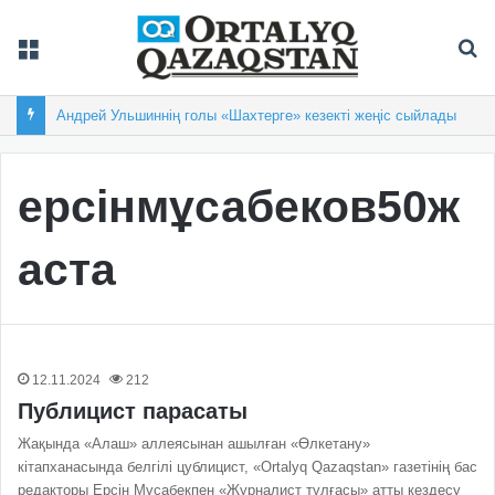
Мәзір
Із
Андрей Ульшиннің голы «Шахтерге» кезекті жеңіс сыйлады
ерсінмұсабеков50ж
аста
12.11.2024
212
Публицист парасаты
Жақында «Алаш» аллеясынан ашылған «Өлкетану»
кітапханасында белгілі цублицист, «Ortalyq Qazaqstan» газетінің бас
редакторы Ерсін Мұсабекпен «Журналист тұлғасы» атты кездесу