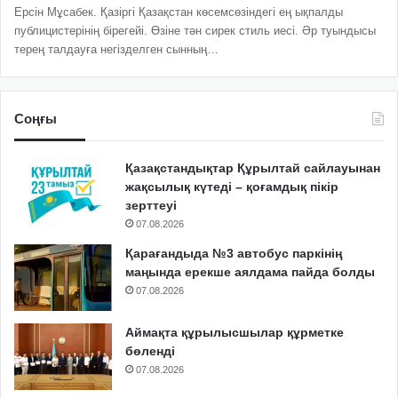
Ерсін Мұсабек. Қазіргі Қазақстан көсемсөзіндегі ең ықпалды
публицистерінің бірегейі. Өзіне тән сирек стиль иесі. Әр туындысы
терең талдауға негізделген сынның…
Соңғы
Қазақстандықтар Құрылтай сайлауынан
жақсылық күтеді – қоғамдық пікір
зерттеуі
07.08.2026
Қарағандыда №3 автобус паркінің
маңында ерекше аялдама пайда болды
07.08.2026
Аймақта құрылысшылар құрметке
бөленді
07.08.2026