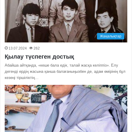
Жаңалықтар
13.07.2024
262
Қылау түспеген достық
Абайша айтқанда, «кеше бала едік, талай жасқа келіппіз». Елу
дегенді ердің жасына қанша балағаныңызбен де, адам өмірінің бұл
кезеңі тіршіліктің…