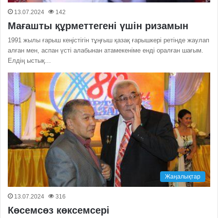
13.07.2024
142
Мағашты құрметтегені үшін ризамын
1991 жылы ғарыш кеңістігін тұңғыш қазақ ғарышкері ретінде жаулап
алған мен, аспан үсті алабынан атамекеніме енді оралған шағым.
Елдің ыстық…
Жаңалықтар
13.07.2024
316
Көсемсөз көксемсері