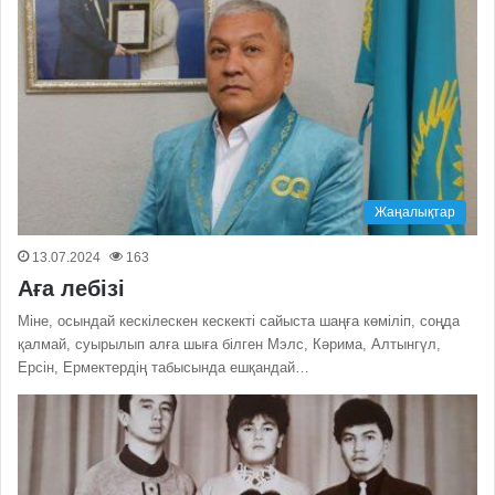
Жаңалықтар
13.07.2024
163
Аға лебізі
Міне, осындай кескілескен кескекті сайыста шаңға көміліп, соңда
қалмай, суырылып алға шыға білген Мэлс, Кәрима, Алтынгүл,
Ерсін, Ермектердің табысында ешқандай…