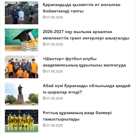
Қарағандыда қызметтік ит жоғалған
бойжеткенді тапты
07.08.2026
2026-2027 оқу жылына арналған
мемлекеттік грант иегерлері анықталды
07.08.2026
«Шахтер» футбол клубы
академиясының құрылысы жалғасуда
07.08.2026
Абай күні Қарағанды облысында қандай
іс-шаралар өтеді?
07.08.2026
Ұлттық құраманың жаңа бапкері
таныстырылады
07.08.2026