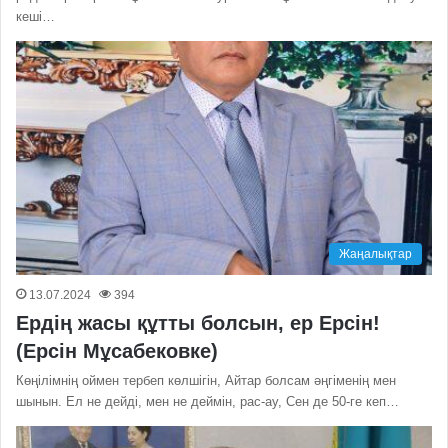
кеші…
Жаңалықтар
13.07.2024
394
Ердің жасы құтты болсын, ер Ерсін!
(Ерсін Мұсабековке)
Көңілімнің оймен тербеп көлшігін, Айтар болсам әңгіменің мен
шынын. Ел не дейді, мен не деймін, рас-ау, Сен де 50-ге кеп…