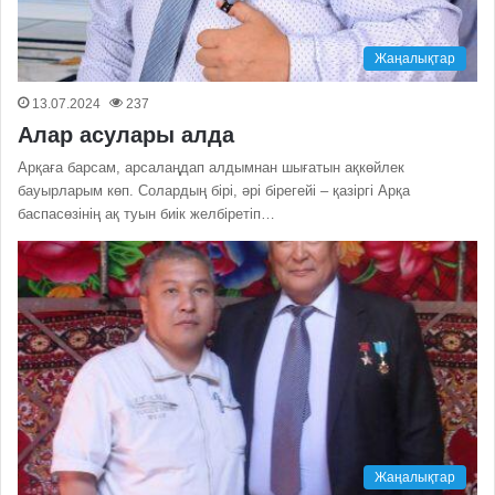
Жаңалықтар
13.07.2024
237
Алар асулары алда
Арқаға барсам, арсалаңдап алдымнан шығатын ақкөйлек
бауырларым көп. Солардың бірі, әрі бірегейі – қазіргі Арқа
баспасөзінің ақ туын биік желбіретіп…
Жаңалықтар