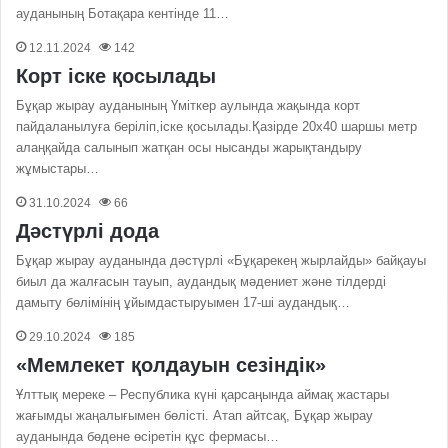
ауданының Ботақара кентінде 11…
12.11.2024
142
Корт іске қосылады
Бұқар жырау ауданының Үміткер аулында жақында корт
пайдаланылуға беріліп,іске қосылады.Қазірде 20х40 шаршы метр
алаңқайда салынып жатқан осы нысанды жарықтандыру
жұмыстары…
31.10.2024
66
Дәстүрлі дода
Бұқар жырау ауданында дәстүрлі «Бұқарекең жырлайды» байқауы
биыл да жалғасын тауып, аудандық мәдениет және тілдерді
дамыту бөлімінің ұйымдастыруымен 17-ші аудандық…
29.10.2024
185
«Мемлекет қолдауын сезіндік»
Ұлттық мереке – Республика күні қарсаңында аймақ жастары
жағымды жаңалығымен бөлісті. Атап айтсақ, Бұқар жырау
ауданында бөдене өсіретін құс фермасы…