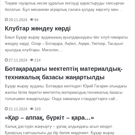
Тоқаев тауарлық несие құралын енгізуді қарастыруды тапсырған
болатын. Бұл механизм аграрлық салаға қолдау көрсету мен…
29.11.2024
94
Клубтар жөндеу көрді
Биыл Бұқар жырау ауданының ауылдарындағы бес клуб ғимараты
жөндеу көрді. Олар – Ботақара, Ақбел, Ақөре, Үміткер, Тасауыл
ауылдық клубтары. Мәселен,…
27.11.2024
214
Ботақарадағы мектептің материалдық-
техникалық базасы жаңартылды
Бұқар жырау ауданы, Ботақара кентіндегі Юрий Гагарин атындағы
жалпы білім беретін мектептің материалдық-техникалық базасы
толығымен жаңартылды. Онда заманауи стандарттарға сай…
21.11.2024
103
«Қар – аппақ, бүркіт – қара…»
Халық дәстүрін жаңғырту – ұрпақ алдындағы асыл міндет.
Қазақтың саятшылығы да бір бөлек мәдениет. Бұқар жырау