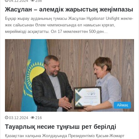
04.12.2024
258
Жасұлан – әлемдік жарыстың жеңімпазы
Бұқар жырау ауданының тумасы Жасұлан Нұрболат Unifigһt жекпе-
жек сайысынан Әлем чемпионатында ел намысын қорғап,
мерейімізді асқақтатты. Ол 17 мемлекеттен 500-ден…
Аймақ
03.12.2024
216
Тауарлық несие тұңғыш рет берілді
Қазақстан халқына Жолдауында Президентіміз Қасым-Жомарт