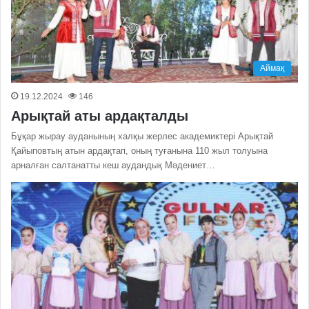
Аймақ
19.12.2024
146
Арықтай аты ардақталды
Бұқар жырау ауданының халқы жерлес академиктері Арықтай
Қайыповтың атын ардақтап, оның туғанына 110 жыл толуына
арналған салтанатты кеш аудандық Мәдениет…