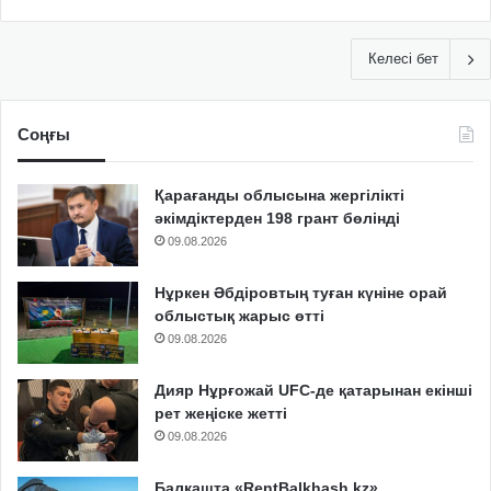
Келесі бет
Соңғы
Қарағанды облысына жергілікті
әкімдіктерден 198 грант бөлінді
09.08.2026
Нұркен Әбдіровтың туған күніне орай
облыстық жарыс өтті
09.08.2026
Дияр Нұрғожай UFC-де қатарынан екінші
рет жеңіске жетті
09.08.2026
Балқашта «RentBalkhash.kz»