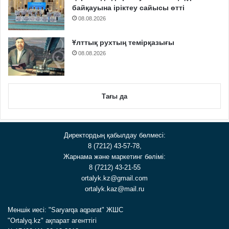
байқауына іріктеу сайысы өтті
08.08.2026
Ұлттық рухтың темірқазығы
08.08.2026
Тағы да
Директордың қабылдау бөлмесі:
8 (7212) 43-57-78,
Жарнама және маркетинг бөлімі:
8 (7212) 43-21-55
ortalyk.kz@gmail.com
ortalyk.kaz@mail.ru
Меншік иесі: "Saryarqa aqparat" ЖШС
"Ortalyq.kz" ақпарат агенттігі