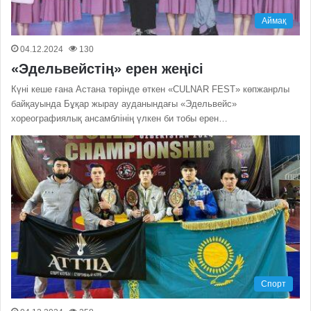
Аймақ
04.12.2024
130
«Эдельвейстің» ерен жеңісі
Күні кеше ғана Астана төрінде өткен «CULNAR FEST» көпжанрлы
байқауында Бұқар жырау ауданындағы «Эдельвейс»
хореографиялық ансамблінің үлкен би тобы ерен…
Спорт