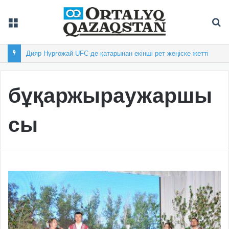
Мәзір
Із
Дияр Нұрғожай UFC-де қатарынан екінші рет жеңіске жетті
бұқаржыраужаршы
сы