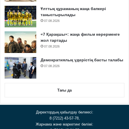
Ұлттық құраманың жаңа бапкері
таныстырылады
07.08.2026
«7 Қарақшы»: жаңа фильм көрерменге
жол тартады
07.08.2026
Демократиялық үдерістің басты талабы
07.08.2026
Тағы да
Директордың қабылдау бөлмесі:
8 (7212) 43-57-78,
Жарнама және маркетинг бөлімі: