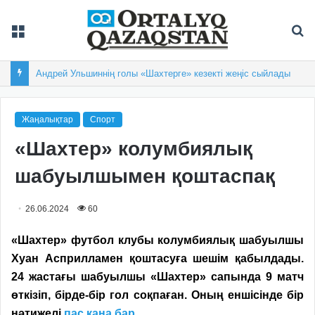
Мәзір
Із
Андрей Ульшиннің голы «Шахтерге» кезекті жеңіс сыйлады
Жаңалықтар
Спорт
«Шахтер» колумбиялық
шабуылшымен қоштаспақ
26.06.2024
60
«Шахтер»
футбол клубы
колумбиялық шабуылшы
Хуан Асприлламен қоштасуға шешім қабылдады.
24 жастағы шабуылшы «
Шахтер» сапында
9 мат
ч
өткізіп,
бірде-бір гол соқпаған.
Оның еншісінде
бір
нәтижелі
пас
қана бар.