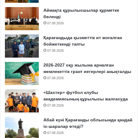
Аймақта құрылысшылар құрметке
бөленді
07.08.2026
Қарағандыда қызметтік ит жоғалған
бойжеткенді тапты
07.08.2026
2026-2027 оқу жылына арналған
мемлекеттік грант иегерлері анықталды
07.08.2026
«Шахтер» футбол клубы
академиясының құрылысы жалғасуда
07.08.2026
Абай күні Қарағанды облысында қандай
іс-шаралар өтеді?
07.08.2026