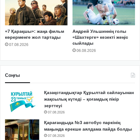
«7 Қарақшы»: жаңа фильм
Андрей Ульшиннің голы
көрерменге жол тартады
«Шахтерге» кезекті жеңіс
сыйлады
07.08.2026
06.08.2026
Соңғы
Қазақстандықтар Құрылтай сайлауынан
жақсылық күтеді – қоғамдық пікір
зерттеуі
07.08.2026
Қарағандыда №3 автобус паркінің
маңында ерекше аялдама пайда болды
07.08.2026