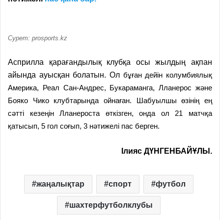
Сурет: prosports.kz
Асприлла қарағандылық клубқа осы жылдың ақпан
айында
ауысқан болатын
.
Ол
б
ұған дейін
колумбиялық
Америка, Реал Сан-Андрес, Букараманга, Лланерос және
Бояко Чико клубтарында ойна
ған
. Шабуылшы өзінің ең
сәтті кезеңін Лланероста өткіз
ген
, онда ол 21 матчқа
қатысып,
5
гол соғып,
3
нәтижелі пас бер
ген
.
Ілияс ДҮНГЕНБАЙҰЛЫ.
жаңалықтар
спорт
футбол
шахтерфутболклубы