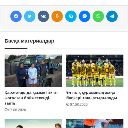
Facebook
Twitter
VKontakte
Odnoklassniki
Skype
Messenger
WhatsApp
Telegram
Басқа материалдар
Қарағандыда қызметтік ит
Ұлттық құраманың жаңа
жоғалған бойжеткенді
бапкері таныстырылады
тапты
07.08.2026
07.08.2026