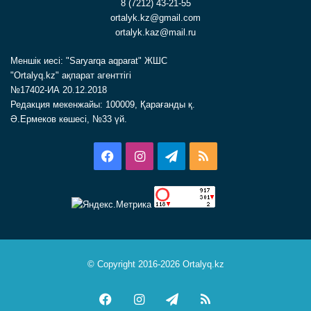
8 (7212) 43-21-55
ortalyk.kz@gmail.com
ortalyk.kaz@mail.ru
Меншік иесі: "Saryarqa aqparat" ЖШС
"Ortalyq.kz" ақпарат агенттігі
№17402-ИА 20.12.2018
Редакция мекенжайы: 100009, Қарағанды қ.
Ә.Ермеков көшесі, №33 үй.
Facebook
Instagram
Telegram
RSS
© Copyright 2016-2026 Ortalyq.kz
Facebook
Instagram
Telegram
RSS