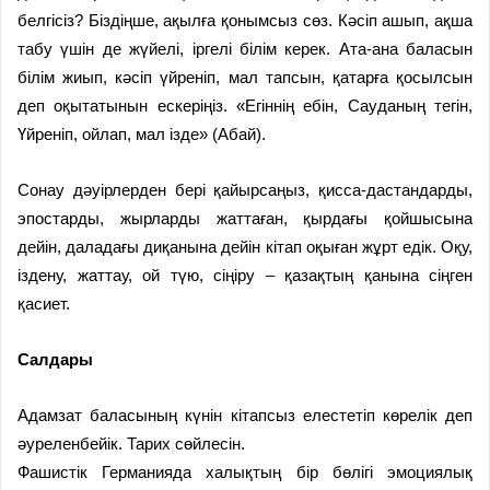
белгісіз? Біздіңше, ақылға қонымсыз сөз. Кәсіп ашып, ақша
табу үшін де жүйелі, іргелі білім керек. Ата-­ана баласын
білім жиып, кәсіп үйреніп, мал тапсын, қатарға қосылсын
деп оқытатынын ескеріңіз. «Егіннің ебін, Сауданың тегін,
Үйреніп, ойлап, мал ізде» (Абай).
Сонау дәуірлерден бері қайырсаңыз, қисса-дастандарды,
эпостарды, жырларды жаттаған, қырдағы қойшысына
дейін, даладағы диқанына дейін кітап оқыған жұрт едік. Оқу,
іздену, жаттау, ой түю, сіңіру – қазақтың қанына сіңген
қасиет.
Салдары
Адамзат баласының күнін кітапсыз елестетіп көрелік деп
әуреленбейік. Тарих сөйлесін.
Фашистік Германияда халықтың бір бөлігі эмоциялық