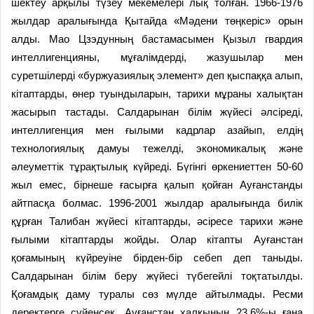
шектеу арқылы түзеу мекемелері лық толған. 1966-1976
жылдар аралығында Қытайда «Мәдени төңкеріс» орын
алды. Мао Цзэдунның бастамасымен Қызыл гвардия
интеллигенция­ны, мұғалімдерді, жазушылар мен
суретшілерді «буржуазиялық элемент» деп қыспаққа алып,
кітаптарды, өнер туындыларын, тарихи мұраны халықтан
жасырып тастады. Салдарынан білім жүйесі әлсіреді,
интеллигенция мен ғылыми кадрлар азайып, елдің
технологиялық дамуы тежелді, экономикалық және
әлеуметтік тұрақтылық күйреді. Бүгінгі өркениеттен 50-60
жыл емес, бірнеше ғасырға қалып қойған Ауғанстанды
айтпасқа болмас. 1996-2001 жылдар аралығында билік
құрған Талибан жүйесі кітаптарды, әсіресе тарихи және
ғылыми кітаптарды жойды. Олар кітапты Ауғанстан
қоғамының күйреуіне бірден-бір себеп деп таныды.
Салдарынан білім беру жүйесі түбегейлі тоқтатылды.
Қоғамдық даму туралы сөз мүлде айтылмады. Ресми
деректерге сүйенсек, Ауғанстан халқының 23,6%-ы ғана