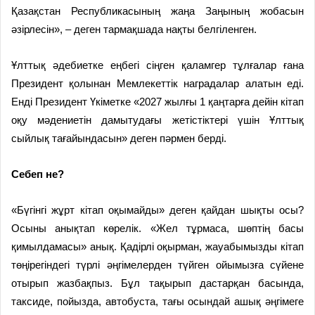
Қазақстан Республикасының жаңа Заңының жобасын
әзірлесін», – деген тармақшада нақты белгіленген.
Ұлттық әдебиетке еңбегі сіңген қаламгер тұлғалар ғана
Президент қолынан Мемлекеттік наградалар алатын еді.
Енді Президент Үкіметке «2027 жылғы 1 қаңтарға дейін кітап
оқу мәдениетін дамытудағы жетістіктері үшін Ұлттық
сыйлық тағайындасын» деген пәрмен берді.
Себеп не?
«Бүгінгі жұрт кітап оқымайды» деген қайдан шықты осы?
Осыны анықтап көрелік. «Жел тұрмаса, шөптің басы
қимылдамасы» анық. Қадірлі оқырман, жауабымызды кітап
төңірегіндегі түрлі әңгімелерден түйген ойымызға сүйене
отырып жазбақпыз. Бұл тақырып дастарқан басында,
таксиде, пойызда, автобуста, тағы осындай ашық әңгімеге