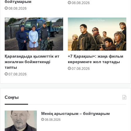
бойтұмарым
08.08.2026
08.08.2026
Қарағандыда қызметтік ит
«7 Қарақшы»: жаңа фильм
жоғалған бойжеткенді
көрерменге жол тартады
тапты
07.08.2026
07.08.2026
Соңғы
Менің арыстарым – бойтұмарым
08.08.2026