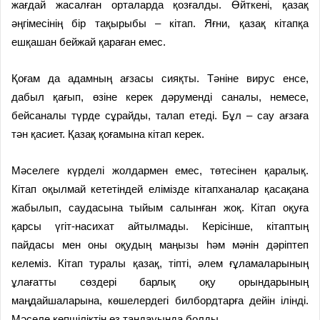
жағдай жасалған орталарда қозғалды. Өйткені, қазақ
әңгімесінің бір тақырыбы – кітап. Яғни, қазақ кітапқа
ешқашан бейжай қараған емес.
Қоғам да адамның ағзасы сияқты. Тәніне вирус енсе,
дабыл қағып, өзіне керек дәруменді саналы, немесе,
бейсаналы түрде сұрайды, талап етеді. Бұл – сау ағзаға
тән қасиет. Қазақ қоғамына кітап керек.
Мәселеге күрделі жолдармен емес, төтесінен қаралық.
Кітап оқылмай кететіндей елімізде кітапханалар қасақана
жабылып, саудасына тыйым салынған жоқ. Кітап оқуға
қарсы үгіт-насихат айтылмады. Керісінше, кітаптың
пайдасы мен оны оқудың маңызы һәм мәнін дәріптеп
келеміз. Кітап туралы қазақ, тіпті, әлем ғұламаларының
ұлағатты сөздері барлық оқу орындарының
маңдайшаларына, көшелердегі билбордтарға дейін ілінді.
Мәселе көпшіліктің өз таңдауында болды.