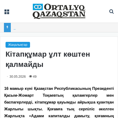
Мәзір
Із
Балқашта облыстық «Арай-2026» XIX спартакиадасы басталды
Жаңалықтар
Кітапқұмар ұлт көштен
қалмайды
30.05.2026
49
16 мамыр күні Қазақстан Республикасының Президенті
Қасым-Жомарт Тоқаевтың қаламгерлер мен
баспагерлерді, кітапқұмар қауымды айрықша қуантқан
Жарлығы шықты. Қоғамға тың серпіліс әкелген
Жарлықта «Адами капиталды дамыту, қоғамның