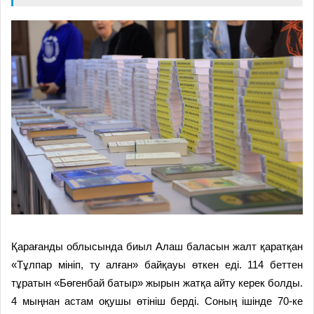
Қарағанды облысында биыл Алаш баласын жалт қаратқан
«Тұлпар мініп, ту алған» байқауы өткен еді. 114 беттен
тұратын «Бөгенбай батыр» жырын жатқа айту керек болды.
4 мыңнан астам оқушы өтініш берді. Соның ішінде 70-ке