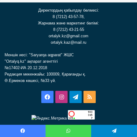
Директордың қабылдау бөлмесі:
8 (7212) 43-57-78,
Жарнама және маркетинг бөлімі:
8 (7212) 43-21-55
ortalyk.kz@gmail.com
ortalyk.kaz@mail.ru
Меншік иесі: "Saryarqa aqparat" ЖШС
"Ortalyq.kz" ақпарат агенттігі
№17402-ИА 20.12.2018
Редакция мекенжайы: 100009, Қарағанды қ.
Ә.Ермеков көшесі, №33 үй.
Facebook
Instagram
Telegram
RSS
Facebook
WhatsApp
Telegram