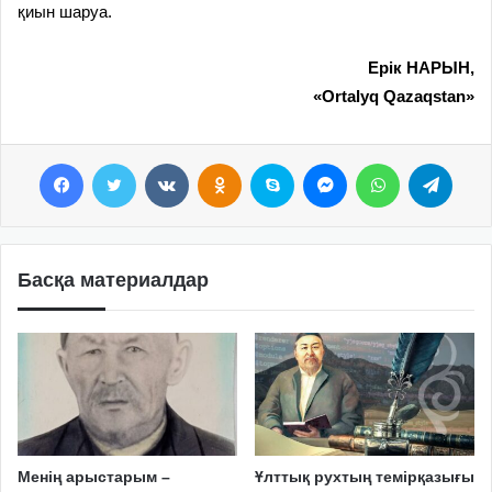
қиын шаруа.
Ерік НАРЫН,
«Ortalyq Qazaqstan»
Facebook
Twitter
VKontakte
Odnoklassniki
Skype
Messenger
WhatsApp
Telegram
Басқа материалдар
Менің арыстарым –
Ұлттық рухтың темірқазығы