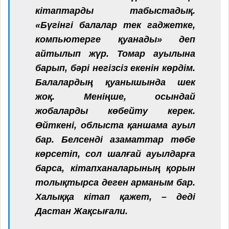
кітаптарды табыстадық.
«Бүгінгі балалар тек гаджетке,
компьютерге қуанады» деп
айтылып жүр. Томар ауылына
барып, бәрі негізсіз екенін көрдім.
Балалардың қуанышында шек
жоқ. Меніңше, осындай
жобаларды көбейту керек.
Өйткені, облыста қаншама ауыл
бар. Белсенді азаматтар төбе
көрсетіп, сол шалғай ауылдарға
барса, кітапханаларының қорын
толықтырса деген арманым бар.
Халыққа кітап қажет, – деді
Дастан Жақсығали.