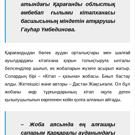
атындағы Қарағанды облыстық
әмбебап ғылыми кітапханасы
басшысының міндетін атқарушы
Гауһар Үмбединова.
Қарағандыдан бөлек аудан орталықтары мен шалғай
ауылдардағы кітапхана қорын толықтыруға ынталы
белсенділер шығып, өз жобаларын жүзеге асырып жатыр.
Солардың бірі – «Кітап – қазына» жобасы. Биыл бастау
алды. Жетекшісі және авторы – Дастан Жақсығали. Ол бұл
жобаны өңір тұрғындарының кітап оқуға деген
қызығушылығын көргеннен кейін қолға алғанын айтады.
– Жоба аясында ең алғашқы
сапарым Қарқаралы ауданындағы