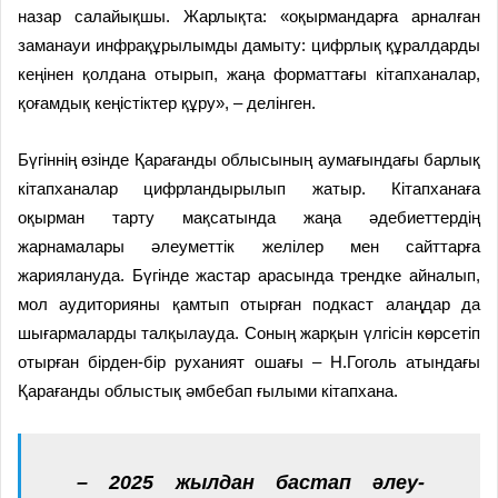
назар салайықшы. Жарлықта: «оқырмандарға арналған
заманауи инфрақұрылымды дамыту: цифрлық құралдарды
кеңінен қолдана отырып, жаңа форматтағы кітапханалар,
қоғамдық кеңістіктер құру», – делінген.
Бүгіннің өзінде Қарағанды облысының аумағындағы барлық
кітапханалар цифрландырылып жатыр. Кітапханаға
оқырман тарту мақсатында жаңа әдебиеттердің
жарнамалары әлеуметтік желілер мен сайттарға
жариялануда. Бүгінде жастар арасында трендке айналып,
мол аудиторияны қамтып отырған подкаст алаңдар да
шығармаларды талқылауда. Соның жарқын үлгісін көрсетіп
отырған бірден-бір руханият ошағы – Н.Гоголь атындағы
Қарағанды облыстық әмбебап ғылыми кітапхана.
– 2025 жылдан бастап әлеу­