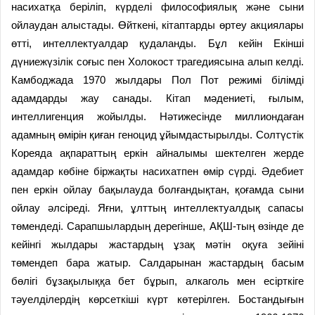
насихатқа беріліп, күрделі философиялық және сыни
ойлаудан алыстады. Өйткені, кітаптарды өртеу акциялары
өтті, интеллектуалдар қудаланды. Бұл кейін Екінші
дүниежүзілік соғыс пен Холокост трагедиясына алып келді.
Камбоджада 1970 жылдары Пол Пот режимі білімді
адамдарды жау санады. Кітап мәдениеті, ғылым,
интеллигенция жойылды. Нәтижесінде миллиондаған
адамның өмірін қиған геноцид ұйымдастырылды. Солтүстік
Кореяда ақпараттың еркін айналымы шектелген жерде
адамдар көбіне біржақты насихатпен өмір сүрді. Әдебиет
пен еркін ойлау бақылауда болғандықтан, қоғамда сыни
ойлау әлсіреді. Яғни, ұлттың интеллектуалдық сапасы
төмендеді. Сарапшылардың дерегінше, АҚШ-тың өзінде де
кейінгі жылдары жастардың ұзақ мәтін оқуға зейіні
төмендеп бара жатыр. Салдарынан жастардың басым
бөлігі бұзақылыққа бет бұрып, алкаголь мен есірткіге
тәуелділердің көрсеткіші күрт көтерілген. Бостандығын