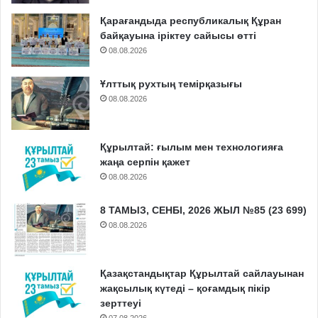
Қарағандыда республикалық Құран
байқауына іріктеу сайысы өтті
08.08.2026
Ұлттық рухтың темірқазығы
08.08.2026
Құрылтай: ғылым мен технологияға
жаңа серпін қажет
08.08.2026
8 ТАМЫЗ, СЕНБІ, 2026 ЖЫЛ №85 (23 699)
08.08.2026
Қазақстандықтар Құрылтай сайлауынан
жақсылық күтеді – қоғамдық пікір
зерттеуі