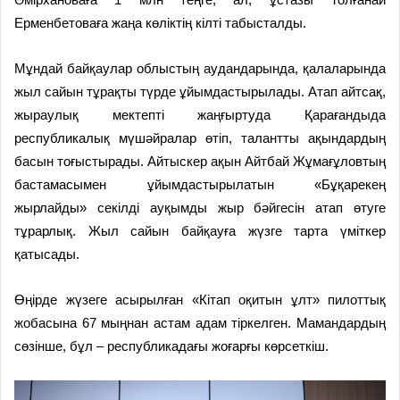
Ерменбетоваға жаңа көліктің кілті табысталды.
Мұндай байқаулар облыстың аудандарында, қалаларында
жыл сайын тұрақты түрде ұйымдастырылады. Атап айтсақ,
жыраулық мектепті жаңғыртуда Қарағандыда
республикалық мүшәйралар өтіп, талантты ақындардың
басын тоғыстырады. Айтыскер ақын Айтбай Жұмағұловтың
бас­тамасымен ұйымдастырылатын «Бұқарекең
жырлайды» секілді ауқымды жыр бәйгесін атап өтуге
тұрарлық. Жыл сайын байқауға жүзге тарта үміткер
қатысады.
Өңірде жүзеге асырылған «Кітап оқитын ұлт» пилоттық
жобасына 67 мыңнан астам адам тіркелген. Мамандардың
сөзінше, бұл – республикадағы жоғарғы көрсеткіш.