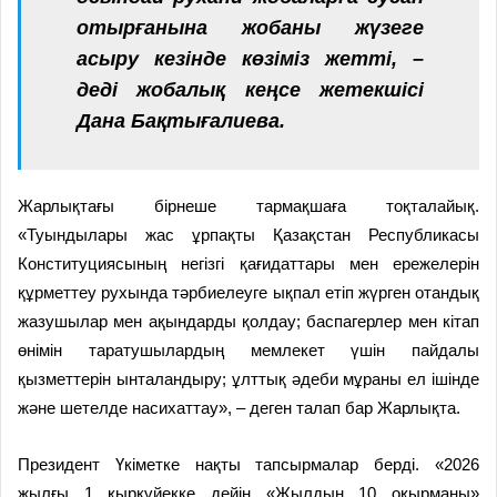
отырғанына жобаны жүзеге
асыру кезінде көзіміз жетті, –
деді жобалық кеңсе жетекшісі
Дана Бақтығалиева.
Жарлықтағы бірнеше тармақшаға тоқталайық.
«Туындылары жас ұрпақты Қазақстан Республикасы
Конституциясының негізгі қағидаттары мен ережелерін
құрметтеу рухында тәрбиелеуге ықпал етіп жүрген отандық
жазушылар мен ақындарды қолдау; баспагерлер мен кітап
өнімін таратушылардың мемлекет үшін пайдалы
қызметтерін ынталандыру; ұлттық әдеби мұраны ел ішінде
және шетелде насихаттау», – деген талап бар Жарлықта.
Президент Үкіметке нақты тапсырмалар берді. «2026
жылғы 1 қыркүйекке дейін «Жылдың 10 оқырманы»