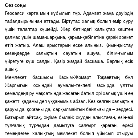
Сөз соңы
Геосаяси карта мың құбылып тұр. Адамзат жаңа дәуірдің
табалдырығынан аттады. Біртұтас халық болып өмір сүру
үшін талаптар күшейді. Жер бетіндегі халықтар көштен
қалмас үшін шама-шарқына, қарым-қабілетіне қарай әрекет
етіп жатыр. Алаш арыстарын еске алыңыз. Қиын-қыстау
кезеңдерде халықтың сауатын ашуға, білім-ғылым
үйретуге күш салды. Қазір жағдай басқаша. Барлық есік
ашық.
Мемлекет басшысы Қасым-­Жомарт Тоқаевтың бұл
Жарлығын осындай аумалы-төкпелі ғасырда ұлтты
кемелдендіру мақсатында жасаған батыл әрі халық үшін ең
қажетті қадамы деп ұққанымыз абзал. Кез келген халықтың
қаруы да, қорғаны да, сарқылмайтын байлығы да – зердесі.
Батырып айтсақ, әңгіме былай: оқудан алыстаған, өзін-өзі
тұлғалық тұрғыдан дамытуға салғырт қараған, өресі
төмендеген халықтың мемлекет болып ұйысып отыруы