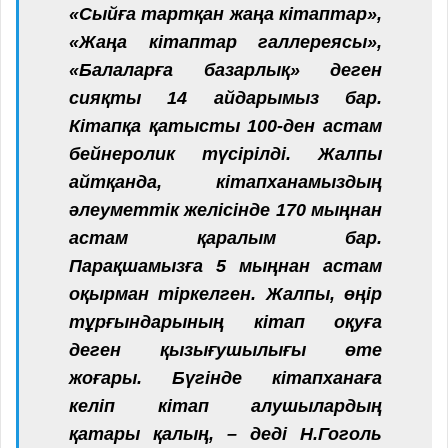
«Сыйға тартқан жаңа кітаптар»,
«Жаңа кітаптар галлереясы»,
«Балаларға базарлық» деген
сияқты 14 айдарымыз бар.
Кітапқа қатысты 100-ден астам
бейнеролик түсірілді. Жалпы
айтқанда, кітапханамыздың
әлеуметтік желісінде 170 мыңнан
астам қаралым бар.
Парақшамызға 5 мыңнан астам
оқырман тіркелген. Жалпы, өңір
тұрғындарының кітап оқуға
деген қызығушылығы өте
жоғары. Бүгінде кітапханаға
келіп кітап алушылардың
қатары қалың, – деді Н.Гоголь