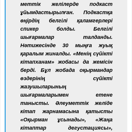
меттік желілерде подкаст
ұйымдастырылған. Подкастқа
өңір­дің белгілі қаламгерлері
спикер болды. Белгілі
шығармалар талданды.
Нәтижесінде 30 мыңға жуық
қаралым жиналды. «Менің сүйікті
кітапханам» жобасы да жемісін
берді. Бұл жобада оқырмандар
өздерінің сүйікті
жазушыларының
шығармаларымен етене
танысты. Әлеуметтік желіде
кітап жарнамасына қатысты
«Оқырман ұсынады», «Жаңа
кітаптар дегустациясы»,