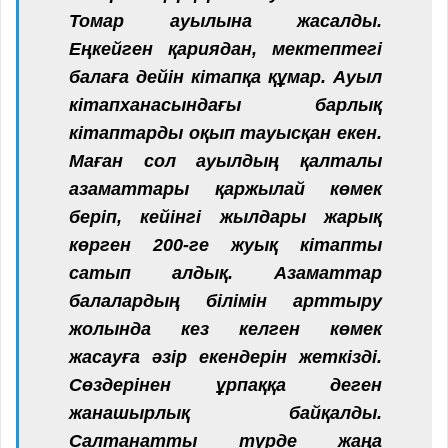
Томар ауылына жасалды.
Еңкейген қариядан, мектептегі
балаға дейін кітапқа құмар. Ауыл
кітапханасындағы барлық
кітаптарды оқып тауысқан екен.
Маған сол ауылдың қалталы
азаматтары қаржылай көмек
беріп, кейінгі жылдары жарық
көрген 200-ге жуық кітапты
сатып алдық. Азаматтар
балалардың білімін арттыру
жолында кез келген көмек
жасауға әзір екендерін жеткізді.
Сөздерінен ұрпаққа деген
жанашырлық байқалды.
Салтанатты түрде жаңа