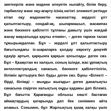
зияткерлік және мәдени әлеуетін нығайту, білім беру,
тәрбиелеу және оқу-ағарту ісінің негізгі элементі ретінде
кітап оқу мәдениетін насихаттау, зерделі ұлт
қалыптастыру, сондай-ақ, шығармашыл, жасампаз
және бәсекеге қабілетті тұлғаны дамыту үшін жағдай
жасау мақсатында қаулы етемін», – деген тарихи талап
тұжырымдалған. Бұл – зерделі ұлт қалыптастыру
бағытындағы іс-шараларға қолдау көрсету деңгейі
едәуір артып, қарқынға қарқын қосылады деген сөз.
Бұл – Қазақстан өз халқын, соның ішінде, жас ұрпақтың
интеллектуалдық сапасын, бәсекеге қабілеттілігін,
білімін арттыруға бел буды деген сөз. Бұны «Білекті –
бірді, білімді – мыңды жығады» деген даналықты
санасына сіңірген халықтың оңды қадамы деп білеміз.
Бұл бағытта Қарағанды облысы көшті бастаған
аймақтардың қатарында деп бек сеніммен айта
аламыз. Сонымен, бұл Жарлықтың қазақ халқы үшін