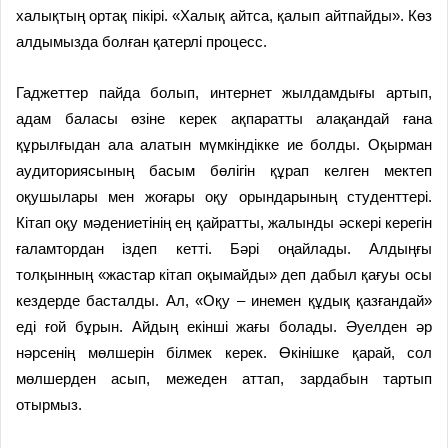
халықтың ортақ пікірі. «Халық айтса, қалып айтпайды». Көз
алдымызда болған қатерлі процесс.
Гаджеттер пайда болып, интернет жылдамдығы артып,
адам баласы өзіне керек ақпаратты алақандай ғана
құрылғыдан ала алатын мүмкіндікке ие болды. Оқырман
аудиториясының басым бөлігін құрап келген мектеп
оқушылары мен жоғары оқу орындарының студенттері.
Кітап оқу мәдениетінің ең қайратты, жалынды әскері керегін
ғаламтордан іздеп кетті. Бәрі оңайлады. Алдыңғы
толқынның «жастар кітап оқымайды» деп дабыл қағуы осы
кездерде басталды. Ал, «Оқу – инемен құдық қазғандай»
еді ғой бұрын. Айдың екінші жағы болады. Әуелден әр
нәрсенің мөлшерін білмек керек. Өкінішке қарай, сол
мөлшерден асып, межеден аттап, зардабын тартып
отырмыз.