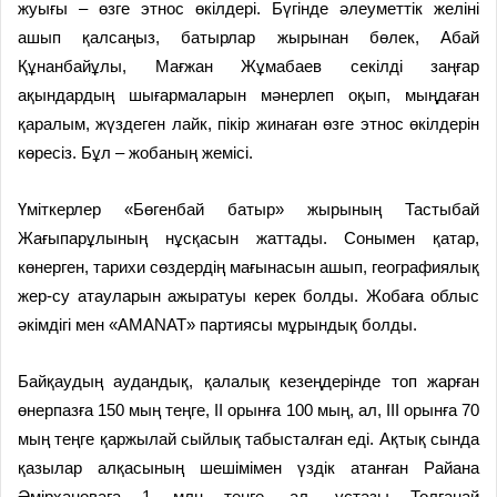
жуығы – өзге этнос өкілдері. Бүгінде әлеуметтік желіні
ашып қалсаңыз, батырлар жырынан бөлек, Абай
Құнанбайұлы, Мағжан Жұмабаев секілді заңғар
ақындардың шығармаларын мәнерлеп оқып, мыңдаған
қаралым, жүздеген лайк, пікір жинаған өзге этнос өкілдерін
көресіз. Бұл – жобаның жемісі.
Үміткерлер «Бөгенбай батыр» жырының Тастыбай
Жағыпарұлының нұсқасын жаттады. Сонымен қатар,
көнерген, тарихи сөздердің мағынасын ашып, географиялық
жер-су атауларын ажыратуы керек болды. Жобаға облыс
әкімдігі мен «AMANAT» партиясы мұрындық болды.
Байқаудың аудандық, қалалық кезеңдерінде топ жарған
өнерпазға 150 мың теңге, II орынға 100 мың, ал, III орынға 70
мың теңге қаржылай сыйлық табысталған еді. Ақтық сында
қазылар алқасының шешімімен үздік атанған Райана
Әмірхановаға 1 млн теңге, ал, ұстазы Толғанай