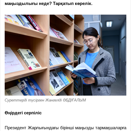
маңыздылығы неде? Тарқатып көрелік.
Суреттерді түсірген Жангелді ӘБДІҒАЛЫМ
Өңірдегі серпіліс
Президент Жарлығындағы бірінші маңызды тармақшаларға