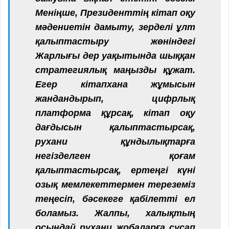
Меніңше, Президенттің кітап оқу
мәдениетін дамыту, зерделі ұлт
қалыптастыру жөніндегі
Жарлығы дер уақытында шыққан
стратегиялық маңызды құжат.
Егер кітапхана жұмысын
жандандырып, цифрлық
платформа құрсақ, кітап оқу
дағдысын қалыптастырсақ,
рухани құндылықтарға
негізделген қоғам
қалыптастырсақ, ертеңгі күні
озық мемлекеттермен тереземіз
теңесіп, бәсекеге қабілетті ел
боламыз. Жалпы, халықтың
осындай рухани жобаларға сусап