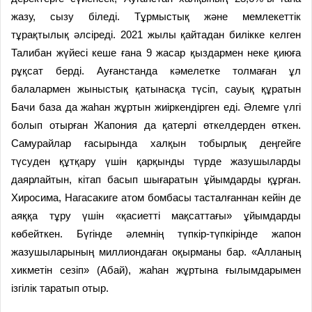
жазу, сызу біледі. Тұрмыстық және мемлекеттік
тұрақтылық әлсіреді. 2021 жылы қайтадан билікке келген
Талибан жүйесі кеше ғана 9 жасар қыздармен неке қиюға
рұқсат берді. Ауғанстанда кәмелетке толмаған ұл
балалармен жыныстық қатынасқа түсіп, сауық құратын
Бачи база да жаһан жұртын жиіркендірген еді. Әлемге үлгі
болып отырған Жапония да қатерлі өткелдерден өткен.
Самурайлар ғасырында халқын тобырлық деңгейге
түсуден құтқару үшін қарқынды түрде жазушыларды
даярлайтын, кітап басып шығаратын ұйымдарды құрған.
Хиросима, Нагасакиге атом бомбасы тасталғаннан кейін де
аяққа тұру үшін «қасиетті мақсаттағы» ұйымдарды
көбейткен. Бүгінде әлемнің түпкір-түпкірінде жапон
жазушыларының миллиондаған оқырманы бар. «Алланың
хикметін сезіп» (Абай), жаһан жұртына ғылымдарымен
ізгілік таратып отыр.