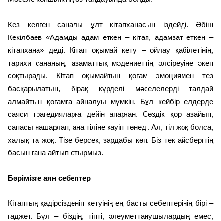
Кез келген саналы ұлт кітапханасын іздейді. Әбіш
Кекілбаев «Адамды адам еткен – кітап, адамзат еткен –
кітапхана» деді. Кітап оқымай кету – ойлау қабілетінің,
тарихи сананың, азаматтық мәдениеттің әлсіреуіне әкеп
соқтырады. Кітап оқымайтын қоғам эмоциямен тез
басқарылатын, бірақ күрделі мәселелерді талдай
алмайтын қоғамға айналуы мүмкін. Бұл кейбір елдерде
саяси трагедияларға дейін апарған. Сөздік қор азайып,
сапасы нашарлап, ана тіліне қауіп төнеді. Ал, тіл жоқ болса,
халық та жоқ. Тізе берсек, зардабы көп. Біз тек айсбергтің
басын ғана айтып отырмыз.
Бәрімізге
аян себептер
Кітаптың қадірсізденіп кетуінің ең басты себептерінің бірі –
гаджет. Бұл – біздің, тіпті, әлеуметтанушылардың емес,