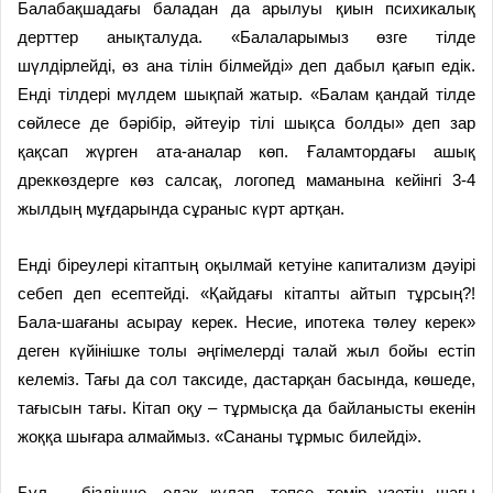
Балабақшадағы баладан да арылуы қиын психикалық
дерттер анықталуда. «Балаларымыз өзге тілде
шүлдірлейді, өз ана тілін білмейді» деп дабыл қағып едік.
Енді тілдері мүлдем шықпай жатыр. «Балам қандай тілде
сөйлесе де бәрібір, әйтеуір тілі шықса болды» деп зар
қақсап жүрген ата-аналар көп. Ғаламтордағы ашық
дреккөздерге көз салсақ, логопед маманына кейінгі 3-4
жылдың мұғдарында сұраныс күрт артқан.
Енді біреулері кітаптың оқылмай кетуіне капитализм дәуірі
себеп деп есептейді. «Қайдағы кітапты айтып тұрсың?!
Бала-шағаны асырау керек. Несие, ипотека төлеу керек»
деген күйінішке толы әңгімелерді талай жыл бойы естіп
келеміз. Тағы да сол таксиде, дастарқан басында, көшеде,
тағысын тағы. Кітап оқу – тұрмысқа да байланысты екенін
жоққа шығара алмаймыз. «Сананы тұрмыс билейді».
Бұл – біздіңше, одақ құлап, тепсе темір үзетін шағы