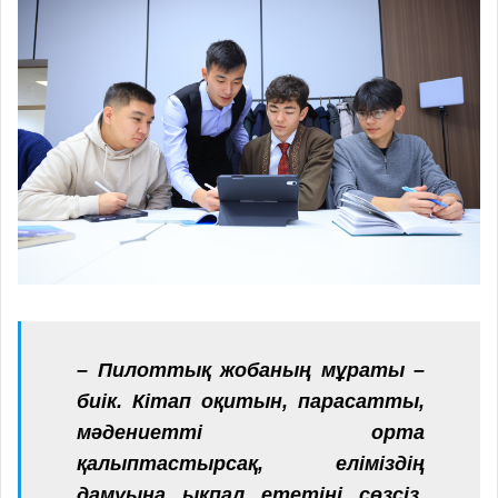
– Пилоттық жобаның мұраты –
биік. Кітап оқитын, парасатты,
мәдениетті орта
қалыптастырсақ, еліміздің
дамуына ықпал ететіні сөзсіз.