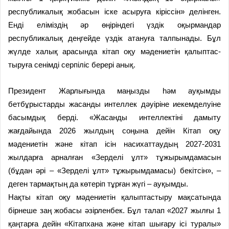
республикалық жобасын іске асыруға кіріссін» делінген.
Енді еліміздің әр өңіріндегі үздік оқырмандар
республикалық деңгейде үздік атануға талпынады. Бұл
жүлде халық арасында кітап оқу мәдениетін қалыптас­
тыруға сенімді серпіліс берері анық.
Президент Жарлығында маң­ызды һәм ауқымды
бетбұрыстарды жасанды интеллек дәуіріне иекемделуіне
басымдық берді. «Жасанды интеллектіні дамыту
жағдайында 2026 жылдың соңына дейін Кітап оқу
мәдениетін және кітап ісін насихаттаудың 2027-2031
жылдарға арналған «Зерделі ұлт» тұжырымдамасын
(бұдан әрі – «Зерделі ұлт» тұжырымдамасы) бекітсін», –
деген тармақтың да көтеріп тұрған жүгі – ауқымды.
Нақты кітап оқу мәдениетін қалыптастыру мақсатында
бірнеше заң жобасы әзірленбек. Бұл талап «2027 жылғы 1
қаңтарға дейін «Кітапхана және кітап шығару ісі туралы»