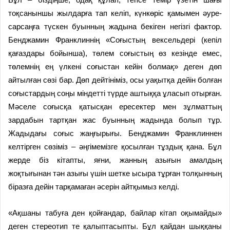
тоқсаныншы жылдарға тап келіп, күнкөріс қамымен әуре-
сарсаңға түскен буынның жадына бекіген негізгі фактор.
Бенджамин Франклиннің «Соғыстың вексельдері (кепіл
қағаздары бойынша), төлем соғыстың өз кезінде емес,
төлемнің ең үлкені соғыстан кейін болмақ» деген дөп
айтылған сөзі бар. Дөп дейтініміз, осы уақытқа дейін болған
соғыстардың соңы міндетті түрде аштыққа ұласып отырған.
Мәселе соғысқа қатысқан ересектер мен зұлматтың
зардабын тартқан жас буынның жадында болып тұр.
Жадыдағы соғыс жаңғырығы. Бенджамин Франклиннен
келтірген сөзіміз – әңгімемізге қосылған тұздық қана. Бұл
жерде біз кітапты, яғни, жанның азығын амалдың
жоқтығынан тән азығы үшін шетке ысыра тұрған толқынның
біразға дейін тарқамаған әсерін айтқымыз келді.
«Ақшаны табуға ден қойғандар, байлар кітап оқымайды»
деген стереотип те қалыптасыпты. Бұл қайдан шыққаны