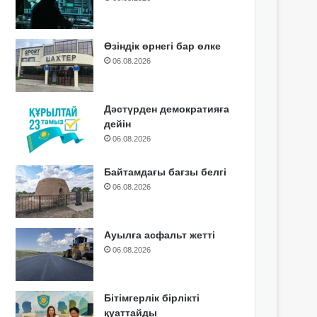
Өзіндік өрнегі бар өлке
06.08.2026
Дәстүрден демократияға
дейін
06.08.2026
Байтамдағы бағзы белгі
06.08.2026
Ауылға асфальт жетті
06.08.2026
Бітімгерлік бірлікті
қуаттайды