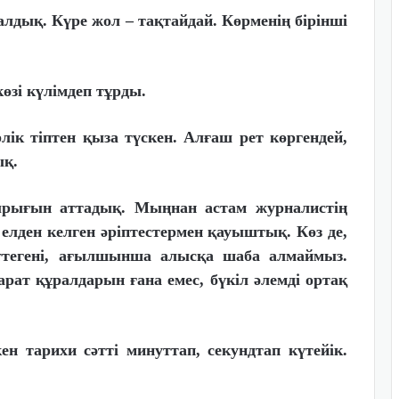
 алдық. Күре жол – тақтайдай. Көрменің бірінші
өзі күлімдеп тұрды.
лік тіптен қыза түскен. Алғаш рет көргендей,
ық.
рығын аттадық. Мыңнан астам журналистің
лден келген әріптестермен қауыштық. Көз де,
 Әттегені, ағылшынша алысқа шаба алмаймыз.
ат құралдарын ғана емес, бүкіл әлемді ортақ
н тарихи сәтті минуттап, секундтап күтейік.