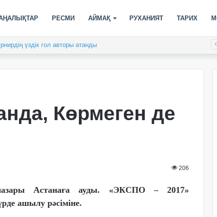
АҢАЛЫҚТАР
РЕСМИ
АЙМАҚ
РУХАНИЯТ
ТАРИХ
М
анда, Көрмеген де
206
назары Астанаға ауды. «ЭКСПО – 2017»
рде ашылу рәсіміне.