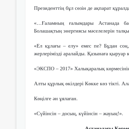
Президенттің бұл сөзін де ақпарат құрал
«…Ғаламның ғалымдары Астанада ба
Болашақтың энергиясы мәселелерін талқы
«Ел құлағы – елу» емес пе? Бұдан соң, 
жерлерімізді аралайды. Қазынаға қыруар 
«ЭКСПО – 2017» Халықаралық көрмесінің
Алты құрлық өкілдері Көкке көз тікті. 
Көңілге ән ұялаған.
«Сүйінсін – досың, күйінсін – жауың!».
Астанадағы Көрме