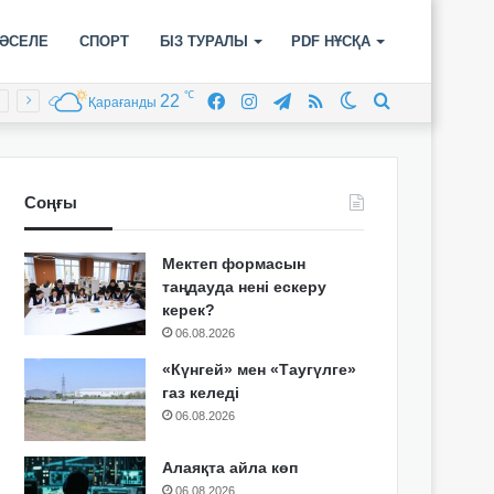
ӘСЕЛЕ
СПОРТ
БІЗ ТУРАЛЫ
PDF НҰСҚА
℃
22
Facebook
Instagram
Telegram
RSS
Switch
Іздеу
Қарағанды
skin
Соңғы
Мектеп формасын
таңдауда нені ескеру
керек?
06.08.2026
«Күнгей» мен «Таугүлге»
газ келеді
06.08.2026
Алаяқта айла көп
06.08.2026