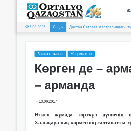
Ж
6.08.2026
Соңғы
Жастарымыз жарап тұр
Басты тақырып
Жаңалықтар
Көрген де – арм
– арманда
13.06.2017
Өткен жұмада төрткүл дүниенің 
Халықаралық көрмесінің салтанатты тү