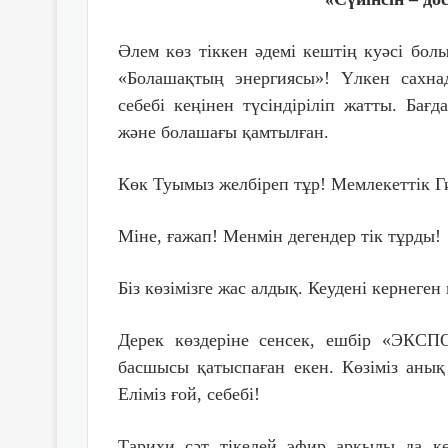
Әлем көз тіккен әдемі кештің куәсі бол
«Болашақтың энергиясы»! Үлкен сахна
себебі кеңінен түсіндіріліп жатты. Бағд
және болашағы қамтылған.
Көк Туымыз желбіреп тұр! Мемлекеттік Г
Міне, ғажап! Менмін дегендер тік тұрды!
Біз көзімізге жас алдық. Кеудені кернеге
Дерек көздеріне сенсек, ешбір «ЭКС
басшысы қатыспаған екен. Көзіміз анық
Еліміз ғой, себебі!
Тарихи сәт тікелей эфир арқылы да к