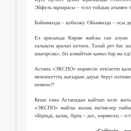
Эйфель мұнарасы – «сол тойдың атымен ті
Бойымызда – қобалжу. Ойымызда – осы де
Ел арасында Көрме жайлы сан алуан әң
халықты аралап кеткен. Талай рет бас ша
шығарсақ», біз алмайтын қамал бар ма еді
Астана «ЭКСПО» көрмесін өткізетін қала
мемлекеттің жасырын дауыс беруі нәтиже
немене?!
Кеше ғана Астанадан қайтып келе жатып,
«ЭКСПО» жайлы жалаң әңгімелер тыйылма
«Біріңді, қазақ, бірің – дос, көрмесең – іс
«Сүйінсін – до