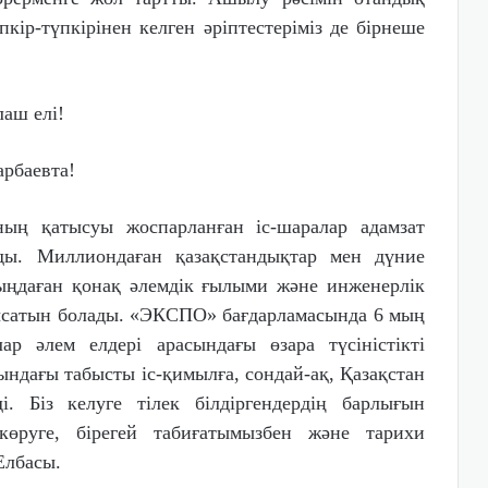
пкір-түпкірінен келген әріптестеріміз де бірнеше
аш елі!
рбаевта!
ың қатысуы жоспарланған іс-шаралар адамзат
ы. Миллиондаған қазақстандықтар мен дүние
мыңдаған қонақ әлемдік ғылыми және инженерлік
нысатын болады. «ЭКСПО» бағдарламасында 6 мың
ар әлем елдері арасындағы өзара түсіністікті
ындағы табысты іс-қимылға, сондай-ақ, Қазақстан
ді. Біз келуге тілек білдіргендердің барлығын
 көруге, бірегей табиғатымызбен және тарихи
Елбасы.