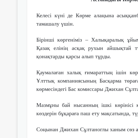
Келесі күні де Көрме алаңына асыққан
тамашалу үшін.
Бірінші көргеніміз – Халықаралық ұйы
Қазақ елінің асқақ рухын айшықтай тү
қонақтарды қарсы алып тұрды.
Қаумалаған халық ғимараттың ішін кө
Ұлттық компаниясының Басқарма төр
көрмесіндегі Бас комиссары Джихан Сұлт
Мазмұны бай нысанның ішкі көрінісі 
көздерін бұқараға паш ету мақсатында, т
Соңынан Джихан Сұлтаноглы ханым сөз ал