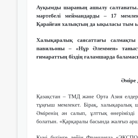
Ауқымды шараның ашылу салтанаты
мәртебелі меймандарды – 17 мемле
Қарайған халықтың да ықыласы тым 
Халықаралық саясаттағы салмақты 
павильоны – «Нұр Әлеммен» таныст
ғимараттың біздің ғаламшарда балама
Әміре 
Қазақстан – ТМД және Орта Азия елдер
тұңғыш мемлекет. Бірақ, халықаралық ш
Әміренің ән салып, ұлттық өнерімізд
болатын. «Қарқаралы басында жалғыз ар
Күні бүгінге дейін Францияда «ЭКСПО»