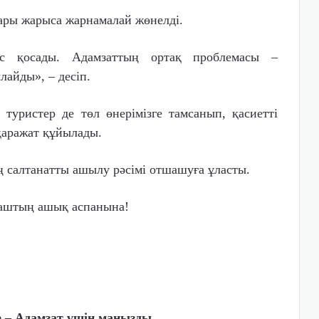
дары жарыса жарнамалай жөнелді.
с қосады. Адамзаттың ортақ проблемасы –
лайды», – десіп.
туристер де төл өнерімізге тамсанып, қасиетті
қаражат құйылады.
 салтанатты ашылу рәсімі отшашуға ұласты.
Алаштың ашық аспанына!
 – Адамзат үшін маңызды