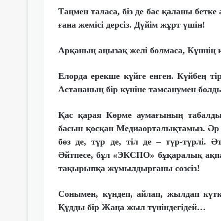
Таңмен таласа, біз де бас қаланы бетке
ғана жемісі дерсіз. Дүйім жұрт үшін!
Арқаның аңызақ желі болмаса, Күннің к
Елорда ерекше күйге енген. Күйбең тір
Астананың бір күніне тамсанумен болд
Қас қарая Көрме аумағының табалды
басын қосқан Медиаорталықтамыз. Әр е
бөз де, түр де, тіл де – түр-түрлі.
Әйтпесе, бұл «ЭКСПО» бұқаралық ақпар
тақырыпқа жұмылдырғаны сөзсіз!
Сонымен, күндеп, айлап, жылдап күтке
Құдды бір Жаңа жыл түніндегідей…