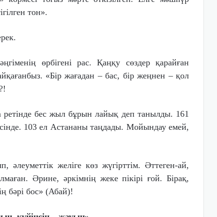
гілген тон».
рек.
гіменің өрбігені рас. Қаңқу сөздер қарайған
йқағанбыз. «Бір жағадан – бас, бір жеңнен – қол
?!
 ретінде бес жыл бұрын лайық деп танылды. 161
сінде. 103 ел Астананы таңдады. Мойындау емей,
 әлеуметтік желіге көз жүгірттім. Әттеген-ай,
ған. Әрине, әркімнің жеке пікірі ғой. Бірақ,
тің бәрі бос» (Абай)!
сың, күйінсін – жауың»