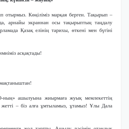
ып отырмыз. Көңіліміз марқая берген. Тақырып –
да, арнайы экраннан осы тақырыптың таңдалу
арламада Қазақ елінің тарихы, өткені мен бүгіні
имніміз асқақтады!
н мақтаныштан!
ПО-ның» ашылуына жиырмаға жуық мемлекеттің
 жетті – біз алға ұмтыламыз, ұтамыз! Ұлы Дала
өрерменге жол тартты. Ашылу рәсімін отандық