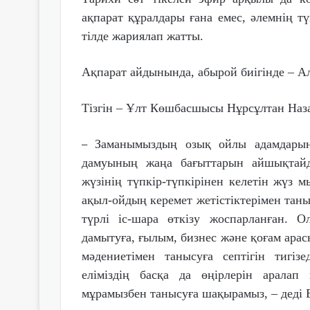
ақпарат құралдары ғана емес, әлемнің тү
тілде жариялап жатты.
Ақпарат айдынында, абырой биігінде – Ал
Тізгін – Ұлт Көшбасшысы Нұрсұлтан Наза
Заманымыздың озық ойлы адамдарын
–
дамуының жаңа бағыттарын айшықтайд
жүзінің түпкір-түпкірінен келетін жүз 
ақыл-ойдың керемет жетістіктерімен та
түрлі іс-шара өткізу жоспарланған. Ол
дамытуға, ғылым, бизнес және қоғам арас
мәдениетімен танысуға септігін тигізе
еліміздің басқа да өңірлерін аралап
мұрамызбен танысуға шақырамыз, – деді 