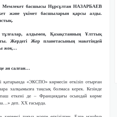
. Мемлекет басшысы Нұрсұлтан НАЗАРБАЕВ
кет және үкімет басшыларын қарсы алды.
ыстық.
тұлғалар, алдымен, Қазақстанның Ұлттық
ы. Жердегі Жер планетасының макетіндей
сы жоқ…
де ән салған…
і қатарында «ЭКСПО» көрмесін өткізіп отырған
ара халқымызға таңсық болмаса керек. Кезінде
і паш еткені де – Франциядағы осындай көрме
ша…» деп. ХХ ғасырда.
 көрмесі тоғыз мәрте өткізілген. Елге мәшһүр