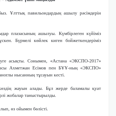
быз. Ұлттық павильондардың ашылу рәсімдерін
мдар плазасының ашылуы. Күмбірлеген күйіміз
скен. Бүрмелі көйлек киген бойжеткендеріміз
руге асықты. Сонымен, «Астана «ЭКСПО-2017»
ағасы Ахметжан Есімов пен БҰҰ-ның «ЭКСПО»
аноглы нысанның тұсауын кесті.
көздің жауын алады. Бұл жерде баламалы қуат
үрлі жобалар таныстырылды.
ып, өз ойымен бөлісті.