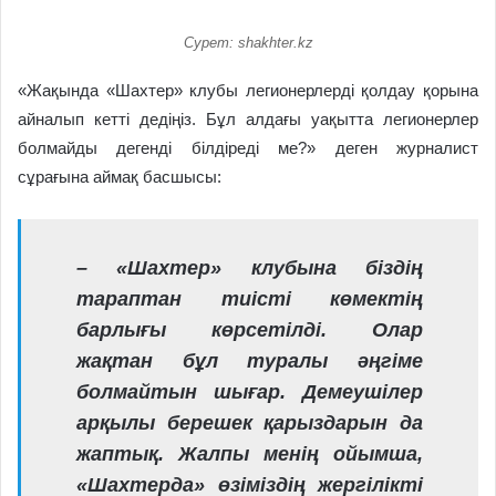
Сурет: shakhter.kz
«Жақында «Шахтер» клубы легионерлерді қолдау қорына
айналып кетті дедіңіз. Бұл алдағы уақытта легионерлер
болмайды дегенді білдіреді ме?» деген журналист
сұрағына аймақ басшысы:
– «Шахтер» клубына біздің
тараптан тиісті көмектің
барлығы көрсетілді. Олар
жақтан бұл туралы әңгіме
болмайтын шығар. Демеушілер
арқылы берешек қарыздарын да
жаптық. Жалпы менің ойымша,
«Шахтерда» өзіміздің жергілікті