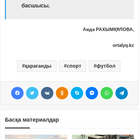
басшысы.
Аида РАХЫМҚҰЛОВА,
ortalyq.kz
қарағанды
спорт
футбол
Facebook
Twitter
VKontakte
Odnoklassniki
Skype
Messenger
WhatsApp
Telegram
Басқа материалдар