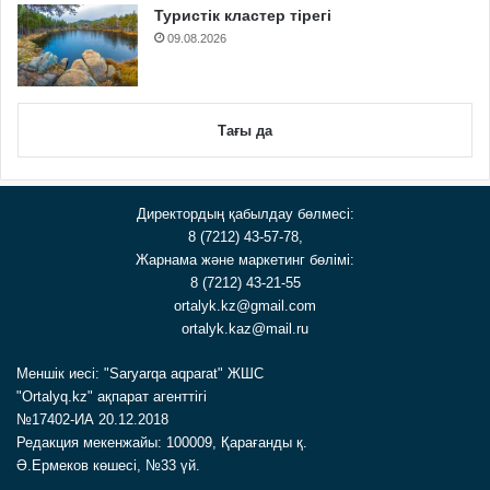
Туристік кластер тірегі
09.08.2026
Тағы да
Директордың қабылдау бөлмесі:
8 (7212) 43-57-78,
Жарнама және маркетинг бөлімі:
8 (7212) 43-21-55
ortalyk.kz@gmail.com
ortalyk.kaz@mail.ru
Меншік иесі: "Saryarqa aqparat" ЖШС
"Ortalyq.kz" ақпарат агенттігі
№17402-ИА 20.12.2018
Редакция мекенжайы: 100009, Қарағанды қ.
Ә.Ермеков көшесі, №33 үй.