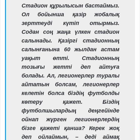
Стадион құрылысын бастаймыз.
Ол бойынша қазір жобалық
зерттеуді күтіп отырмыз.
Содан соң жаңа үлкен стадион
салынады. Қазіргі стадионның
салынғанына 60 жылдан астам
уақыт өтті. Стадионның
тозығы жетті деп айтуға
болады. Ал, легионерлер туралы
айтатын болсам, легионерлер
келетін болса біздің футболды
көтеру қажет. Біздің
футболшылардың деңгейінде
ойнап жүрген легионерлердің
бізге қажеті қанша? Керек жоқ
деп ойлаймын, – деді аймақ