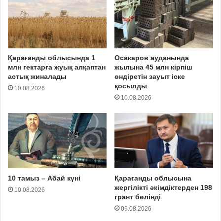
Қарағанды облысында 1
Осакаров ауданында
млн гектарға жуық алқаптан
жылына 45 млн кірпіш
астық жиналады
өндіретін зауыт іске
қосылды
10.08.2026
10.08.2026
10 тамыз – Абай күні
Қарағанды облысына
жергілікті әкімдіктерден 198
10.08.2026
грант бөлінді
09.08.2026