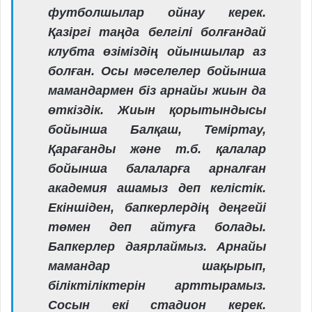
футболшылар ойнау керек.
Қазіргі таңда белгілі болғандай
клубта өзіміздің ойыншылар аз
болған. Осы мәселелер бойынша
мамандармен біз арнайы жиын да
өткіздік. Жиын қорытындысы
бойынша Балқаш, Теміртау,
Қарағанды және т.б. қалалар
бойынша балаларға арналған
академия ашамыз деп келістік.
Екіншіден, бапкерлердің деңгейі
төмен деп айтуға болады.
Бапкерлер даярлаймыз. Арнайы
мамандар шақырып,
біліктіліктерін арттырамыз.
Сосын екі стадион керек.