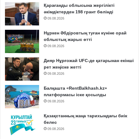
Қарағанды облысына жергілікті
әкімдіктерден 198 грант бөлінді
09.08.2026
Нұркен Әбдіровтың туған күніне орай
облыстық жарыс өтті
09.08.2026
Дияр Нұрғожай UFC-де қатарынан екінші
рет жеңіске жетті
09.08.2026
Балқашта «RentBalkhash.kz»
платформасы іске қосылды
09.08.2026
Қазақстанның жаңа тарихындағы биік
белес
09.08.2026