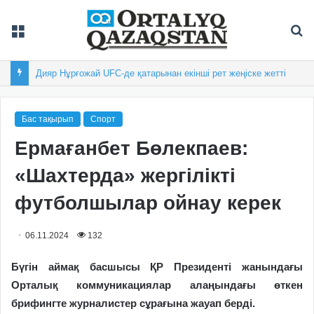
Мәзір
Із
Дияр Нұрғожай UFC-де қатарынан екінші рет жеңіске жетті
Бас тақырып
Спорт
Ермағанбет Бөлекпаев:
«Шахтерда» жергілікті
футболшылар ойнау керек
06.11.2024
132
Бүгін аймақ басшысы ҚР Президенті жанындағы
Орталық коммуникациялар алаңындағы өткен
брифингте журналистер сұрағына жауап берді.