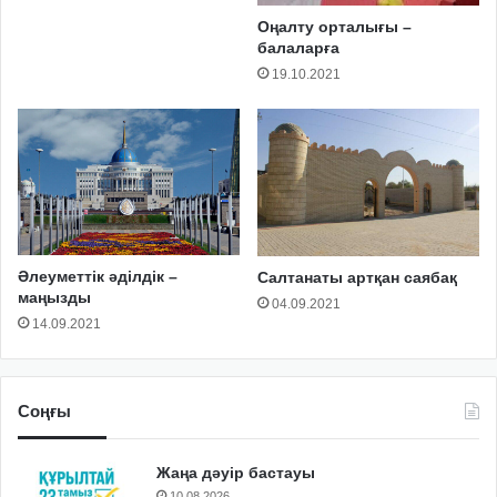
Оңалту орталығы –
балаларға
19.10.2021
Әлеуметтік әділдік –
Салтанаты артқан саябақ
маңызды
04.09.2021
14.09.2021
Соңғы
Жаңа дәуір бастауы
10.08.2026