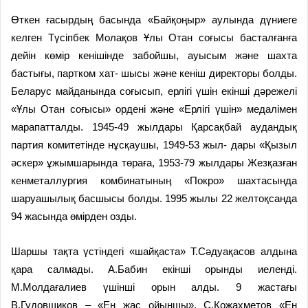
Өткен ғасырдың басында «Байқоңыр» аулында дүниеге
келген Түсіпбек Молақов Ұлы Отан соғысы басталғанға
дейін көмір кенішінде забойшы, ауысым және шахта
бастығы, партком хат- шысы және кеніш директоры болды.
Беларус майданында соғысып, ерлігі үшін екінші дәрежелі
«Ұлы Отан соғысы» ордені және «Ерлігі үшін» медалімен
марапатталды. 1945-49 жылдары Қарсақбай аудандық
партия комитетінде нұсқаушы, 1949-53 жыл- дары «Қызыл
әскер» ұжымшарында төраға, 1953-79 жылдары Жезқазған
кенметаллургия комбинатының «Покро» шахтасында
шаруашылық басшысы болды. 1995 жылы 22 желтоқсанда
94 жасында өмірден озды.
Шаршы тақта үстіндегі «шайқаста» Т.Сәдуақасов алдына
қара салмады. А.Бабин екінші орынды иеленді.
М.Молдағалиев үшінші орын алды. 9 жастағы
В.Гудовщиков – «Ең жас ойыншы», С.Қожахметов «Ең