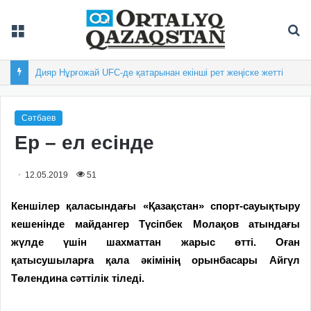
Мәзір
Із
Дияр Нұрғожай UFC-де қатарынан екінші рет жеңіске жетті
Сәтбаев
Ер – ел есінде
12.05.2019
51
Кеншілер қаласындағы «
Қазақстан» спорт-сауықтыру
кешенінде майдангер
Түсіпбек
Молақов атындағы
жүлде үшін шахматтан жарыс өтті. Оған
қатысушыларға қала әкімінің орынбасары
Айгүл
Төлендина сәттілік тіледі
.