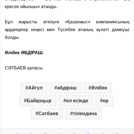
ересек ойыншы» атанды.
Бұл жарысты өткізуге «Қазахмыс» компаниясының
ардагерлер кеңесі мен Түсіпбек атаның әулеті демеуші
болды.
Әлібек ӘБДІРАШ.
СӘТБАЕВ қаласы.
Айгүл
әбдірәш
Әлібек
Байқоңыр
ел есінде
ер
Сәтбаев
тілендина
Facebook
Twitter
VKontakte
Odnoklassniki
Skype
Messenger
WhatsApp
Telegram