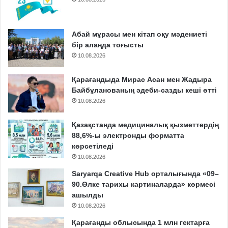
Абай мұрасы мен кітап оқу мәдениеті
бір алаңда тоғысты
10.08.2026
Қарағандыда Мирас Асан мен Жадыра
Байбұланованың әдеби-сазды кеші өтті
10.08.2026
Қазақстанда медициналық қызметтердің
88,6%-ы электронды форматта
көрсетіледі
10.08.2026
Saryarqa Creative Hub орталығында «09–
90.Өлке тарихы картиналарда» көрмесі
ашылды
10.08.2026
Қарағанды облысында 1 млн гектарға