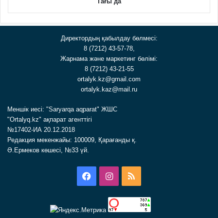
Тағы да
Директордың қабылдау бөлмесі:
8 (7212) 43-57-78,
Жарнама және маркетинг бөлімі:
8 (7212) 43-21-55
ortalyk.kz@gmail.com
ortalyk.kaz@mail.ru
Меншік иесі: "Saryarqa aqparat" ЖШС
"Ortalyq.kz" ақпарат агенттігі
№17402-ИА 20.12.2018
Редакция мекенжайы: 100009, Қарағанды қ.
Ә.Ермеков көшесі, №33 үй.
Facebook
Instagram
RSS