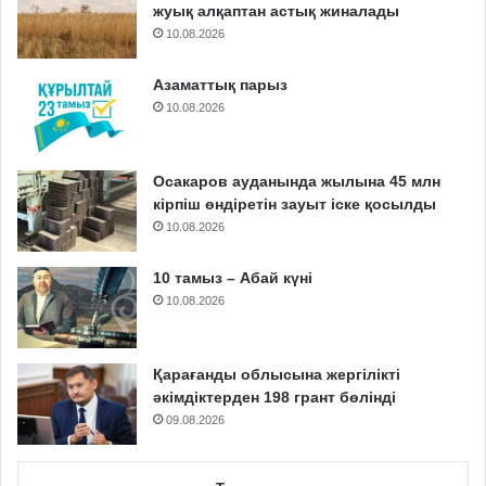
жуық алқаптан астық жиналады
10.08.2026
Азаматтық парыз
10.08.2026
Осакаров ауданында жылына 45 млн
кірпіш өндіретін зауыт іске қосылды
10.08.2026
10 тамыз – Абай күні
10.08.2026
Қарағанды облысына жергілікті
әкімдіктерден 198 грант бөлінді
09.08.2026