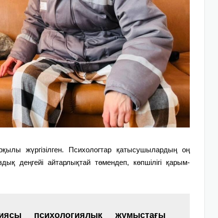
қылы жүргізіл
ген
. Психологтар қатысушылардың оң
ыздық деңгейі айтарлықтай төменде
п
, көпшілігі қарым-
иясы психологиялық жұмыстағы