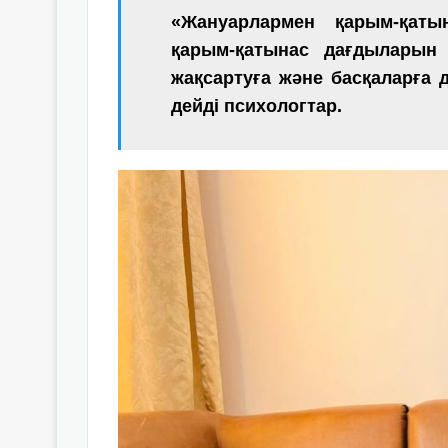
«Жануарлармен қарым-қатын
қарым-қатынас дағдыларын
жақсартуға және басқаларға д
дейді психологтар
.