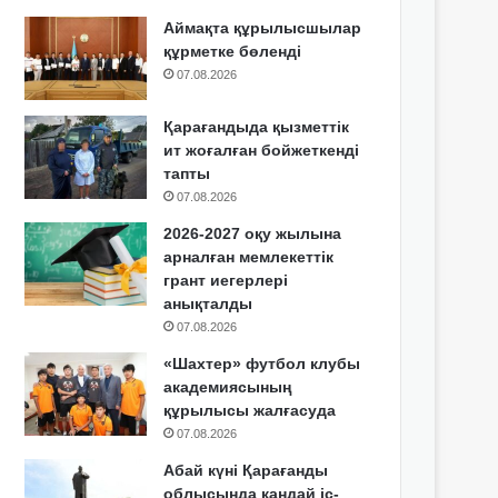
Аймақта құрылысшылар
құрметке бөленді
07.08.2026
Қарағандыда қызметтік
ит жоғалған бойжеткенді
тапты
07.08.2026
2026-2027 оқу жылына
арналған мемлекеттік
грант иегерлері
анықталды
07.08.2026
«Шахтер» футбол клубы
академиясының
құрылысы жалғасуда
07.08.2026
Абай күні Қарағанды
облысында қандай іс-