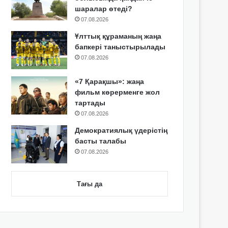
шаралар өтеді?
07.08.2026
Ұлттық құраманың жаңа
бапкері таныстырылады
07.08.2026
«7 Қарақшы»: жаңа
фильм көрерменге жол
тартады
07.08.2026
Демократиялық үдерістің
басты талабы
07.08.2026
Тағы да