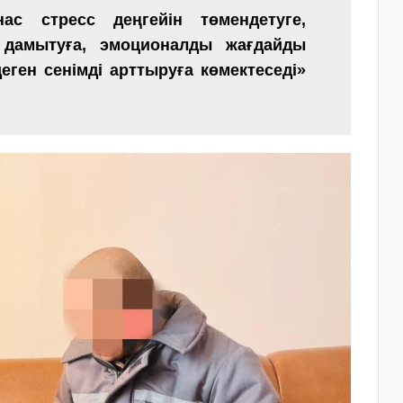
ас стресс деңгейін төмендетуге,
 дамытуға, эмоционалды жағдайды
еген сенімді арттыруға көмектеседі»