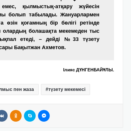
емес, қылмыстық-атқару жүйесін
амы болып табылады. Жануарлармен
а өзін қоғамның бір бөлігі ретінде
л олардың болашақта мекемеден тыс
ықпал етеді, – де
йді №33 түзету
сары Бақытжан Ахметов.
Ілияс ДҮНГЕНБАЙҰЛЫ.
лмыс пен жаза
түзету мекемесі
VKontakte
Odnoklassniki
Skype
Messenger