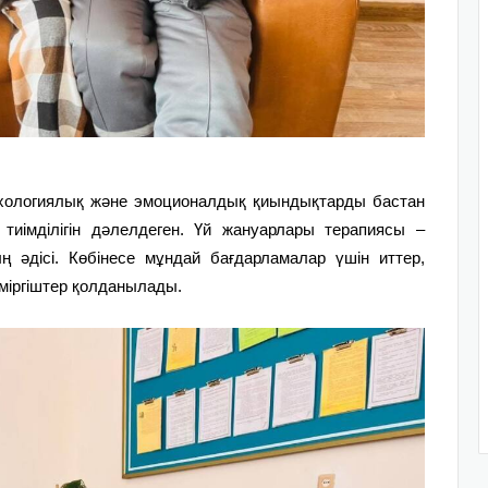
ихологиялық және эмоционалдық қиындықтарды бастан
тиімділігін дәлелде
ген
. Үй жануарлары терапиясы –
 әдісі. Көбінесе мұндай бағдарламалар үшін иттер,
еміргіштер қолданылады.