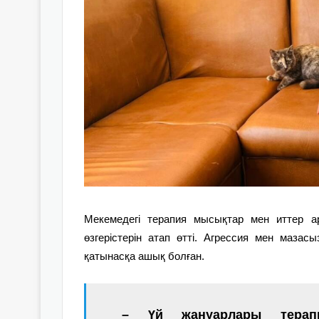
Мекемедегі терапия мысықтар мен иттер ар
өзгерістерін атап өтті. Агрессия мен мазас
қатынасқа ашық бол
ған
.
– Үй жануарлары терап