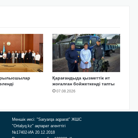
құрылысшылар
Қарағандыда қызметтік ит
өленді
жоғалған бойжеткенді тапты
07.08.2026
Меншік иесі: "Saryarqa aqparat" ЖШС
"Ortalyq.kz" ақпарат агенттігі
№17402-ИА 20.12.2018