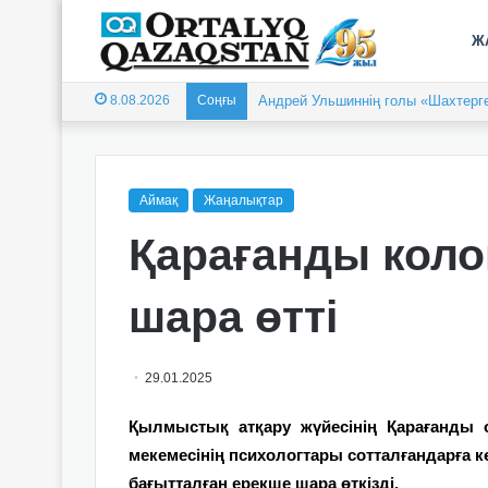
Ж
8.08.2026
Соңғы
Андрей Ульшиннің голы «Шахтерге
Аймақ
Жаңалықтар
Қарағанды кол
шара өтті
29.01.2025
Қ
ылмыстық атқару жүйесінің
Қарағанды 
мекемесінің психологтары сотталғандарға 
бағытталған ерекше шара өткізді.