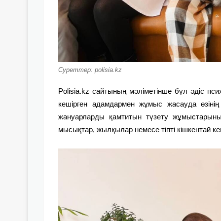
Суреттер: polisia.kz
Polisia.kz
сайтының мәліметінше
бұл әдіс пс
кешірген адамдармен жұмыс жасауда өзінің 
жануарларды қамтитын түзету жұмыстарының
мысықтар, жылқылар немесе тіпті кішкентай к