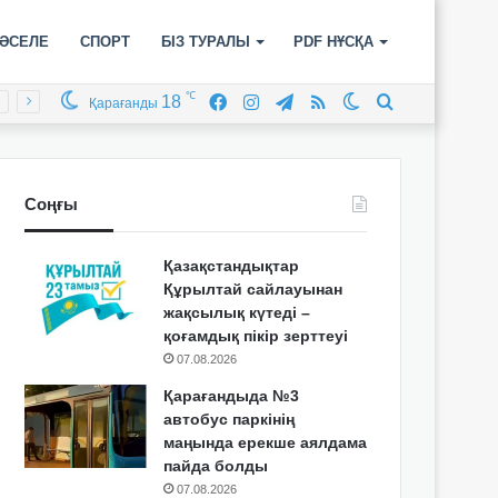
ӘСЕЛЕ
СПОРТ
БІЗ ТУРАЛЫ
PDF НҰСҚА
℃
18
Facebook
Instagram
Telegram
RSS
Switch
Іздеу
Қарағанды
skin
Соңғы
Қазақстандықтар
Құрылтай сайлауынан
жақсылық күтеді –
қоғамдық пікір зерттеуі
07.08.2026
Қарағандыда №3
автобус паркінің
маңында ерекше аялдама
пайда болды
07.08.2026