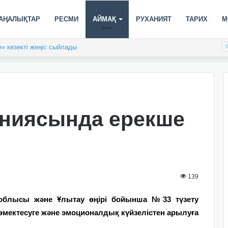
АҢАЛЫҚТАР
РЕСМИ
АЙМАҚ
РУХАНИЯТ
ТАРИХ
М
» кезекті жеңіс сыйлады
ониясында ерекше
139
облысы және Ұлытау өңірі бойынша №33
түзету
көмектесуге және эмоционалдық күйзелістен арылуға