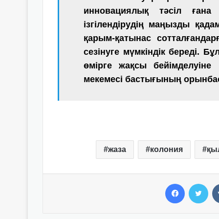
инновациялық тәсіл ғана 
ізгілендірудің маңызды қад
қарым-қатынас сотталғандарғ
сезінуге мүмкіндік береді.
Б
ұ
өмірге жақсы бейімделуіне 
мекемесі
бастығының орынба
жаза
колония
қы
Facebook
Twitter