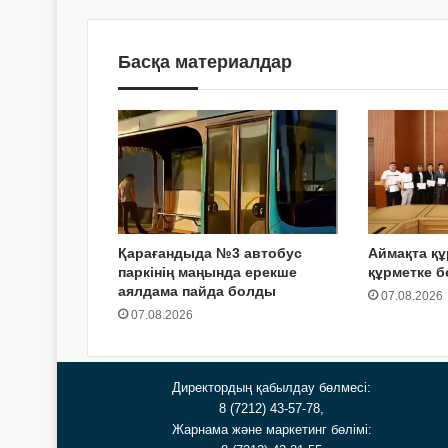
Басқа материалдар
Қарағандыда №3 автобус
Аймақта 
паркінің маңында ерекше
құрметке б
аялдама пайда болды
07.08.2026
07.08.2026
Директордың қабылдау бөлмесі:
8 (7212) 43-57-78,
Жарнама және маркетинг бөлімі: