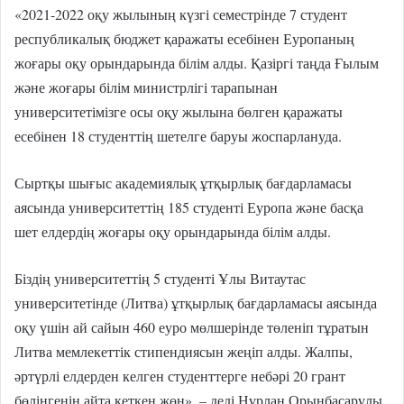
«2021-2022 оқу жылының күзгі семестрінде 7 студент
республикалық бюджет қаражаты есебінен Еуропаның
жоғары оқу орындарында білім алды. Қазіргі таңда Ғылым
және жоғары білім министрлігі тарапынан
университетімізге осы оқу жылына бөлген қаражаты
есебінен 18 студенттің шетелге баруы жоспарлануда.
Сыртқы шығыс академиялық ұтқырлық бағдарламасы
аясында университеттің 185 студенті Еуропа және басқа
шет елдердің жоғары оқу орындарында білім алды.
Біздің университеттің 5 студенті Ұлы Витаутас
университетінде (Литва) ұтқырлық бағдарламасы аясында
оқу үшін ай сайын 460 еуро мөлшерінде төленіп тұратын
Литва мемлекеттік стипендиясын жеңіп алды. Жалпы,
әртүрлі елдерден келген студенттерге небәрі 20 грант
бөлінгенін айта кеткен жөн», – деді Нұрлан Орынбасарұлы.