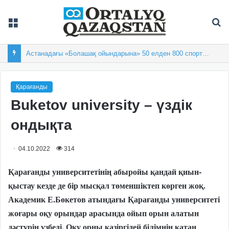
Мәзір
Із
Астанадағы «Болашақ ойындарына» 50 елден 800 спортшы жиналды
Қарағанды
Buketov university – үздік
ондықта
04.10.2022
314
Қарағанды университетінің абыройы қандай қиын-
қыстау кезде де бір мысқал төменшіктеп көрген жоқ.
Академик Е.Бөкетов атындағы Қарағанды университеті
жоғары оқу орындар арасында ойып орын алатын
дәстүрін үзбеді. Оқу орны қазіргідей білімнің қатаң