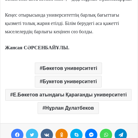
Кеңес отырысында университеттің барлық бағыттағы
қызметі толық жария етілді. Білім берудегі аса қажетті
мәселелердің барлығы кеңінен сөз болды.
Жансая СӘРСЕНБАЙҰЛЫ.
Бөкетов университеті
Букетов университеті
Е.Бөкетов атындағы Қарағанды университеті
Нұрлан Дулатбеков
Facebook
Twitter
VKontakte
Odnoklassniki
Skype
Messenger
WhatsApp
Telegram