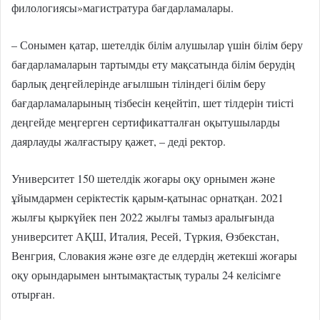
филологиясы»магистратура бағдарламалары.
– Сонымен қатар, шетелдік білім алушылар үшін білім беру
бағдарламаларын тартымды ету мақсатында білім берудің
барлық деңгейлерінде ағылшын тіліндегі білім беру
бағдарламаларының тізбесін кеңейтіп, шет тілдерін тиісті
деңгейде меңгерген сертификатталған оқытушыларды
даярлауды жалғастыру қажет, – деді ректор.
Университет 150 шетелдік жоғары оқу орнымен және
ұйымдармен серіктестік қарым-қатынас орнатқан. 2021
жылғы қыркүйек пен 2022 жылғы тамыз аралығында
университет АҚШ, Италия, Ресей, Түркия, Өзбекстан,
Венгрия, Словакия және өзге де елдердің жетекші жоғары
оқу орындарымен ынтымақтастық туралы 24 келісімге
отырған.