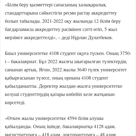
«Білім беру қызметтері сапасының халықаралық
стандарттарына сәйкестігін ресми растау аккредиттеу
болып табылады. 2021-2022 оқу жылында 12 білім беру
бағдарламасы аккредиттеу рәсімінен сәтті өтіп, 5 жыл
мерзімге аккредиттелді», – деді Нұрлан Дулатбеков.
Биыл университетке 4108 студент оқуға түскен. Оның 3750-
і – бакалавриат. Бұл 2022 жылғы шығарылған түлектердің
санынан артық. Яғни, 2022 жылы 3640 түлек университет
қабырғасынан түлесе, оның орнына 4108 студент
қабылданыпты. Деректер жылдан-жылға университетке
келуші студенттердің қатары көбейіп келе жатқанын
көрсетеді.
«Өткен жылы университетке 4594 білім алушы
қабылданды. Оның ішінде, бакалавриатқа 4128 адам,
магистратураға – 418 адам, докторантураға – 48 адам.