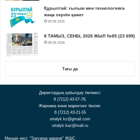
Құрылтай: ғылым мен технологияға
жаңа серпін қажет
08.08.2026
8 ТАМЫЗ, СЕНБІ, 2026 ЖЫЛ №85 (23 699)
08.08.2026
Тағы да
Директордың қабылдау бөлмесі:
8 (7212) 43-57-78,
Жарнама және маркетинг бөлімі:
8 (7212) 43-21-55
ortalyk.kz@gmail.com
ortalyk.kaz@mail.ru
Меншік иесі: "Saryarqa aqparat" ЖШС