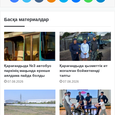
Басқа материалдар
Қарағандыда №3 автобус
Қарағандыда қызметтік ит
паркінің маңында ерекше
жоғалған бойжеткенді
аялдама пайда болды
тапты
07.08.2026
07.08.2026