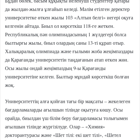
Бұдан бөлек, басым құқықты иеленуші студенттер қатары
да жылдан-жылға ұлғайып келеді. Мәлім етілген деректер
университетке өткен жылы 103 «Алтын белгі» иегері оқуға
келгенін айтада. Биыл ол көрсеткіш 118-ге жеткен.
Республикалық пән олимпиадасының 1 жүлдегері болса
былтырғы жылы, биыл олардың саны 13-ті құрап отыр.
Халықаралық олимпиада және ғылыми жоба жеңімпаздары
да Қарағанды университетін таңдағанын атап өткен жөн.
Осы жылы ондай жеңімпаздың 9-ы Қарағанды
университетіне келген. Былтыр мұндай көрсеткіш болған
жоқ.
Университеттің алға қойған тағы бір мақсаты – жекелеген
бағдарламаларды ағылшын тілінде оқытуға көшу. Осы
орайда, биылдан үш білім беру бағдарламасы толығымен
ағылшын тілінде жүргізілуде. Олар – «Химия»
докторантурасы және «Шет тілі: екі шет тілі», «Шетел