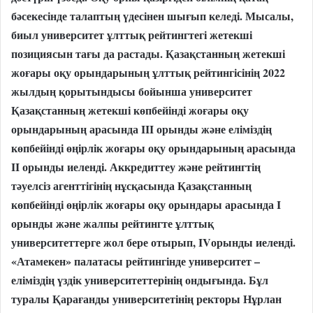
бәсекесінде талаптың үдесінен шығып келеді. Мысалы,
биыл университет ұлттық рейтингтегі жетекші
позициясын тағы да растады. Қазақстанның жетекші
жоғары оқу орындарының ұлттық рейтингісінің 2022
жылдың қорытындысы бойынша университет
Қазақстанның жетекші көпбейінді жоғары оқу
орындарының арасында III орынды және еліміздің
көпбейінді өңірлік жоғары оқу орындарының арасында
II орынды иеленді. Аккредиттеу және рейтингтің
тәуелсіз агенттігінің нұсқасында Қазақстанның
көпбейінді өңірлік жоғары оқу орындары арасында I
орынды және жалпы рейтингте ұлттық
университеттерге жол бере отырып, IVорынды иеленді.
«Атамекен» палатасы рейтингінде университет –
еліміздің үздік университеттерінің ондығында. Бұл
туралы Қарағанды университетінің ректоры Нұрлан