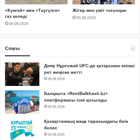
«Күнгей» мен «Таугүлге»
Жігер мен үміт тоғысқан
газ келеді
05.08.2026
06.08.2026
Соңғы
Дияр Нұрғожай UFC-де қатарынан екінші
рет жеңіске жетті
09.08.2026
Балқашта «RentBalkhash.kz»
платформасы іске қосылды
09.08.2026
Қазақстанның жаңа тарихындағы биік
белес
09.08.2026