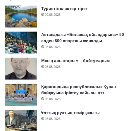
Туристік кластер тірегі
09.08.2026
Астанадағы «Болашақ ойындарына» 50
елден 800 спортшы жиналды
08.08.2026
Менің арыстарым – бойтұмарым
08.08.2026
Қарағандыда республикалық Құран
байқауына іріктеу сайысы өтті
08.08.2026
Ұлттық рухтың темірқазығы
08.08.2026