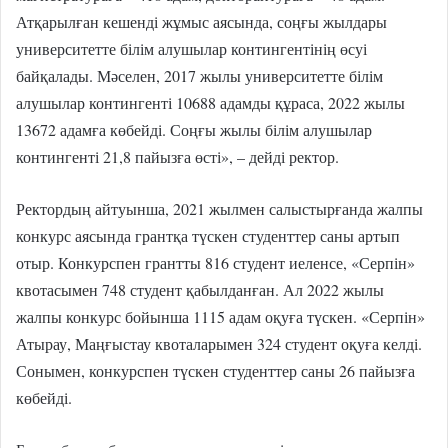
Атқарылған кешенді жұмыс аясында, соңғы жылдары
университетте білім алушылар контингентінің өсуі
байқалады. Мәселен, 2017 жылы университетте білім
алушылар контингенті 10688 адамды құраса, 2022 жылы
13672 адамға көбейді. Соңғы жылы білім алушылар
контингенті 21,8 пайызға өсті», – дейді ректор.
Ректордың айтуынша, 2021 жылмен салыстырғанда жалпы
конкурс аясында грантқа түскен студенттер саны артып
отыр. Конкурспен грантты 816 студент иеленсе, «Серпін»
квотасымен 748 студент қабылданған. Ал 2022 жылы
жалпы конкурс бойынша 1115 адам оқуға түскен. «Серпін»
Атырау, Маңғыстау квоталарымен 324 студент оқуға келді.
Сонымен, конкурспен түскен студенттер саны 26 пайызға
көбейді.