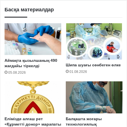
Басқа материалдар
Аймақта қызылшаның 490
Шипа шуағы сөнбеген өлке
жағдайы тіркелді
01.08.2026
05.08.2026
Елімізде алғаш рет
Балқашта жоғары
«Құрметті донор» марапаты
технологиялық