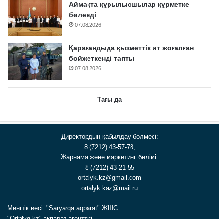
Аймақта құрылысшылар құрметке
бөленді
07.08.2026
Қарағандыда қызметтік ит жоғалған
бойжеткенді тапты
07.08.2026
Тағы да
Директордың қабылдау бөлмесі:
8 (7212) 43-57-78,
Жарнама және маркетинг бөлімі:
8 (7212) 43-21-55
ortalyk.kz@gmail.com
ortalyk.kaz@mail.ru
Меншік иесі: "Saryarqa aqparat" ЖШС
"Ortalyq.kz" ақпарат агенттігі