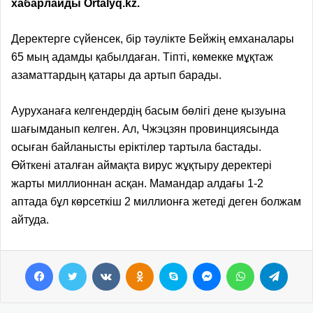
хабарлайды
Оrtalyq.kz
.
Деректерге сүйенсек, бір тәулікте Бейжің емханалары
65 мың адамды қабылдаған. Тіпті, көмекке мұқтаж
азаматтардың қатары да артып барады.
Ауруханаға келгендердің басым бөлігі дене қызуына
шағымданып келген. Ал, Чжэцзян провинциясында
осыған байланысты еріктілер тартыла бастады.
Өйткені аталған аймақта вирус жұқтыру деректері
жарты миллионнан асқан. Мамандар алдағы 1-2
аптада бұл көрсеткіш 2 миллионға жетеді деген болжам
айтуда.
Facebook
Twitter
VKontakte
Odnoklassniki
Skype
Messenger
WhatsApp
Telegram