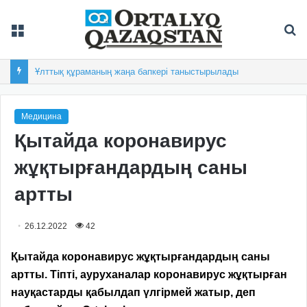
Мәзір
Із
Ұлттық құраманың жаңа бапкері таныстырылады
Медицина
Қытайда коронавирус
жұқтырғандардың саны
артты
26.12.2022
42
Қытайда коронавирус жұқтырғандардың саны
артты. Тіпті, ауруханалар коронавирус жұқтырған
науқастарды қабылдап үлгірмей жатыр, деп