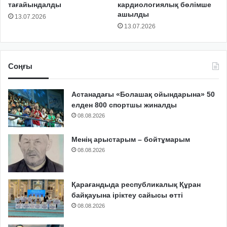
тағайындалды
кардиологиялық бөлімше
ашылды
13.07.2026
13.07.2026
Соңғы
Астанадағы «Болашақ ойындарына» 50
елден 800 спортшы жиналды
08.08.2026
Менің арыстарым – бойтұмарым
08.08.2026
Қарағандыда республикалық Құран
байқауына іріктеу сайысы өтті
08.08.2026