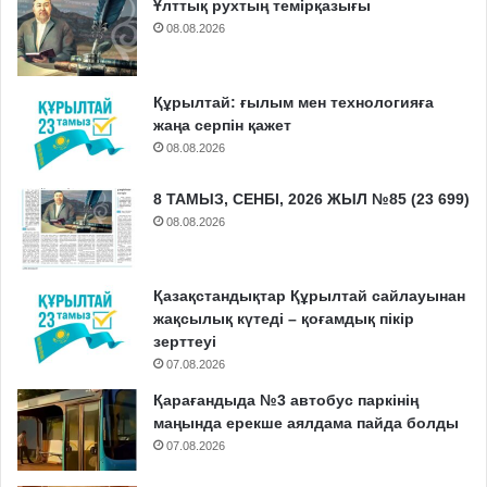
Ұлттық рухтың темірқазығы
08.08.2026
Құрылтай: ғылым мен технологияға
жаңа серпін қажет
08.08.2026
8 ТАМЫЗ, СЕНБІ, 2026 ЖЫЛ №85 (23 699)
08.08.2026
Қазақстандықтар Құрылтай сайлауынан
жақсылық күтеді – қоғамдық пікір
зерттеуі
07.08.2026
Қарағандыда №3 автобус паркінің
маңында ерекше аялдама пайда болды
07.08.2026