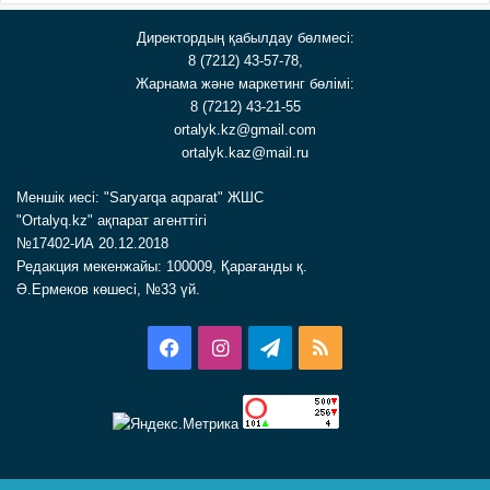
Директордың қабылдау бөлмесі:
8 (7212) 43-57-78,
Жарнама және маркетинг бөлімі:
8 (7212) 43-21-55
ortalyk.kz@gmail.com
ortalyk.kaz@mail.ru
Меншік иесі: "Saryarqa aqparat" ЖШС
"Ortalyq.kz" ақпарат агенттігі
№17402-ИА 20.12.2018
Редакция мекенжайы: 100009, Қарағанды қ.
Ә.Ермеков көшесі, №33 үй.
Facebook
Instagram
Telegram
RSS