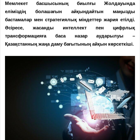
Мемлекет басшысының
биылғы Жолдауында
еліміздің болашағын айқындайтын маңызды
бастамалар мен стратегиялық міндеттер жария етілді.
Әсіресе, жасанды интеллект пен цифрлық
трансформацияға баса назар аударылуы –
Қазақстанның жаңа даму бағытының айқын көрсеткіші.