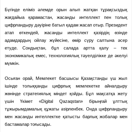
Бүгінде еліміз әлемде орын алып жатқан тұрақсыздық
жағдайыа қарамастан, жасанды интеллект пен толық
цифрландыру дәуіріне батыл қадам жасап отыр. Президент
атап өткендей, жасанды интеллект қазірдің өзінде
адамдардың ойлау жүйесіне, өмір сүру салтына әсер
етуде. Сондықтан, бұл салада артта қалу – тек
экономикалық емес, технологиялық тәуелділікке де әкелуі
мүмкін.
Осыған орай, Мемлекет басшысы Қазақстанды үш жыл
ішінде толыққанды цифрлық мемлекетке айналдыру
жөнінде стратегиялық міндет қойды. Бұл мақсатқа жету
үшін Үкімет «Digital Qazaqstan» бірыңғай ұлттық
тұжырымдамалық құжаты әзірленбек. Онда цифрландыру
мен жасанды интеллектке қатысты барлық жобалар мен
бастамалар тоғысады.