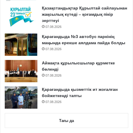
Қазақстандықтар Құрылтай сайлауынан
жақсылық күтеді – қоғамдық пікір
зерттеуі
07.08.2026
Қарағандыда №3 автобус паркінің
маңында ерекше аялдама пайда болды
07.08.2026
Аймақта құрылысшылар құрметке
бөленді
07.08.2026
Қарағандыда қызметтік ит жоғалған
бойжеткенді тапты
07.08.2026
Тағы да