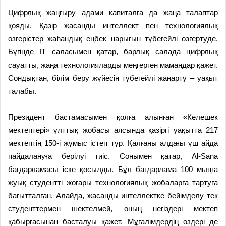
Цифрлық жаңғыру адами капиталға да жаңа талаптар
қояды. Қазір жасанды интеллект пен технологиялық
өзгерістер жаһандық еңбек нарығын түбегейлі өзгертуде.
Бүгінде ІТ саласымен қатар, барлық салада цифрлық
сауатты, жаңа технологияларды меңгерген мамандар қажет.
Сондықтан, білім беру жүйесін түбегейлі жаңарту – уақыт
талабы.
Президент бастамасымен қолға алынған «Келешек
мектептері» ұлттық жобасы аясында қазіргі уақытта 217
мектептің 150-і жұмыс істеп тұр. Қалғаны алдағы үш айда
пайдалануға берілуі тиіс. Сонымен қатар, Al-Sana
бағдарламасы іске қосылды. Бұл бағдарлама 100 мыңға
жуық студентті жоғары технологиялық жобаларға тартуға
бағытталған. Алайда, жасанды интеллектке бейімделу тек
студенттермен шектелмей, оның негіздері мектеп
қабырғасынан басталуы қажет. Мұғалімдердің өздері де