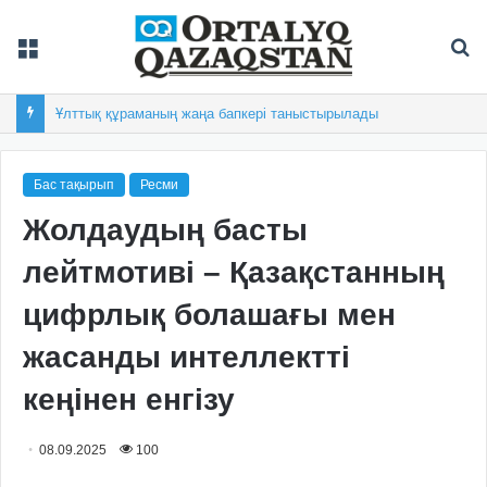
Мәзір
Із
Ұлттық құраманың жаңа бапкері таныстырылады
Бас тақырып
Ресми
Жолдаудың басты
лейтмотиві – Қазақстанның
цифрлық болашағы мен
жасанды интеллектті
кеңінен енгізу
08.09.2025
100