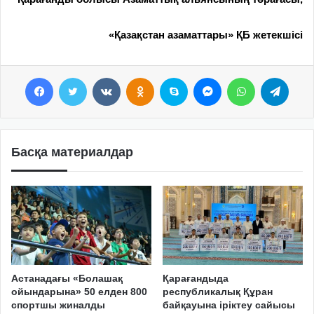
«Қазақстан азаматтары» ҚБ жетекшісі
Facebook
Twitter
VKontakte
Odnoklassniki
Skype
Messenger
WhatsApp
Telegram
Басқа материалдар
Астанадағы «Болашақ
Қарағандыда
ойындарына» 50 елден 800
республикалық Құран
спортшы жиналды
байқауына іріктеу сайысы