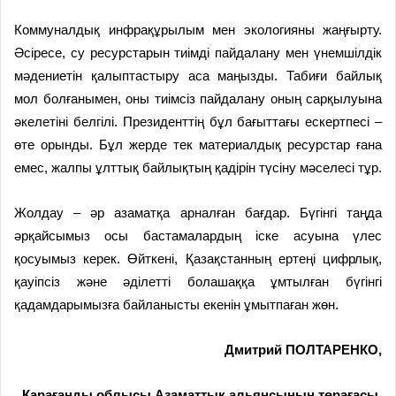
Коммуналдық инфрақұрылым мен экологияны жаңғырту.
Әсіресе, су ресурстарын тиімді пайдалану мен үнемшілдік
мәдениетін қалыптастыру аса маңызды. Табиғи байлық
мол болғанымен, оны тиімсіз пайдалану оның сарқылуына
әкелетіні белгілі. Президенттің бұл бағыттағы ескертпесі –
өте орынды. Бұл жерде тек материалдық ресурстар ғана
емес, жалпы ұлттық байлықтың қадірін түсіну мәселесі тұр.
Жолдау – әр азаматқа арналған бағдар. Бүгінгі таңда
әрқайсымыз осы бастамалардың іске асуына үлес
қосуымыз керек. Өйткені, Қазақстанның ертеңі цифрлық,
қауіпсіз және әділетті болашаққа ұмтылған бүгінгі
қадамдарымызға байланысты екенін ұмытпаған жөн.
Дмитрий ПОЛТАРЕНКО,
Қарағанды облысы Азаматтық альянсының төрағасы,