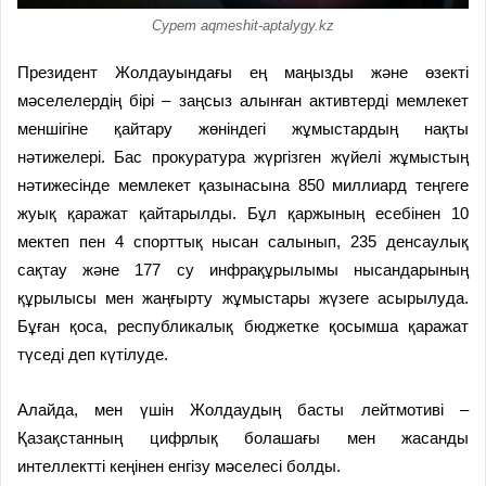
Сурет aqmeshit-aptalygy.kz
Президент Жолдауындағы ең маңызды және өзекті
мәселелердің бірі – заңсыз алынған активтерді мемлекет
меншігіне қайтару жөніндегі жұмыстардың нақты
нәтижелері. Бас прокуратура жүргізген жүйелі жұмыстың
нәтижесінде мемлекет қазынасына 850 миллиард теңгеге
жуық қаражат қайтарылды. Бұл қаржының есебінен 10
мектеп пен 4 спорттық нысан салынып, 235 денсаулық
сақтау және 177 су инфрақұрылымы нысандарының
құрылысы мен жаңғырту жұмыстары жүзеге асырылуда.
Бұған қоса, республикалық бюджетке қосымша қаражат
түседі деп күтілуде.
Алайда, мен үшін Жолдаудың басты лейтмотиві –
Қазақстанның цифрлық болашағы мен жасанды
интеллектті кеңінен енгізу мәселесі болды.