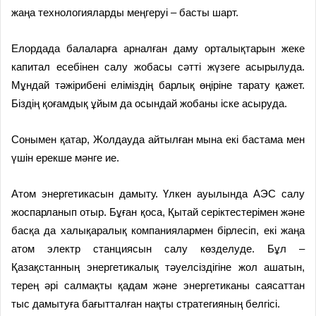
жаңа технологияларды меңгеруі – басты шарт.
Елордада балаларға арналған даму орталықтарын жеке
капитал есебінен салу жобасы сәтті жүзеге асырылуда.
Мұндай тәжірибені еліміздің барлық өңіріне тарату қажет.
Біздің қоғамдық ұйым да осындай жобаны іске асыруда.
Сонымен қатар, Жолдауда айтылған мына екі бастама мен
үшін ерекше мәнге ие.
Атом энергетикасын дамыту. Үлкен ауылында АЭС салу
жоспарланып отыр. Бұған қоса, Қытай серіктестерімен және
басқа да халықаралық компаниялармен бірлесіп, екі жаңа
атом электр станциясын салу көзделуде. Бұл –
Қазақстанның энергетикалық тәуелсіздігіне жол ашатын,
терең әрі салмақты қадам және энергетиканы саясаттан
тыс дамытуға бағытталған нақты стратегияның белгісі.