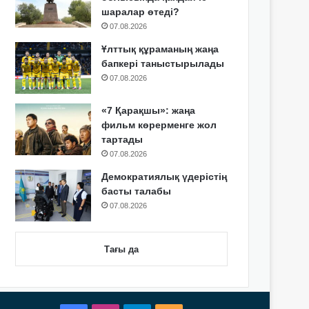
шаралар өтеді?
07.08.2026
Ұлттық құраманың жаңа
бапкері таныстырылады
07.08.2026
«7 Қарақшы»: жаңа
фильм көрерменге жол
тартады
07.08.2026
Демократиялық үдерістің
басты талабы
07.08.2026
Тағы да