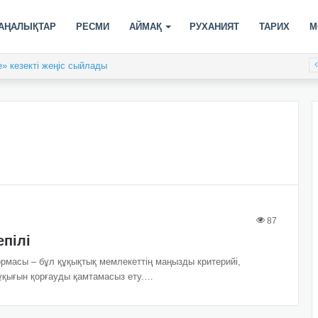
АҢАЛЫҚТАР
РЕСМИ
АЙМАҚ
РУХАНИЯТ
ТАРИХ
М
» кезекті жеңіс сыйлады
87
епілі
масы – бұл құқықтық мемлекеттің маңыз­ды критерийі,
құқығын қорғауды қамтамасыз ету.…