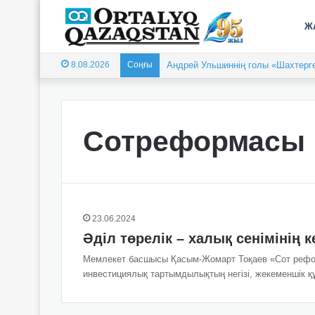
Ж
8.08.2026
Соңғы
Андрей Ульшиннің голы «Шахтерге
Сотреформасы
23.06.2024
Әділ төрелік – халық сенімінің к
Мемлекет басшысы Қасым­-Жомарт Тоқаев «Сот рефор
инвестициялық тартымдылықтың негізі, жекеменшік 