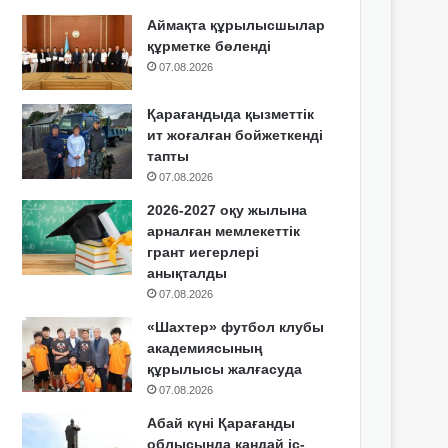
Аймақта құрылысшылар
құрметке бөленді
07.08.2026
Қарағандыда қызметтік
ит жоғалған бойжеткенді
тапты
07.08.2026
2026-2027 оқу жылына
арналған мемлекеттік
грант иегерлері
анықталды
07.08.2026
«Шахтер» футбол клубы
академиясының
құрылысы жалғасуда
07.08.2026
Абай күні Қарағанды
облысында қандай іс-