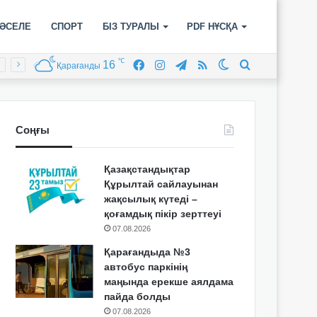
ӘСЕЛЕ
СПОРТ
БІЗ ТУРАЛЫ
PDF НҰСҚА
℃
16
Facebook
Instagram
Telegram
RSS
Switch
Іздеу
Қарағанды
skin
Соңғы
Қазақстандықтар
Құрылтай сайлауынан
жақсылық күтеді –
қоғамдық пікір зерттеуі
07.08.2026
Қарағандыда №3
автобус паркінің
маңында ерекше аялдама
пайда болды
07.08.2026