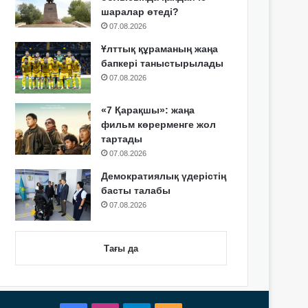
шаралар өтеді?
07.08.2026
Ұлттық құраманың жаңа
бапкері таныстырылады
07.08.2026
«7 Қарақшы»: жаңа
фильм көрерменге жол
тартады
07.08.2026
Демократиялық үдерістің
басты талабы
07.08.2026
Тағы да