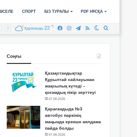
ӘСЕЛЕ
СПОРТ
БІЗ ТУРАЛЫ
PDF НҰСҚА
℃
22
Facebook
Instagram
Telegram
RSS
Switch
Іздеу
Қарағанды
skin
Соңғы
Қазақстандықтар
Құрылтай сайлауынан
жақсылық күтеді –
қоғамдық пікір зерттеуі
07.08.2026
Қарағандыда №3
автобус паркінің
маңында ерекше аялдама
пайда болды
07.08.2026