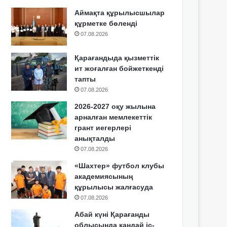
Аймақта құрылысшылар
құрметке бөленді
07.08.2026
Қарағандыда қызметтік
ит жоғалған бойжеткенді
тапты
07.08.2026
2026-2027 оқу жылына
арналған мемлекеттік
грант иегерлері
анықталды
07.08.2026
«Шахтер» футбол клубы
академиясының
құрылысы жалғасуда
07.08.2026
Абай күні Қарағанды
облысында қандай іс-