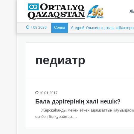
Ж
7.08.2026
Соңғы
Андрей Ульшиннің голы «Шахтерге
педиатр
10.01.2017
Бала дәрігерінің халі нешік?
Жер-жаһанды мекен еткен адамзаттың қауымдасқан ті
сіз бен біз құраймыз.…