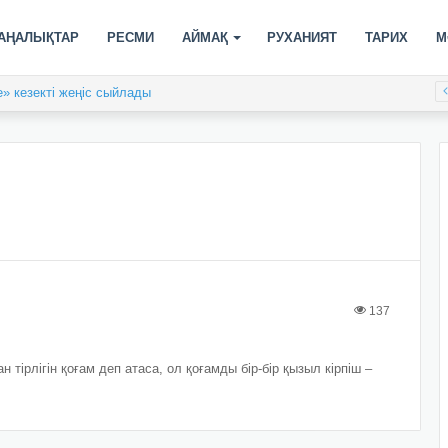
АҢАЛЫҚТАР
РЕСМИ
АЙМАҚ
РУХАНИЯТ
ТАРИХ
М
» кезекті жеңіс сыйлады
137
рлігін қоғам деп атаса, ол қоғамды бір-бір қызыл кірпіш –