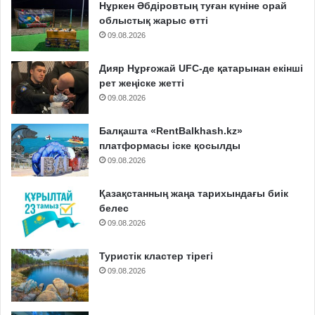
Нұркен Әбдіровтың туған күніне орай
облыстық жарыс өтті
09.08.2026
Дияр Нұрғожай UFC-де қатарынан екінші
рет жеңіске жетті
09.08.2026
Балқашта «RentBalkhash.kz»
платформасы іске қосылды
09.08.2026
Қазақстанның жаңа тарихындағы биік
белес
09.08.2026
Туристік кластер тірегі
09.08.2026