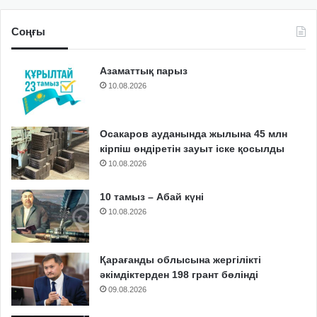
Соңғы
Азаматтық парыз
10.08.2026
Осакаров ауданында жылына 45 млн
кірпіш өндіретін зауыт іске қосылды
10.08.2026
10 тамыз – Абай күні
10.08.2026
Қарағанды облысына жергілікті
әкімдіктерден 198 грант бөлінді
09.08.2026