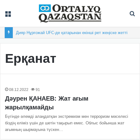
Мәзір
Із
Дияр Нұрғожай UFC-де қатарынан екінші рет жеңіске жетті
Ерқанат
08.12.2022
91
Дәурен ҚАНАЕВ: Жат ағым
жарылқамайды
Бүгінде әлемді алаңдатқан экстремизм мен терроризм мәселесі
біздің еліміз үшін де шетін тақырып емес. Облыс бойынша жат
ағымның шырмауына түскен…