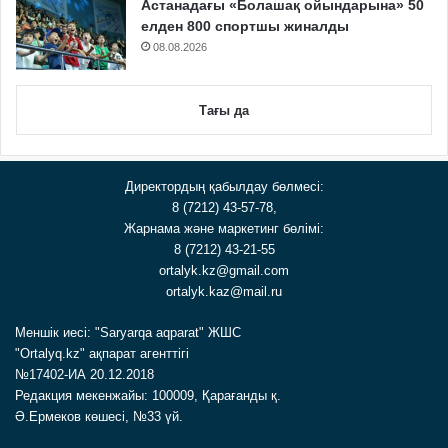
Астанадағы «Болашақ ойындарына» 50
елден 800 спортшы жиналды
08.08.2026
Тағы да
Директордың қабылдау бөлмесі:
8 (7212) 43-57-78,
Жарнама және маркетинг бөлімі:
8 (7212) 43-21-55
ortalyk.kz@gmail.com
ortalyk.kaz@mail.ru
Меншік иесі: "Saryarqa aqparat" ЖШС
"Ortalyq.kz" ақпарат агенттігі
№17402-ИА 20.12.2018
Редакция мекенжайы: 100009, Қарағанды қ.
Ә.Ермеков көшесі, №33 үй.