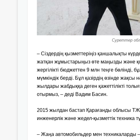
Суреттер облы
– Сіздердің қызметтеріңіз қаншалықты күрдел
жатқан жұмыстарыңыз өте маңызды және қо
жергілікті бюджеттен 9 млн теңге бөлінді, 
мүмкіндік берді. Бұл қазірдің өзінде жақсы
жылдары жабдыққа деген қажеттілікті толығ
отырмыз, – деді Вадим Басин.
2015 жылдан бастап Қарағанды облысы ТЖД 
инженерлік және жедел-қызметтік техника тү
– Жаңа автомобильдер мен техникаларды – 