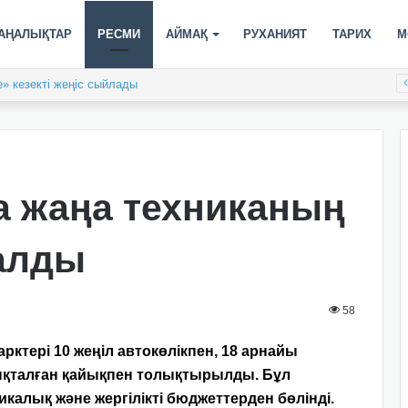
АҢАЛЫҚТАР
РЕСМИ
АЙМАҚ
РУХАНИЯТ
ТАРИХ
М
» кезекті жеңіс сыйлады
а жаңа техниканың
талды
58
рктері 10 жеңіл автокөлікпен, 18 арнайы
ықталған қайықпен толықтырылды.
Бұл
калық және жергілікті бюджеттерден бөлінді.