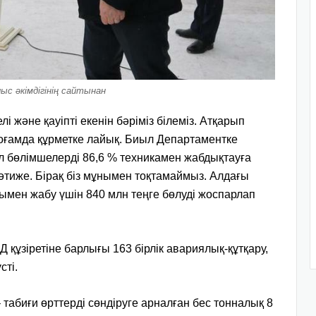
с әкімдігінің сайтынан
і және қауіпті екенін бәріміз білеміз. Атқарып
ғамда құрметке лайық. Биыл Департаментке
бұл бөлімшелерді 86,6 % техникамен жабдықтауға
 нәтиже. Бірақ біз мұнымен тоқтамаймыз. Алдағы
ымен жабу үшін 840 млн теңге бөлуді жоспарлап
құзіретіне барлығы 163 бірлік авариялық-құтқару,
сті.
табиғи өрттерді сөндіруге арналған бес тонналық 8