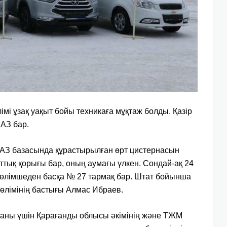
мі ұзақ уақыт бойы техникаға мұқтаж болды. Қазір
АЗ бар.
амАЗ базасында құрастырылған өрт цистернасын
ттық қорығы бар, оның аумағы үлкен. Сондай-ақ 24
 бөлімшеден басқа № 27 тармақ бар. Штат бойынша
 бөлімінің бастығы Алмас Ибраев.
рғаны үшін Қарағанды облысы әкімінің және ТЖМ