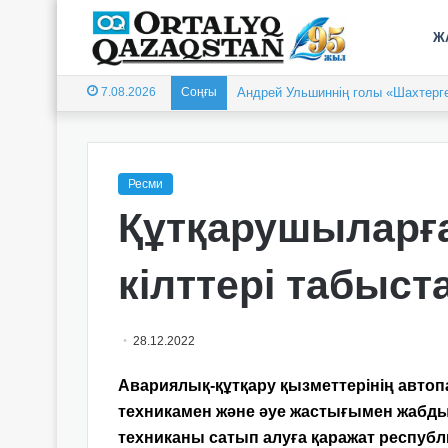
Ж
7.08.2026
Соңғы
Андрей Ульшиннің голы «Шахтерге
Ресми
Құтқарушыларғ
кілттері табыс
28.12.2022
Авариялық-құтқару қызметтерінің автопа
техникамен және әуе жастығымен жабд
техниканы сатып алуға қаражат республи