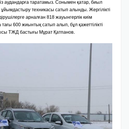
біз аудандарға таратамыз. Сонымен қатар, биыл
не ұйымдастыру техникасы сатып алынды.
Жергілікті
ірушілерге арналған 818 жауынгерлік киім
тағы 600 жиынтық сатып алып, бұл қажеттілікті
лысы ТЖД бастығы Мұрат Қатпанов.