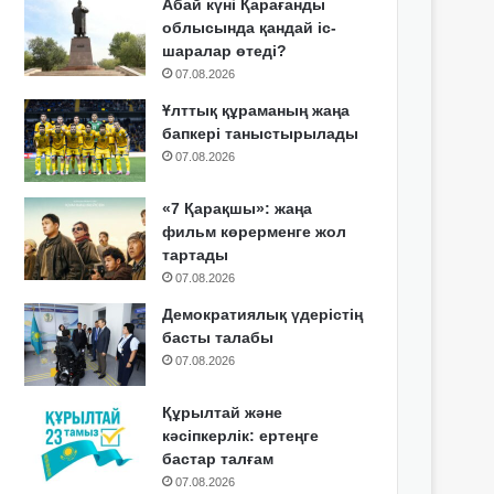
Абай күні Қарағанды
облысында қандай іс-
шаралар өтеді?
07.08.2026
Ұлттық құраманың жаңа
бапкері таныстырылады
07.08.2026
«7 Қарақшы»: жаңа
фильм көрерменге жол
тартады
07.08.2026
Демократиялық үдерістің
басты талабы
07.08.2026
Құрылтай және
кәсіпкерлік: ертеңге
бастар талғам
07.08.2026