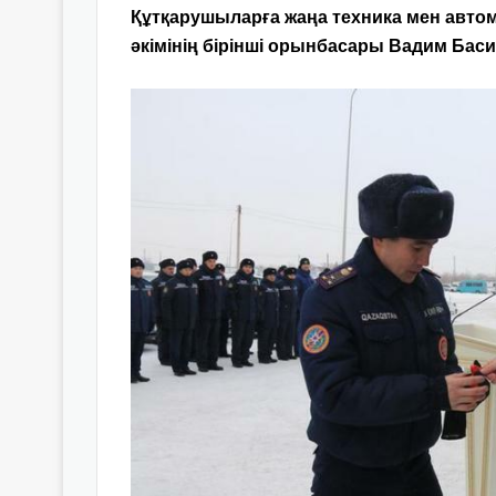
Құтқарушыларға жаңа техника мен авто
әкімінің бірінші орынбасары Вадим Басин