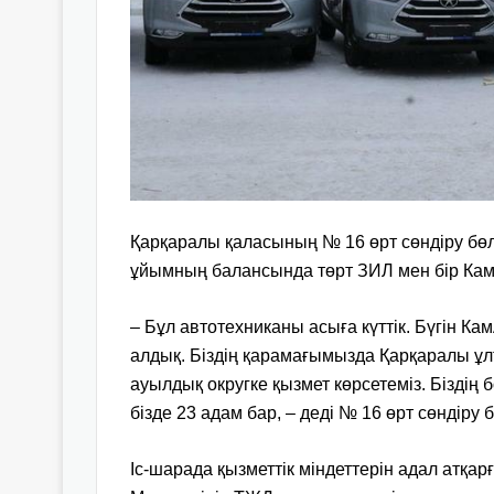
Қарқаралы қаласының № 16 өрт сөндіру бөлі
ұйымның балансында төрт ЗИЛ мен бір Кам
– Бұл автотехниканы асыға күттік. Бүгін К
алдық. Біздің қарамағымызда Қарқаралы ұл
ауылдық округке қызмет көрсетеміз. Біздің
бізде 23 адам бар, – деді № 16 өрт сөндіру
Іс-шарада қызметтік міндеттерін адал атқа