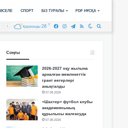
ӘСЕЛЕ
СПОРТ
БІЗ ТУРАЛЫ
PDF НҰСҚА
℃
28
Facebook
Instagram
Telegram
RSS
Switch
Іздеу
Қарағанды
skin
Соңғы
2026-2027 оқу жылына
арналған мемлекеттік
грант иегерлері
анықталды
07.08.2026
«Шахтер» футбол клубы
академиясының
құрылысы жалғасуда
07.08.2026