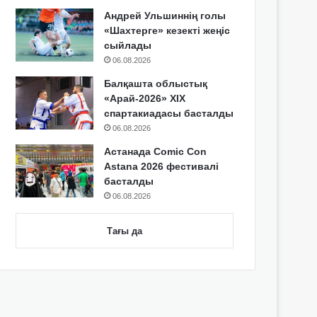
Андрей Ульшиннің голы
«Шахтерге» кезекті жеңіс
сыйлады
06.08.2026
Балқашта облыстық
«Арай-2026» XIX
спартакиадасы басталды
06.08.2026
Астанада Comic Con
Astana 2026 фестивалі
басталды
06.08.2026
Тағы да