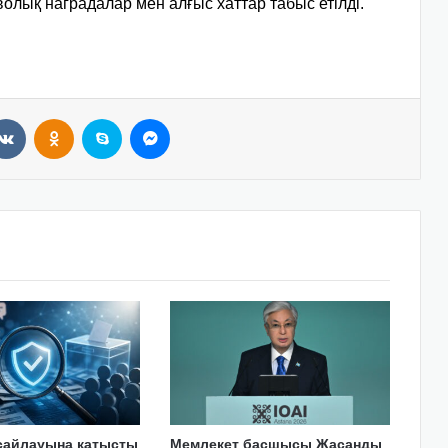
олық наградалар мен алғыс хаттар табыс етілді.
VKontakte
Odnoklassniki
Skype
Messenger
сайлауына қатысты
Мемлекет басшысы Жасанды