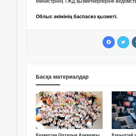
Министрінің ТЖД қызметкерлеріне ведомств
Облыс әкімінің баспасөз қызметі.
Facebook
Twitter
Басқа материалдар
Қазақстан Орталық Азиядағы
Құрылтай 