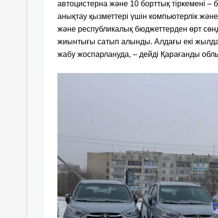
автоцистерна және 10 борттық тіркемені – 
анықтау қызметтері үшін компьютерлік жә
және республикалық бюджеттерден өрт сөнд
жиынтығы сатып алынды. Алдағы екі жылда 
жабу жоспарлануда, – дейді Қарағанды об