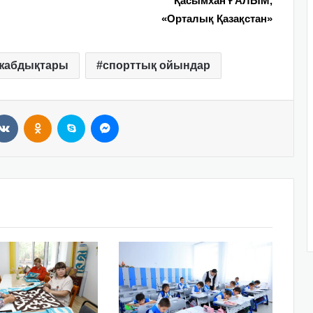
Қасымхан ҒАЛЫМ,
«Орталық Қазақстан»
 жабдықтары
спорттық ойындар
VKontakte
Odnoklassniki
Skype
Messenger