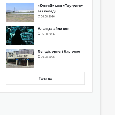
«Күнгей» мен «Таугүлге»
газ келеді
06.08.2026
Алаяқта айла көп
06.08.2026
Өзіндік өрнегі бар өлке
06.08.2026
Тағы да