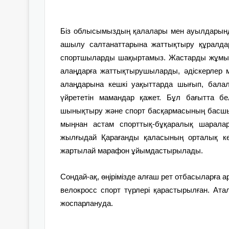
Біз облысымыздың қалалары мен ауылдарын
ашылу салтанаттарына жаттықтыру құралдары
спортшыларды шақыртамыз. Жастарды жұмылд
алаңдарға жаттықтырушыларды, әдіскерлер 
алаңдарына кешкі уақыттарда шығып, бала
үйрететін мамандар қажет. Бұл бағытта б
шынықтыру және спорт басқармасының басшыс
мыңнан астам спорттық-бұқаралық шаралар
жылғыдай Қарағанды қаласының орталық кө
жартылай марафон ұйымдастырылады.
Сондай-ақ, өңірімізде алғаш рет отбасыларға 
велокросс спорт түрлері қарастырылған. А
жоспарлануда.