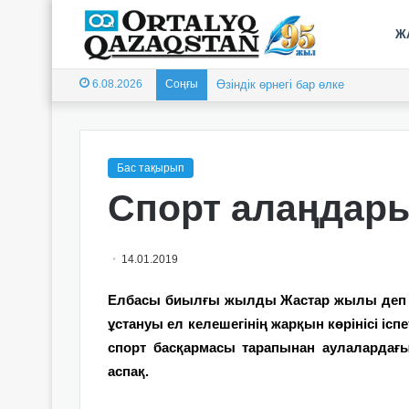
Ж
6.08.2026
Соңғы
Өзіндік өрнегі бар өлке
Бас тақырып
Спорт алаңдары 
14.01.2019
Елбасы биылғы жылды Жастар жылы деп ж
ұстануы ел келешегінің жарқын көрінісі і
спорт басқармасы тарапынан аулалардағ
аспақ.