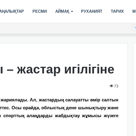
АҢАЛЫҚТАР
РЕСМИ
АЙМАҚ
РУХАНИЯТ
ТАРИХ
М
– жастар игілігіне
73
ариялады. Ал, жастардың салауатты өмір салтын
спеттес. Осы орайда, облыстық дене шынықтыру және
ы спорттық алаңдарды жабдықтау жұмысы жүзеге