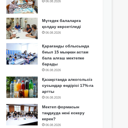
06.08.2026
Мүгедек балаларға
қолдау көрсетіледі
06.08.2026
Қарағанды облысында
биыл 15 мыңнан астам
бала алғаш мектепке
барады
06.08.2026
Қазақстанда алкогольсіз
сусындар өндірісі 17%-ға
артты
06.08.2026
Мектеп формасын
таңдауда нені ескеру
керек?
06.08.2026