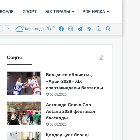
ӘСЕЛЕ
СПОРТ
БІЗ ТУРАЛЫ
PDF НҰСҚА
℃
26
Facebook
Instagram
Telegram
RSS
Switch
Іздеу
Қарағанды
skin
Соңғы
Балқашта облыстық
«Арай-2026» XIX
спартакиадасы басталды
06.08.2026
Астанада Comic Con
Astana 2026 фестивалі
басталды
06.08.2026
Қолдау қуат береді