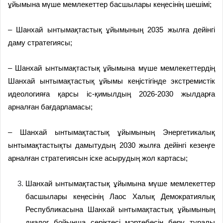
ұйымына мүше мемлекеттер басшылары кеңесінің шешімі;
– Шанхай ынтымақтастық ұйымының 2035 жылға дейінгі
даму стратегиясы;
– Шанхай ынтымақтастық ұйымына мүше мемлекеттердің
Шанхай ынтымақтастық ұйымы кеңістігінде экстремистік
идеологияға қарсы іс-қимылдың 2026-2030 жылдарға
арналған бағдарламасы;
– Шанхай ынтымақтастық ұйымының Энергетикалық
ынтымақтастықты дамытудың 2030 жылға дейінгі кезеңге
арналған стратегиясын іске асырудың жол картасы;
Шанхай ынтымақтастық ұйымына мүше мемлекеттер
басшылары кеңесінің Лаос Халық Демократиялық
Республикасына Шанхай ынтымақтастық ұйымының
диалог бойынша серіктесі мәртебесін беру туралы