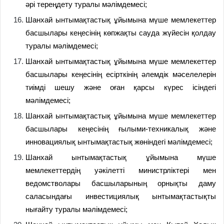
әрі тереңдету туралы мәлімдемесі;
Шанхай ынтымақтастық ұйымына мүше мемлекеттер
басшылары кеңесінің көпжақты сауда жүйесін қолдау
туралы мәлімдемесі;
Шанхай ынтымақтастық ұйымына мүше мемлекеттер
басшылары кеңесінің есірткінің әлемдік мәселелерін
тиімді шешу және оған қарсы күрес ісіндегі
мәлімдемесі;
Шанхай ынтымақтастық ұйымына мүше мемлекеттер
басшылары кеңесінің ғылыми-техникалық және
инновациялық ынтымақтастық жөніндегі мәлімдемесі;
Шанхай ынтымақтастық ұйымына мүше
мемлекеттердің уәкілетті министрліктері мен
ведомстволары басшыларының орнықты даму
саласындағы инвестициялық ынтымақтастықты
нығайту туралы мәлімдемесі;