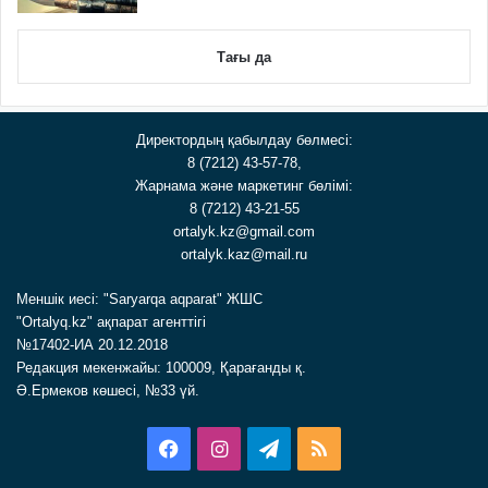
Тағы да
Директордың қабылдау бөлмесі:
8 (7212) 43-57-78,
Жарнама және маркетинг бөлімі:
8 (7212) 43-21-55
ortalyk.kz@gmail.com
ortalyk.kaz@mail.ru
Меншік иесі: "Saryarqa aqparat" ЖШС
"Ortalyq.kz" ақпарат агенттігі
№17402-ИА 20.12.2018
Редакция мекенжайы: 100009, Қарағанды қ.
Ә.Ермеков көшесі, №33 үй.
Facebook
Instagram
Telegram
RSS