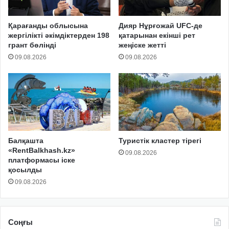
Қарағанды облысына
Дияр Нұрғожай UFC-де
жергілікті әкімдіктерден 198
қатарынан екінші рет
грант бөлінді
жеңіске жетті
09.08.2026
09.08.2026
Балқашта
Туристік кластер тірегі
«RentBalkhash.kz»
09.08.2026
платформасы іске
қосылды
09.08.2026
Соңғы