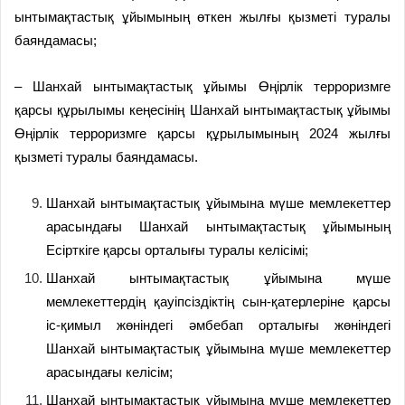
ынтымақтастық ұйымының өткен жылғы қызметі туралы
баяндамасы;
– Шанхай ынтымақтастық ұйымы Өңірлік терроризмге
қарсы құрылымы кеңесінің Шанхай ынтымақтастық ұйымы
Өңірлік терроризмге қарсы құрылымының 2024 жылғы
қызметі туралы баяндамасы.
Шанхай ынтымақтастық ұйымына мүше мемлекеттер
арасындағы Шанхай ынтымақтастық ұйымының
Есірткіге қарсы орталығы туралы келісімі;
Шанхай ынтымақтастық ұйымына мүше
мемлекеттердің қауіпсіздіктің сын-қатерлеріне қарсы
іс-қимыл жөніндегі әмбебап орталығы жөніндегі
Шанхай ынтымақтастық ұйымына мүше мемлекеттер
арасындағы келісім;
Шанхай ынтымақтастық ұйымына мүше мемлекеттер