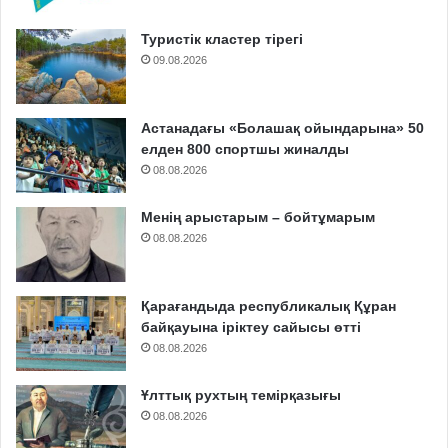
Туристік кластер тірегі
09.08.2026
Астанадағы «Болашақ ойындарына» 50
елден 800 спортшы жиналды
08.08.2026
Менің арыстарым – бойтұмарым
08.08.2026
Қарағандыда республикалық Құран
байқауына іріктеу сайысы өтті
08.08.2026
Ұлттық рухтың темірқазығы
08.08.2026