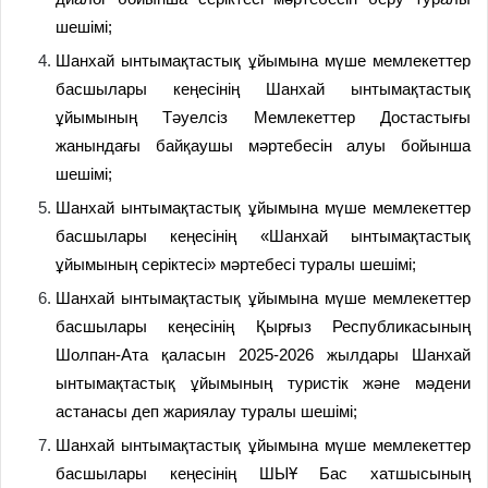
шешімі;
Шанхай ынтымақтастық ұйымына мүше мемлекеттер
басшылары кеңесінің Шанхай ынтымақтастық
ұйымының Тәуелсіз Мемлекеттер Достастығы
жанындағы байқаушы мәртебесін алуы бойынша
шешімі;
Шанхай ынтымақтастық ұйымына мүше мемлекеттер
басшылары кеңесінің «Шанхай ынтымақтастық
ұйымының серіктесі» мәртебесі туралы шешімі;
Шанхай ынтымақтастық ұйымына мүше мемлекеттер
басшылары кеңесінің Қырғыз Республикасының
Шолпан-Ата қаласын 2025-2026 жылдары Шанхай
ынтымақтастық ұйымының туристік және мәдени
астанасы деп жариялау туралы шешімі;
Шанхай ынтымақтастық ұйымына мүше мемлекеттер
басшылары кеңесінің ШЫҰ Бас хатшысының