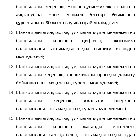
басшылары кеңесінің Екінші дүниежүзілік соғыстың
аяқталуына және Біріккен Ұлттар Ұйымының
құрылғанына 80 жыл толуына орай мәлімдемесі;
Шанхай ынтымақтастық ұйымына мүше мемлекеттер
басшылары кеңесінің цифрлық экономика
саласындағы ынтымақтастықты нығайту жөніндегі
мәлімдемесі;
Шанхай ынтымақтастық ұйымына мүше мемлекеттер
басшылары кеңесінің энергетиканы орнықты дамыту
бойынша ынтымақтастық туралы мәлімдемесі;
Шанхай ынтымақтастық ұйымына мүше мемлекеттер
басшылары кеңесінің «жасыл» өнеркәсіп
саласындағы ынтымақтастық туралы мәлімдемесі;
Шанхай ынтымақтастық ұйымына мүше мемлекеттер
басшылары кеңесінің жасанды интеллект
саласындағы халықаралық ынтымақтастықты одан