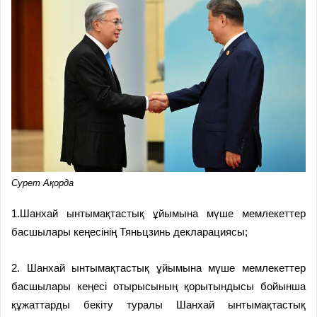
Сурет Ақорда
1.Шанхай ынтымақтастық ұйымына мүше мемлекеттер
басшылары кеңесінің Тяньцзинь декларациясы;
2. Шанхай ынтымақтастық ұйымына мүше мемлекеттер
басшылары кеңесі отырысының қорытындысы бойынша
құжаттарды бекіту туралы Шанхай ынтымақтастық