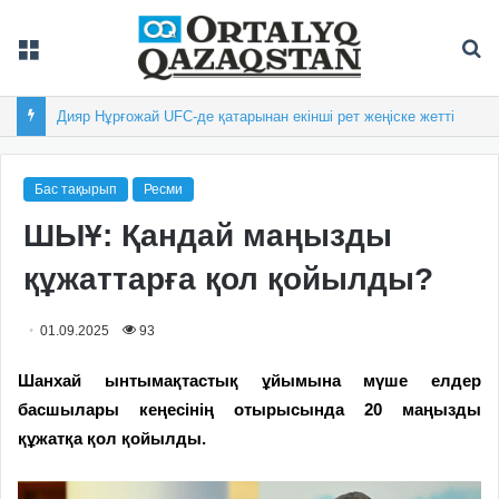
Мәзір
Із
Дияр Нұрғожай UFC-де қатарынан екінші рет жеңіске жетті
Бас тақырып
Ресми
ШЫҰ: Қандай маңызды
құжаттарға қол қойылды?
01.09.2025
93
Шанхай ынтымақтастық ұйымына мүше елдер
басшылары кеңесінің отырысында 20 маңызды
құжатқа қол қойылды.