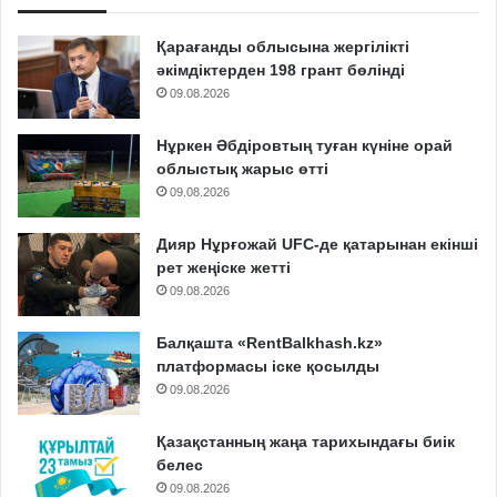
Қарағанды облысына жергілікті
әкімдіктерден 198 грант бөлінді
09.08.2026
Нұркен Әбдіровтың туған күніне орай
облыстық жарыс өтті
09.08.2026
Дияр Нұрғожай UFC-де қатарынан екінші
рет жеңіске жетті
09.08.2026
Балқашта «RentBalkhash.kz»
платформасы іске қосылды
09.08.2026
Қазақстанның жаңа тарихындағы биік
белес
09.08.2026