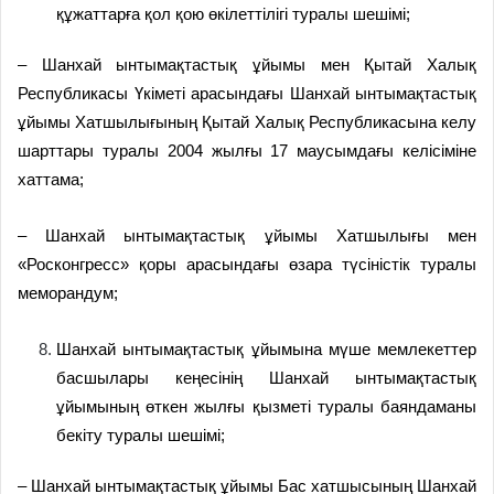
құжаттарға қол қою өкілеттілігі туралы шешімі;
– Шанхай ынтымақтастық ұйымы мен Қытай Халық
Республикасы Үкіметі арасындағы Шанхай ынтымақтастық
ұйымы Хатшылығының Қытай Халық Республикасына келу
шарттары туралы 2004 жылғы 17 маусымдағы келісіміне
хаттама;
– Шанхай ынтымақтастық ұйымы Хатшылығы мен
«Росконгресс» қоры арасындағы өзара түсіністік туралы
меморандум;
Шанхай ынтымақтастық ұйымына мүше мемлекеттер
басшылары кеңесінің Шанхай ынтымақтастық
ұйымының өткен жылғы қызметі туралы баяндаманы
бекіту туралы шешімі;
– Шанхай ынтымақтастық ұйымы Бас хатшысының Шанхай