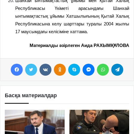
Шанхай ынтымақтастық ұйымы мен Қытай Халық
Республикасы Үкіметі арасындағы Шанхай
ынтымақтастық ұйымы Хатшылығының Қытай Халық
Республикасына келу шарттары туралы 2004 жылғы
17 маусымдағы келісіміне хаттама.
Материалды әзірлеген Аида РАХЫМҚҰЛОВА
Facebook
Twitter
VKontakte
Odnoklassniki
Skype
Messenger
WhatsApp
Telegram
Басқа материалдар