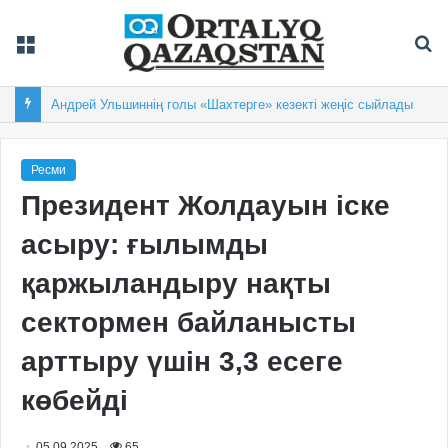
Мәзір
Із
Андрей Ульшиннің голы «Шахтерге» кезекті жеңіс сыйлады
Ресми
Президент Жолдауын іске
асыру: ғылымды
қаржыландыру нақты
сектормен байланысты
арттыру үшін 3,3 есеге
көбейді
05.09.2025
65