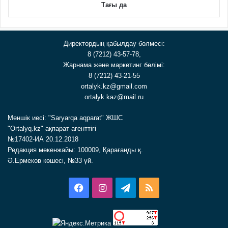
Тағы да
Директордың қабылдау бөлмесі:
8 (7212) 43-57-78,
Жарнама және маркетинг бөлімі:
8 (7212) 43-21-55
ortalyk.kz@gmail.com
ortalyk.kaz@mail.ru
Меншік иесі: "Saryarqa aqparat" ЖШС
"Ortalyq.kz" ақпарат агенттігі
№17402-ИА 20.12.2018
Редакция мекенжайы: 100009, Қарағанды қ.
Ә.Ермеков көшесі, №33 үй.
Facebook
Instagram
Telegram
RSS