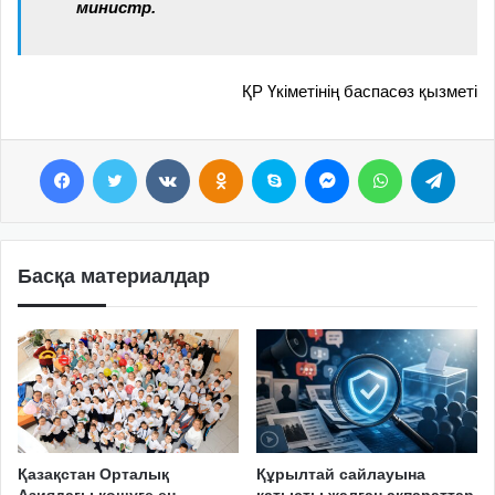
министр.
ҚР Үкіметінің баспасөз қызметі
Facebook
Twitter
VKontakte
Odnoklassniki
Skype
Messenger
WhatsApp
Telegram
Басқа материалдар
Қазақстан Орталық
Құрылтай сайлауына