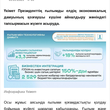
Үкімет Президенттің ғылымды елдің экономикалық
дамуының қозғаушы күшіне айналдыру жөніндегі
тапсырмасын жүзеге асыруда.
Инфографика Үкімет
Осы жұмыс аясында ғылыми қоғамдастықты қолдау
бойынша жүйелі шаралар қабылданды. Ғылым және