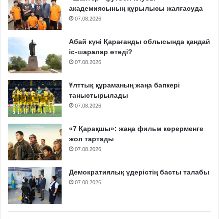
академиясының құрылысы жалғасуда
07.08.2026
Абай күні Қарағанды облысында қандай
іс-шаралар өтеді?
07.08.2026
Ұлттық құраманың жаңа бапкері
таныстырылады
07.08.2026
«7 Қарақшы»: жаңа фильм көрерменге
жол тартады
07.08.2026
Демократиялық үдерістің басты талабы
07.08.2026