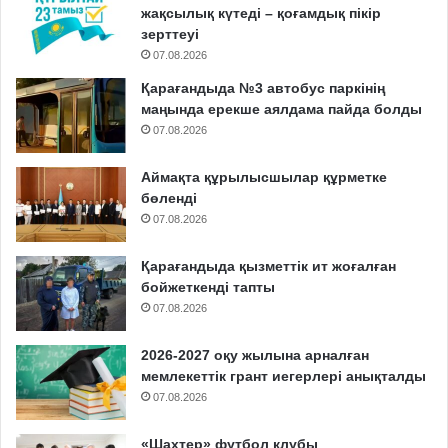
жақсылық күтеді – қоғамдық пікір
зерттеуі
07.08.2026
Қарағандыда №3 автобус паркінің
маңында ерекше аялдама пайда болды
07.08.2026
Аймақта құрылысшылар құрметке
бөленді
07.08.2026
Қарағандыда қызметтік ит жоғалған
бойжеткенді тапты
07.08.2026
2026-2027 оқу жылына арналған
мемлекеттік грант иегерлері анықталды
07.08.2026
«Шахтер» футбол клубы