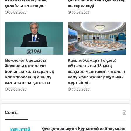
Азиядағы көшуге ең
қатысты жалған ақпараттар
қолайлы ел атанды
әшкереленді
05.08.2026
05.08.2026
Мемлекет басшысы
Қасым-Жомарт Тоқаев:
Жасанды интеллект
«Өткен жылы 13 мың
бойынша халықаралық
шақырым автокөлік жолын
олимпиаданың ашылу
салу және жөндеу жұмысы
салтанатына қатысты
жүргізілді»
03.08.2026
03.08.2026
Соңғы
Қазақстандықтар Құрылтай сайлауынан