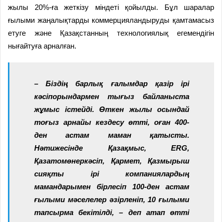
жылы 20%-ға жеткізу міндеті қойылды. Бұл шаралар
ғылыми жаңалықтарды коммерцияландыруды қамтамасыз
етуге және Қазақстанның технологиялық егемендігін
нығайтуға арналған.
– Біздің барлық ғалымдар қазір ірі
кәсіпорындармен тығыз байланыста
жұмыс істейді. Өткен жылы осындай
тоғыз арнайы кездесу өтті, оған 400-
ден астам маман қатысты.
Нәтижесінде Қазақмыс, ERG,
Қазатомөнеркәсіп, Қармет, Қазмырыш
сияқты ірі компаниялардың
мамандарымен бірлесіп 100-ден астам
ғылыми мәселелер әзірленіп, 10 ғылыми
тапсырма бекітілді, –
деп атап өтті