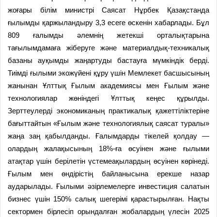
жоғары білім министрі Саясат Нұрбек Қазақстанда
ғылымды қаржыландыру 3,3 есеге өскенін хабарлады. Бұл
809 ғалымды әлемнің жетекші орталықтарына
тағылымдамаға жіберуге және материалдық-техникалық
базаны ауқымды жаңартуды бастауға мүмкіндік берді.
Тиімді ғылыми экожүйені құру үшін Мемлекет басшысының
жанынан Ұлттық Ғылым академиясы мен Ғылым және
технологиялар жөніндегі Ұлттық кеңес құрылды.
Зерттеулерді экономиканың практикалық қажеттіліктеріне
бағыттайтын «Ғылым және технологиялық саясат туралы»
жаңа заң қабылданды. Ғалымдарды тікелей қолдау —
олардың жалақысының 18%-ға өсуінен және ғылыми
атақтар үшін берілетін үстемеақылардың өсуінен көрінеді.
Ғылым мен өндірістің байланысына ерекше назар
аударылады. Ғылыми әзірлемелерге инвестиция салатын
бизнес үшін 150% салық шегерімі қарастырылған. Нақты
сектормен бірлесіп орындалған жобалардың үлесін 2025