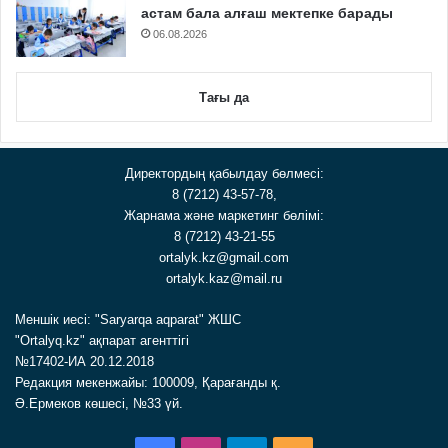
астам бала алғаш мектепке барады
06.08.2026
Тағы да
Директордың қабылдау бөлмесі:
8 (7212) 43-57-78,
Жарнама және маркетинг бөлімі:
8 (7212) 43-21-55
ortalyk.kz@gmail.com
ortalyk.kaz@mail.ru
Меншік иесі: "Saryarqa aqparat" ЖШС
"Ortalyq.kz" ақпарат агенттігі
№17402-ИА 20.12.2018
Редакция мекенжайы: 100009, Қарағанды қ.
Ә.Ермеков көшесі, №33 үй.