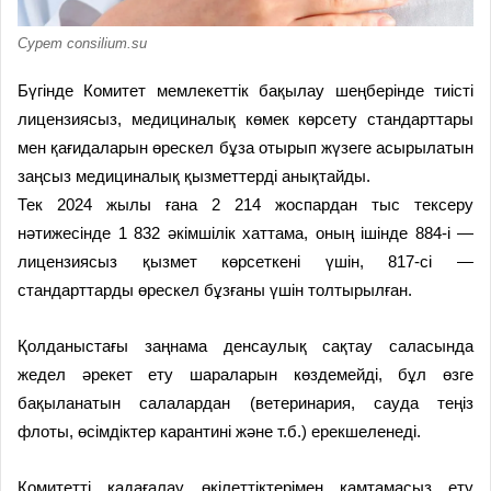
Сурет consilium.su
Бүгінде Комитет мемлекеттік бақылау шеңберінде тиісті
лицензиясыз, медициналық көмек көрсету стандарттары
мен қағидаларын өрескел бұза отырып жүзеге асырылатын
заңсыз медициналық қызметтерді анықтайды.
Тек 2024 жылы ғана 2 214 жоспардан тыс тексеру
нәтижесінде 1 832 әкімшілік хаттама, оның ішінде 884-і —
лицензиясыз қызмет көрсеткені үшін, 817-сі —
стандарттарды өрескел бұзғаны үшін толтырылған.
Қолданыстағы заңнама денсаулық сақтау саласында
жедел әрекет ету шараларын көздемейді, бұл өзге
бақыланатын салалардан (ветеринария, сауда теңіз
флоты, өсімдіктер карантині және т.б.) ерекшеленеді.
Комитетті қадағалау өкілеттіктерімен қамтамасыз ету