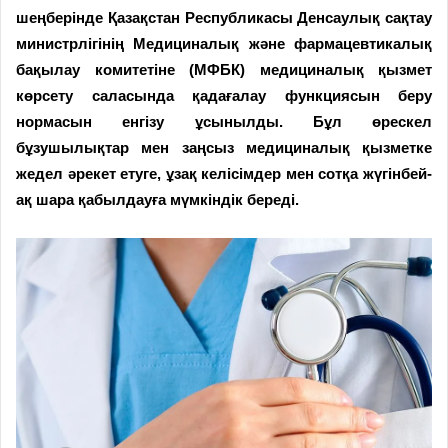
шеңберінде Қазақстан Республикасы Денсаулық сақтау
министрлігінің Медициналық және фармацевтикалық
бақылау комитетіне (МФБК) медициналық қызмет
көрсету саласында қадағалау функциясын беру
нормасын енгізу ұсынылды. Бұл өрескел
бұзушылықтар мен заңсыз медициналық қызметке
жедел әрекет етуге, ұзақ келісімдер мен сотқа жүгінбей-
ақ шара қабылдауға мүмкіндік береді.