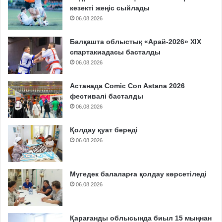
кезекті жеңіс сыйлады
06.08.2026
Балқашта облыстық «Арай-2026» XIX
спартакиадасы басталды
06.08.2026
Астанада Comic Con Astana 2026
фестивалі басталды
06.08.2026
Қолдау қуат береді
06.08.2026
Мүгедек балаларға қолдау көрсетіледі
06.08.2026
Қарағанды облысында биыл 15 мыңнан