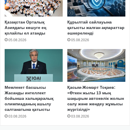
Қазақстан Орталық
Құрылтай сайлауына
Азиядағы көшуге ең
қатысты жалған ақпараттар
қолайлы ел атанды
әшкереленді
05.08.2026
05.08.2026
Мемлекет басшысы
Қасым-Жомарт Тоқаев:
Жасанды интеллект
«Өткен жылы 13 мың
бойынша халықаралық
шақырым автокөлік жолын
олимпиаданың ашылу
салу және жөндеу жұмысы
салтанатына қатысты
жүргізілді»
03.08.2026
03.08.2026