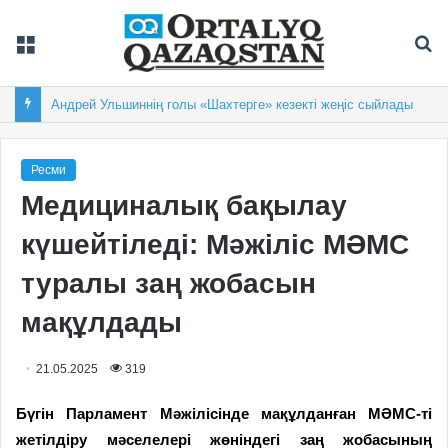
Мәзір
Із
Андрей Ульшиннің голы «Шахтерге» кезекті жеңіс сыйлады
Ресми
Медициналық бақылау
күшейтіледі: Мәжіліс МӘМС
туралы заң жобасын
мақұлдады
21.05.2025
319
Бүгін Парламент Мәжілісінде мақұлданған МӘМС-ті
жетілдіру мәселелері жөніндегі заң жобасының