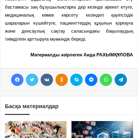
бастамасы заң бұзушылықтарға дер кезінде әрекет етуге,
медициналық көмек көрсету кезіндегі қауіпсіздік
шараларын күшейтуге, пациенттердің құқығын қорғауға
және денсаулық сақтау саласындағы бақылаудың
тиімділігін арттыруға мүмкіндік береді.
Материалды әзірлеген Аида РАХЫМҚҰЛОВА
Facebook
Twitter
VKontakte
Odnoklassniki
Skype
Messenger
WhatsApp
Telegram
Басқа материалдар