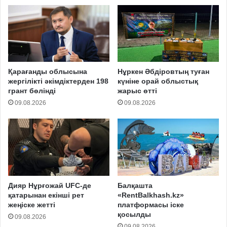
Қарағанды облысына
Нұркен Әбдіровтың туған
жергілікті әкімдіктерден 198
күніне орай облыстық
грант бөлінді
жарыс өтті
09.08.2026
09.08.2026
Дияр Нұрғожай UFC-де
Балқашта
қатарынан екінші рет
«RentBalkhash.kz»
жеңіске жетті
платформасы іске
қосылды
09.08.2026
09.08.2026