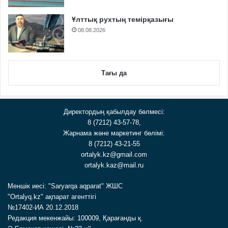
Ұлттық рухтың темірқазығы
08.08.2026
Тағы да
Директордың қабылдау бөлмесі:
8 (7212) 43-57-78,
Жарнама және маркетинг бөлімі:
8 (7212) 43-21-55
ortalyk.kz@gmail.com
ortalyk.kaz@mail.ru
Меншік иесі: "Saryarqa aqparat" ЖШС
"Ortalyq.kz" ақпарат агенттігі
№17402-ИА 20.12.2018
Редакция мекенжайы: 100009, Қарағанды қ.