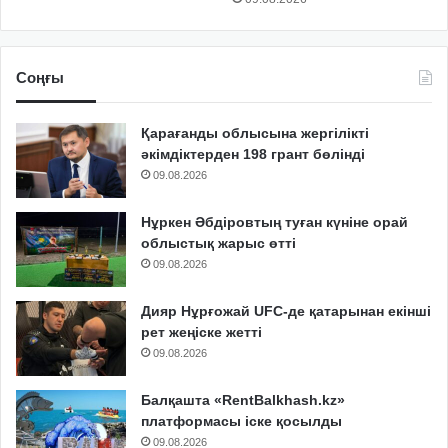
Соңғы
Қарағанды облысына жергілікті
әкімдіктерден 198 грант бөлінді
09.08.2026
Нұркен Әбдіровтың туған күніне орай
облыстық жарыс өтті
09.08.2026
Дияр Нұрғожай UFC-де қатарынан екінші
рет жеңіске жетті
09.08.2026
Балқашта «RentBalkhash.kz»
платформасы іске қосылды
09.08.2026