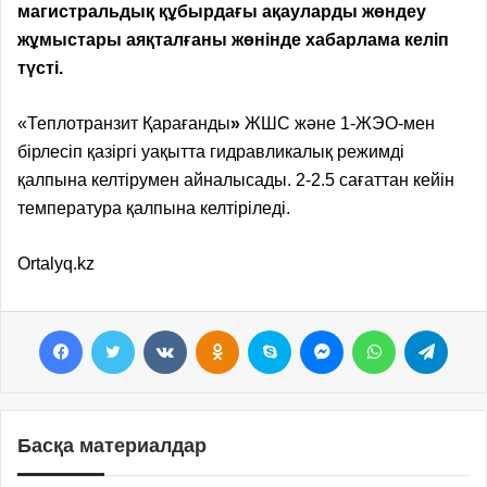
магистральдық құбырдағы ақауларды жөндеу
жұмыстары аяқталғаны жөнінде хабарлама келіп
түсті.
«Теплотранзит Қарағанды
»
ЖШС және 1-ЖЭО-мен
бірлесіп қазіргі уақытта гидравликалық режимді
қалпына келтірумен айналысады. 2-2.5 сағаттан кейін
температура қалпына келтіріледі.
Оrtalyq.kz
Facebook
Twitter
VKontakte
Odnoklassniki
Skype
Messenger
WhatsApp
Telegram
Басқа материалдар