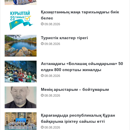
Қазақстанның жаңа тарихындағы биік
белес
09.08.2026
Туристік кластер тірегі
09.08.2026
Астанадағы «Болашақ ойындарына» 50
елден 800 спортшы жиналды
08.08.2026
Менің арыстарым – бойтұмарым
08.08.2026
Қарағандыда республикалық Құран
байқауына іріктеу сайысы өтті
08.08.2026