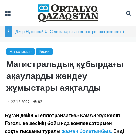
Мәзір
Із
Дияр Нұрғожай UFC-де қатарынан екінші рет жеңіске жетті
Жаңалықтар
Ресми
Магистральдық құбырдағы
ақауларды жөндеу
жұмыстары аяқталды
22.12.2022
83
Бұған дейін «Теплотранзитке» КамАЗ жүк көлігі
Гоголь көшесінің бойында компенсатормен
соқтығысқаны туралы
жазған болатынбыз.
Енді