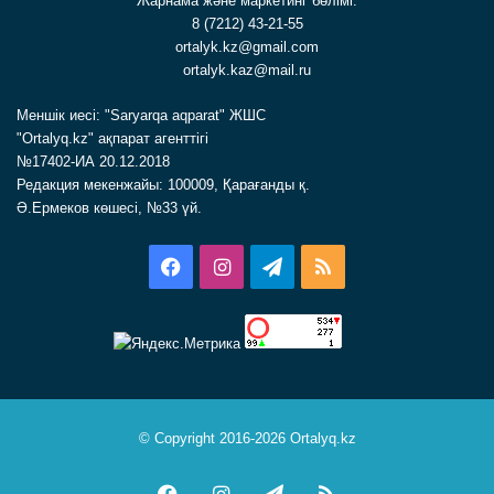
Жарнама және маркетинг бөлімі:
8 (7212) 43-21-55
ortalyk.kz@gmail.com
ortalyk.kaz@mail.ru
Меншік иесі: "Saryarqa aqparat" ЖШС
"Ortalyq.kz" ақпарат агенттігі
№17402-ИА 20.12.2018
Редакция мекенжайы: 100009, Қарағанды қ.
Ә.Ермеков көшесі, №33 үй.
Facebook
Instagram
Telegram
RSS
© Copyright 2016-2026 Ortalyq.kz