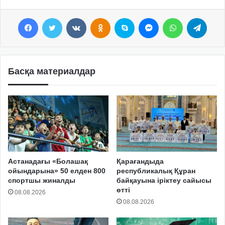
Facebook
Twitter
VKontakte
Odnoklassniki
Skype
Messenger
WhatsApp
Telegram
Басқа материалдар
Астанадағы «Болашақ
Қарағандыда
ойындарына» 50 елден 800
республикалық Құран
спортшы жиналды
байқауына іріктеу сайысы
өтті
08.08.2026
08.08.2026