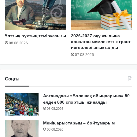
Ұлттық рухтың темірқазығы
2026-2027 оқу жылына
арналған мемлекеттік грант
08.08.2026
иегерлері анықталды
07.08.2026
Соңғы
Астанадағы «Болашақ ойындарына» 50
елден 800 спортшы жиналды
08.08.2026
Менің арыстарым – бойтұмарым
08.08.2026