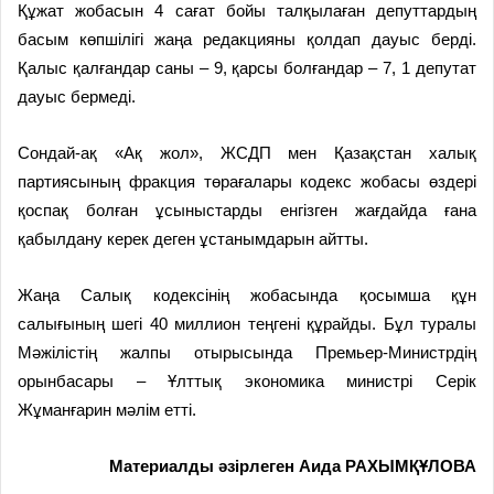
Құжат жобасын 4 сағат бойы талқылаған депуттардың
басым көпшілігі жаңа редакцияны қолдап дауыс берді.
Қалыс қалғандар саны – 9, қарсы болғандар – 7, 1 депутат
дауыс бермеді.
Сондай-ақ «Ақ жол», ЖСДП мен Қазақстан халық
партиясының фракция төрағалары кодекс жобасы өздері
қоспақ болған ұсыныстарды енгізген жағдайда ғана
қабылдану керек деген ұстанымдарын айтты.
Жаңа Салық кодексінің жобасында қосымша құн
салығының шегі 40 миллион теңгені құрайды. Бұл туралы
Мәжілістің жалпы отырысында Премьер-Министрдің
орынбасары – Ұлттық экономика министрі Серік
Жұманғарин мәлім етті.
Материалды әзірлеген Аида РАХЫМҚҰЛОВА