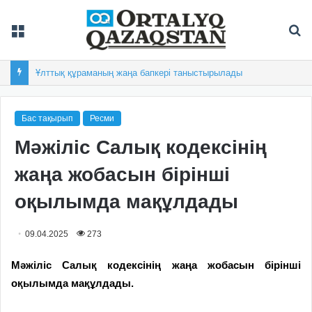
Мәзір
Із
Ұлттық құраманың жаңа бапкері таныстырылады
Бас тақырып
Ресми
Мәжіліс Салық кодексінің
жаңа жобасын бірінші
оқылымда мақұлдады
09.04.2025
273
Мәжіліс Салық кодексінің жаңа жобасын бірінші
оқылымда мақұлдады.