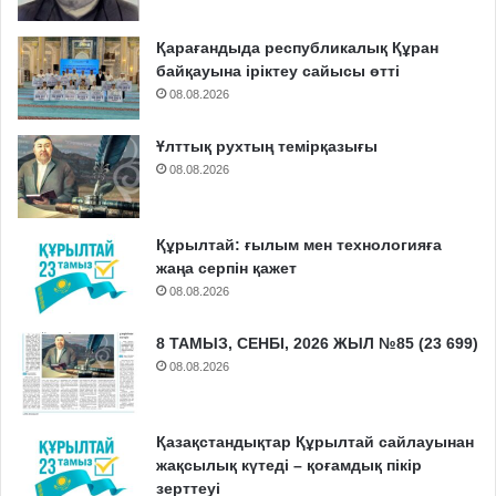
Қарағандыда республикалық Құран
байқауына іріктеу сайысы өтті
08.08.2026
Ұлттық рухтың темірқазығы
08.08.2026
Құрылтай: ғылым мен технологияға
жаңа серпін қажет
08.08.2026
8 ТАМЫЗ, СЕНБІ, 2026 ЖЫЛ №85 (23 699)
08.08.2026
Қазақстандықтар Құрылтай сайлауынан
жақсылық күтеді – қоғамдық пікір
зерттеуі