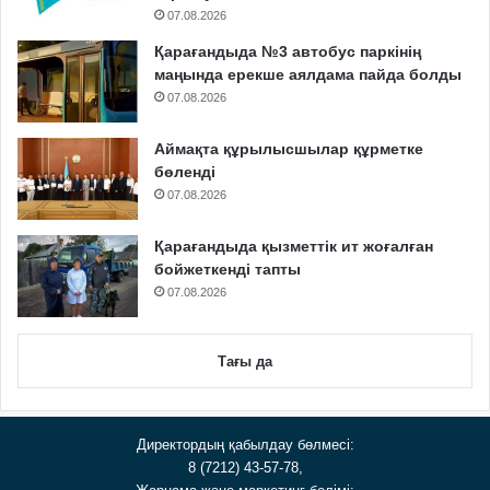
07.08.2026
Қарағандыда №3 автобус паркінің
маңында ерекше аялдама пайда болды
07.08.2026
Аймақта құрылысшылар құрметке
бөленді
07.08.2026
Қарағандыда қызметтік ит жоғалған
бойжеткенді тапты
07.08.2026
Тағы да
Директордың қабылдау бөлмесі:
8 (7212) 43-57-78,