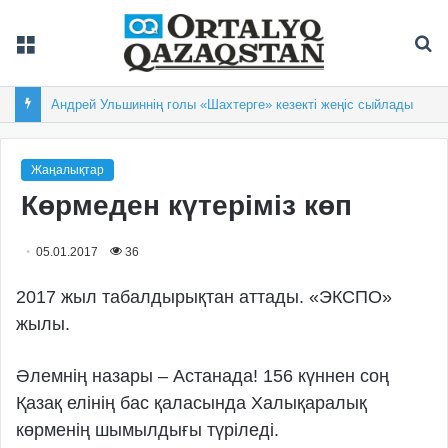
Мәзір
Із
Андрей Ульшиннің голы «Шахтерге» кезекті жеңіс сыйлады
Жаңалықтар
Көрмеден күтеріміз көп
05.01.2017
36
2017 жыл табалдырықтан аттады. «ЭКСПО»
жылы.
Әлемнің назары – Астанада! 156 күннен соң
Қазақ елінің бас қаласында Халықаралық
көрменің шымылдығы түріледі.