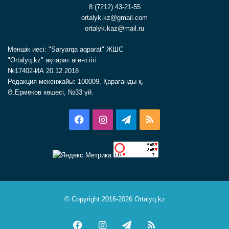
8 (7212) 43-21-55
ortalyk.kz@gmail.com
ortalyk.kaz@mail.ru
Меншік иесі: "Saryarqa aqparat" ЖШС
"Ortalyq.kz" ақпарат агенттігі
№17402-ИА 20.12.2018
Редакция мекенжайы: 100009, Қарағанды қ.
Ә.Ермеков көшесі, №33 үй.
Facebook
Instagram
Telegram
RSS
© Copyright 2016-2026 Ortalyq.kz
Facebook
Instagram
Telegram
RSS