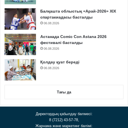
Балқашта облыстық «Арай-2026» XIX
спартакиадасы басталды
06.08.2026
Астанада Comic Con Astana 2026
фестивалі басталды
06.08.2026
Қолдау қуат береді
06.08.2026
Тағы да
Директордың қабылдау бөлмесі:
8 (7212) 43-57-78,
Жарнама және маркетинг бөлімі: