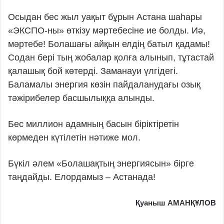
Осыдан бес жыл уақыт бұрын Астана шаһары
«ЭКСПО-ны» өткізу мәртебесіне ие болды. Иә,
мәртебе! Болашағы айқын елдің батыл қадамы!
Содан бері тың жобалар қолға алынып, тұтастай
қалашық бой көтерді. Заманауи үлгідегі.
Баламалы энергия көзін пайдаланудағы озық
тәжірибелер басшылыққа алынды.
Бес миллион адамның басын біріктіретін
көрмеден күтілетін нә­ти­же мол.
Бүкіл әлем «Болашақтың энергиясын» бірге
таңдайды. Елордамыз – Астанада!
Қуаныш АМАНҚҰЛОВ