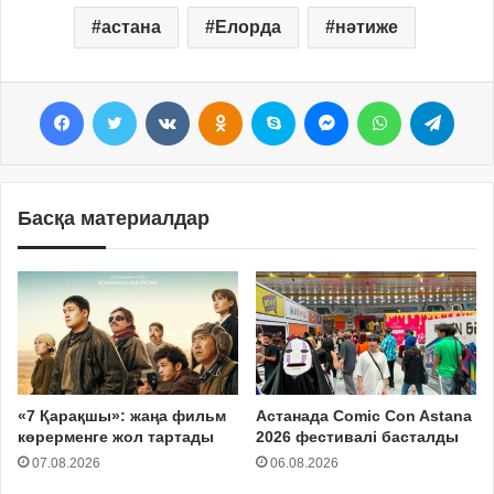
астана
Елорда
нәтиже
Facebook
Twitter
VKontakte
Odnoklassniki
Skype
Messenger
WhatsApp
Telegram
Басқа материалдар
«7 Қарақшы»: жаңа фильм
Астанада Comic Con Astana
көрерменге жол тартады
2026 фестивалі басталды
07.08.2026
06.08.2026