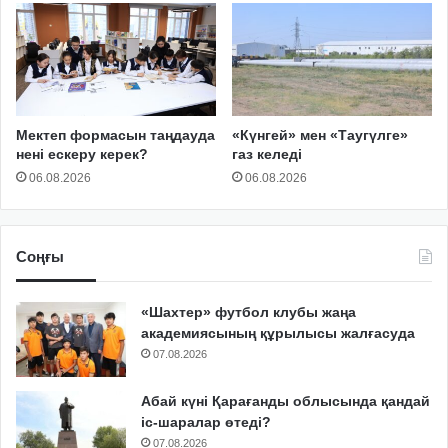
Мектеп формасын таңдауда
«Күнгей» мен «Таугүлге»
нені ескеру керек?
газ келеді
06.08.2026
06.08.2026
Соңғы
«Шахтер» футбол клубы жаңа
академиясының құрылысы жалғасуда
07.08.2026
Абай күні Қарағанды облысында қандай
іс-шаралар өтеді?
07.08.2026