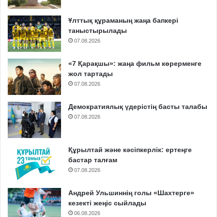
Ұлттық құраманың жаңа бапкері
таныстырылады
07.08.2026
«7 Қарақшы»: жаңа фильм көрерменге
жол тартады
07.08.2026
Демократиялық үдерістің басты талабы
07.08.2026
Құрылтай және кәсіпкерлік: ертеңге
бастар талғам
07.08.2026
Андрей Ульшиннің голы «Шахтерге»
кезекті жеңіс сыйлады
06.08.2026