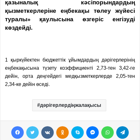
қазыналық кәсіпорындардың
қызметкерлеріне еңбекақы төлеу жүйесі
туралы» қаулысына өзгеріс енгізуді
көздейді.
1 қыркүйектен бюджеттік ұйымдардың дәрігерлерінің
еңбекақысына түзету коэффициенті 2,73-тен 3,42-ге
дейін, орта деңгейдегі медқызметкерлерде 2,05-тен
2,34-ке дейін өседі.
дәрігерлердіңжалақысы
Facebook
Twitter
VKontakte
Odnoklassniki
Skype
Messenger
WhatsApp
Telegram