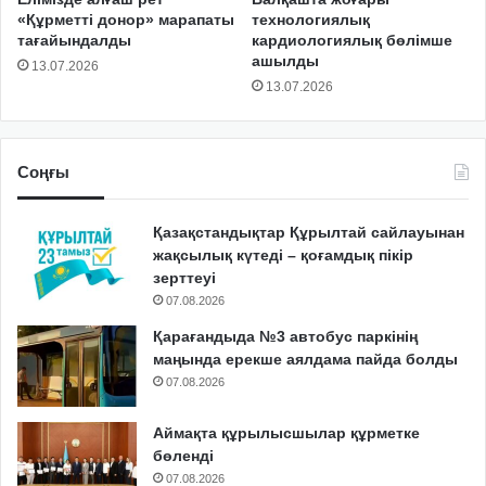
«Құрметті донор» марапаты
технологиялық
тағайындалды
кардиологиялық бөлімше
ашылды
13.07.2026
13.07.2026
Соңғы
Қазақстандықтар Құрылтай сайлауынан
жақсылық күтеді – қоғамдық пікір
зерттеуі
07.08.2026
Қарағандыда №3 автобус паркінің
маңында ерекше аялдама пайда болды
07.08.2026
Аймақта құрылысшылар құрметке
бөленді
07.08.2026