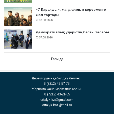
«7 Қарақшы»: жаңа фильм көрерменге
жол тартады
07.08.2026
Демократиялық үдерістің басты талабы
07.08.2026
Тағы да
Директордың қабылдау бөлмесі:
8 (7212) 43-57-78,
Жарнама және маркетинг бөлімі:
8 (7212) 43-21-55
ortalyk.kz@gmail.com
ortalyk.kaz@mail.ru