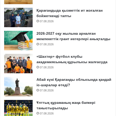
Қарағандыда қызметтік ит жоғалған
бойжеткенді тапты
07.08.2026
2026-2027 оқу жылына арналған
мемлекеттік грант иегерлері анықталды
07.08.2026
«Шахтер» футбол клубы
академиясының құрылысы жалғасуда
07.08.2026
Абай күні Қарағанды облысында қандай
іс-шаралар өтеді?
07.08.2026
Ұлттық құраманың жаңа бапкері
таныстырылады
07.08.2026