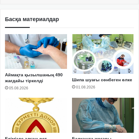
Басқа материалдар
Аймақта қызылшаның 490
Шипа шуағы сөнбеген өлке
жағдайы тіркелді
01.08.2026
05.08.2026
Елімізде алғаш рет
Балқашта жоғары