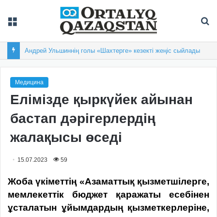
Мәзір
Із
Андрей Ульшиннің голы «Шахтерге» кезекті жеңіс сыйлады
Медицина
Елімізде қыркүйек айынан
бастап дәрігерлердің
жалақысы өседі
15.07.2023
59
Жоба үкіметтің «Азаматтық қызметшілерге,
мемлекеттік бюджет қаражаты есебінен
ұсталатын ұйымдардың қызметкерлеріне,