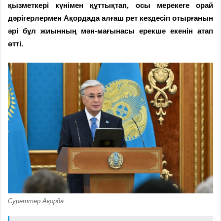
қызметкері күнімен құттықтап, осы мерекеге орай
дәрігерлермен Ақордада алғаш рет кездесіп отырғанын
әрі бұл жиынның мән-мағынасы ерекше екенін атап
өтті.
Суреттер Ақорда