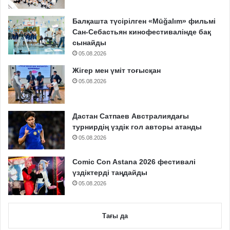
Балқашта түсірілген «Mūğalım» фильмі
Сан-Себастьян кинофестивалінде бақ
сынайды
05.08.2026
Жігер мен үміт тоғысқан
05.08.2026
Дастан Сатпаев Австралиядағы
турнирдің үздік гол авторы атанды
05.08.2026
Comic Con Astana 2026 фестивалі
үздіктерді таңдайды
05.08.2026
Тағы да