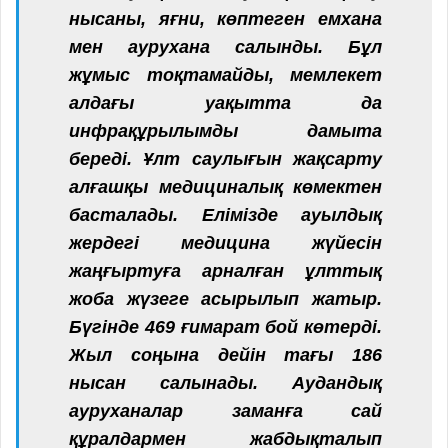
нысаны, яғни, көптеген емхана
мен аурухана салынды. Бұл
жұмыс тоқтамайды, мемлекет
алдағы уақытта да
инфрақұрылымды дамыта
береді. Ұлт саулығын жақсарту
алғашқы медициналық көмектен
басталады. Елімізде ауылдық
жердегі медицина жүйесін
жаңғыртуға арналған ұлттық
жоба жүзеге асырылып жатыр.
Бүгінде 469 ғимарат бой көтерді.
Жыл соңына дейін тағы 186
нысан салынады. Аудандық
ауруханалар заманға сай
құралдармен жабдықталып