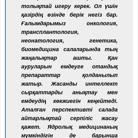
толықтай игеру керек. Ол үшін
қазірдің өзінде берік негіз бар.
Ғалымдарымыз онкология,
трансплантология,
неонатология, генетика,
биомедицина салаларында тың
жаңалықтар ашты. Қан
ауруларын емдеуге отандық
препараттар қолданылып
жатыр. Жасанды интеллект
сырқаттарды анықтау мен
емдеудің көкжиегін кеңейтеді.
Аталған перспективті салада
айтарлықтай серпіліс жасау
қажет. Ядролық медицинаның
мүмкіндігін де барынша