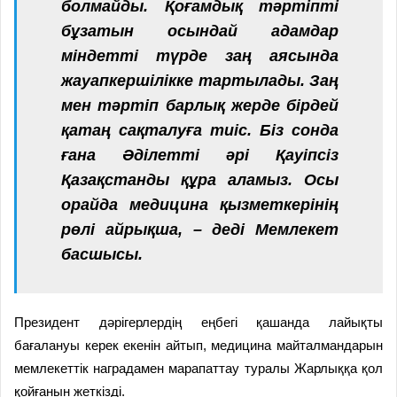
болмайды. Қоғамдық тәртіпті
бұзатын осындай адамдар
міндетті түрде заң аясында
жауапкершілікке тартылады. Заң
мен тәртіп барлық жерде бірдей
қатаң сақталуға тиіс. Біз сонда
ғана Әділетті әрі Қауіпсіз
Қазақстанды құра аламыз. Осы
орайда медицина қызметкерінің
рөлі айрықша, – деді Мемлекет
басшысы.
Президент дәрігерлердің еңбегі қашанда лайықты
бағалануы керек екенін айтып, медицина майталмандарын
мемлекеттік наградамен марапаттау туралы Жарлыққа қол
қойғанын жеткізді.