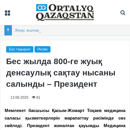
Мәзір
Із
Жеңіс жылнамасының бастауы
Бас тақырып
Ресми
Бес жылда 800-ге жуық
денсаулық сақтау нысаны
салынды – Президент
13.06.2025
91
Мемлекет басшысы Қасым-Жомарт Тоқаев медицина
саласы қызметкерлерін марапаттау рәсімінде сөз
сөйледі. Президент жиналған қауымды Медицина