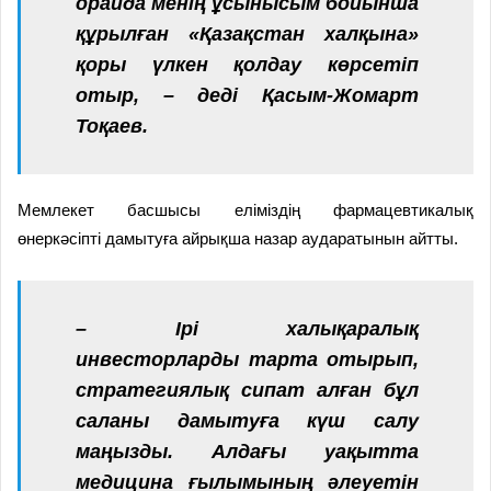
орайда менің ұсынысым бойынша
құрылған «Қазақстан халқына»
қоры үлкен қолдау көрсетіп
отыр, – деді Қасым-Жомарт
Тоқаев.
Мемлекет басшысы еліміздің фармацевтикалық
өнеркәсіпті дамытуға айрықша назар аударатынын айтты.
– Ірі халықаралық
инвесторларды тарта отырып,
стратегиялық сипат алған бұл
саланы дамытуға күш салу
маңызды. Алдағы уақытта
медицина ғылымының әлеуетін