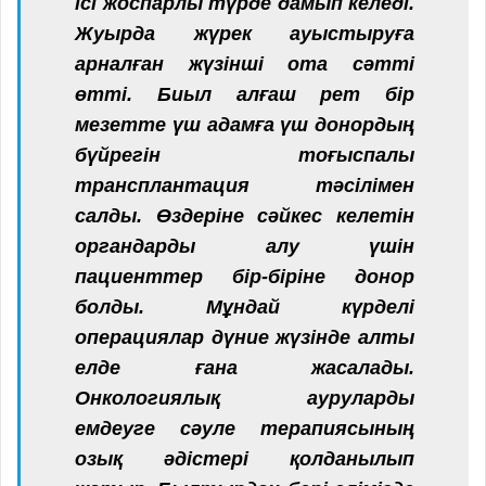
ісі жоспарлы түрде дамып келеді.
Жуырда жүрек ауыстыруға
арналған жүзінші ота сәтті
өтті. Биыл алғаш рет бір
мезетте үш адамға үш донордың
бүйрегін тоғыспалы
трансплантация тәсілімен
салды. Өздеріне сәйкес келетін
органдарды алу үшін
пациенттер бір-біріне донор
болды. Мұндай күрделі
операциялар дүние жүзінде алты
елде ғана жасалады.
Онкологиялық ауруларды
емдеуге сәуле терапиясының
озық әдістері қолданылып