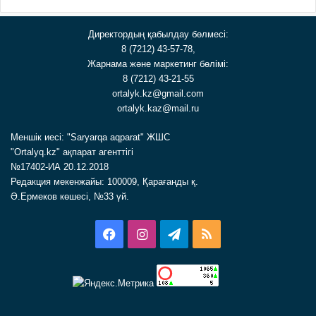
Директордың қабылдау бөлмесі:
8 (7212) 43-57-78,
Жарнама және маркетинг бөлімі:
8 (7212) 43-21-55
ortalyk.kz@gmail.com
ortalyk.kaz@mail.ru
Меншік иесі: "Saryarqa aqparat" ЖШС
"Ortalyq.kz" ақпарат агенттігі
№17402-ИА 20.12.2018
Редакция мекенжайы: 100009, Қарағанды қ.
Ә.Ермеков көшесі, №33 үй.
Facebook
Instagram
Telegram
RSS