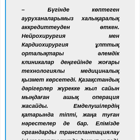
– Бүгінде көптеген
ауруханаларымыз халықаралық
аккредиттеуден өткен.
Нейрохирургия мен
Кардиохирургия ұлттық
орталықтары әлемдік
клиникалар деңгейінде жоғары
технологиялы медициналық
қызмет көрсетеді. Қазақстандық
дәрігерлер жүрекке жыл сайын
мыңдаған ашық операция
жасайды. Емделушілердің
қатарында тіпті, жаңа туған
нәрестелер де бар. Елімізде
органдарды трансплантациялау