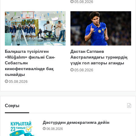
05.08.2026
Балқашта түсірілген
Дастан Сатпаев
«Mūğalım» фильмі Сан-
Австралиядағы турнирдің
Себастьян
үздік гол авторы атанды
кинофестивалінде бақ
05.08.2026
сынайды
05.08.2026
Соңғы
Дәстүрден демократияға дейін
06.08.2026