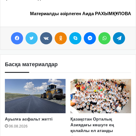
Материалды әзірлеген Аида РАХЫМҚҰЛОВА
Facebook
Twitter
VKontakte
Odnoklassniki
Skype
Messenger
WhatsApp
Telegram
Басқа материалдар
Ауылға асфальт жетті
Қазақстан Орталық
Азиядағы көшуге ең
06.08.2026
қолайлы ел атанды