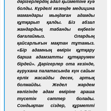
дәрігерлердің адал қызметіне куә
болды. Күрделі кезеңде медицина
мамандары мыңдаған адамды
құтқарып қалды. Біз абзал
жандардың табанды еңбегін
бағалаймыз. Олардың
қайсарлығын мақтан тұтамыз.
«Бір адамның өмірін құтқару
барша адамзатты құтқарумен
бірдей». Дәрігерлер ота кезінде,
аурухана палатасында күн сайын
ерлік жасайды десек, артық
болмайды. Жедел жәрдем
көлігінде адам өміріне араша
түсетін сәттер болады.
Сондықтан сіздер, құрметті