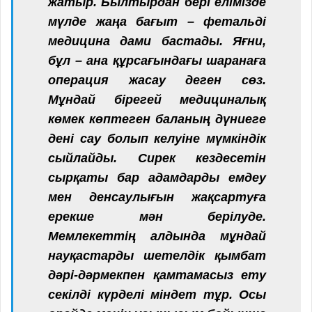
жатыр. Былтырдан бері елімізде
мүлде жаңа бағыт – фетальді
медицина дами бастады. Яғни,
бұл – ана құрсағындағы шаранаға
операция жасау деген сөз.
Мұндай бірегей медициналық
көмек көптеген баланың дүниеге
дені сау болып келуіне мүмкіндік
сыйлайды. Сирек кездесетін
сырқаты бар адамдарды емдеу
мен денсаулығын жақсартуға
ерекше мән берілуде.
Мемлекеттің алдында мұндай
науқастарды шетелдік қымбат
дәрі-дәрмекпен қамтамасыз ету
секілді күрделі міндет тұр. Осы