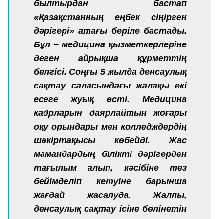
былтырдан бастап
«Қазақстанның еңбек сіңірген
дәрігері» атағы беріле бастады.
Бұл – медицина қызметкерлеріне
деген айрықша құрметтің
белгісі. Соңғы 5 жылда денсаулық
сақтау саласындағы жалақы екі
есеге жуық өсті. Медицина
кадрларын даярлайтын жоғары
оқу орындары мен колледждердің
шәкіртақысы көбейді. Жас
мамандардың білікті дәрігерден
тағылым алып, кәсібіне тез
бейімделіп кетуіне барынша
жағдай жасалуда. Жалпы,
денсаулық сақтау ісіне бөлінетін