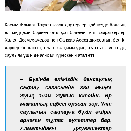
Қасым-Жомарт Тоқаев қазақ дәрігерлері қай кезде болсын,
ел мүддесін бәрінен биік қоя білгенін, ұлт қайраткерлері
Халел Досмұхамедов пен Санжар Асфендияровтың белгілі
дәрігер болғанын, олар халқымыздың азаттығы үшін де,
саулығы үшін де аянбай күрескенін атап өтті.
– Бүгінде еліміздің денсаулық
сақтау саласында 380 мыңға
жуық адам жұмыс істейді. Әр
маманның еңбегі орасан зор. Ұлт
саулығын сақтауға бүкіл өмірін
арнаған тұтас әулеттер бар.
Алматыдағы Джувашевтер