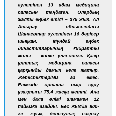
әулетінен 13 адам медицина
саласын таңдаған. Олардың
жалпы еңбек өтілі – 375 жыл. Ал
Атырау облысындағы
Шанаевтар әулетінен 16 дәрігер
шыққан. Мұндай еңбек
династияларының ғибратты
жолы – көпке үлгі-өнеге. Қазір
ұлттық медицина саласы
қарқынды дамып келе жатыр.
Жетістіктеріміз аз емес.
Елімізде орташа өмір сүру
ұзақтығы 75,4 жасқа жетті. Ана
мен бала өлімі шамамен 12
пайызға азайды. Бес жылда 800-
ге жуық денсаулық сақтау