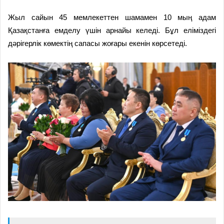
Жыл сайын 45 мемлекеттен шамамен 10 мың адам
Қазақстанға емделу үшін арнайы келеді. Бұл еліміздегі
дәрігерлік көмектің сапасы жоғары екенін көрсетеді.