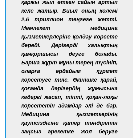
қаржы жыл өткен сайын артып
келе жатыр. Биыл оның көлемі
2,6 триллион теңгеге жетті.
Мемлекет медицина
қызметкерлеріне қолдау көрсете
береді. Дәрігерді халықтың
қамқоршысы деуге болады.
Барша жұрт мұны терең түсініп,
оларға әрдайым құрмет
көрсетуге тиіс. Өкінішке қарай,
қоғамда дәрігердің жұмысына
кедергі жасап, тіпті, қоқан-лоқы
көрсететін адамдар әлі де бар.
Медицина қызметкерінің
қауіпсіздігіне қатер төндіретін
заңсыз әрекетке жол беруге