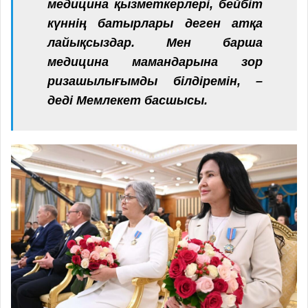
медицина қызметкерлері, бейбіт
күннің батырлары деген атқа
лайықсыздар. Мен барша
медицина мамандарына зор
ризашылығымды білдіремін, –
деді Мемлекет басшысы.