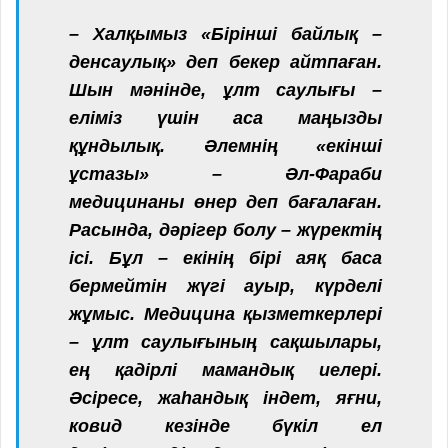
– Халқымыз «Бірінші байлық –
денсаулық» деп бекер айтпаған.
Шын мәнінде, ұлт саулығы –
еліміз үшін аса маңызды
құндылық. Әлемнің «екінші
ұстазы» – Әл-Фараби
медицинаны өнер деп бағалаған.
Расында, дәрігер болу – жүректің
ісі. Бұл – екінің бірі аяқ баса
бермейтін жүгі ауыр, күрделі
жұмыс. Медицина қызметкерлері
– ұлт саулығының сақшылары,
ең қадірлі мамандық иелері.
Әсіресе, жаһандық індет, яғни,
ковид кезінде бүкіл ел