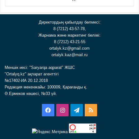
Директордың қабылдау бөлмесі:
8 (7212) 43-57-78,
Жарнама және маркетинг бөлімі:
8 (7212) 43-21-55
ortalyk.kz@gmail.com
ortalyk.kaz@mail.ru
Меншік иесі: "Saryarqa aqparat" ЖШС
"Ortalyq.kz" ақпарат агенттігі
№17402-ИА 20.12.2018
Редакция мекенжайы: 100009, Қарағанды қ.
Ә.Ермеков көшесі, №33 үй.
Facebook
Instagram
Telegram
RSS