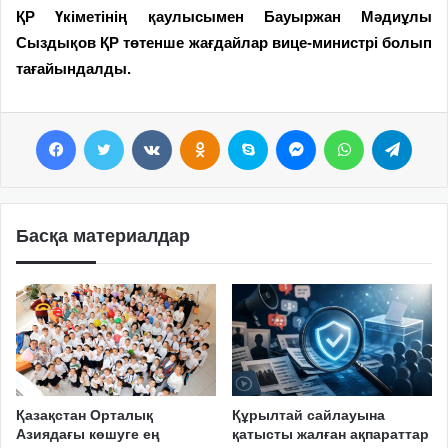
ҚР Үкіметінің қаулысымен Бауыржан Мәдиұлы
Сыздықов ҚР төтенше жағдайлар вице-министрі болып
тағайындалды.
Facebook
Twitter
VKontakte
Odnoklassniki
Skype
Messenger
WhatsApp
Telegram
Басқа материалдар
Қазақстан Орталық
Құрылтай сайлауына
Азиядағы көшуге ең
қатысты жалған ақпараттар