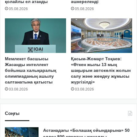
қолайлы ел атанды
әшкереленді
05.08.2026
05.08.2026
Мемлекет басшысы
Қасым-Жомарт Тоқаев:
Жасанды интеллект
«Өткен жылы 13 мың
бойынша халықаралық
шақырым автокөлік жолын
олимпиаданың ашылу
салу және жөндеу жұмысы
салтанатына қатысты
жүргізілді»
03.08.2026
03.08.2026
Соңғы
Астанадағы «Болашақ ойындарына» 50
елден 800 спортшы жиналды