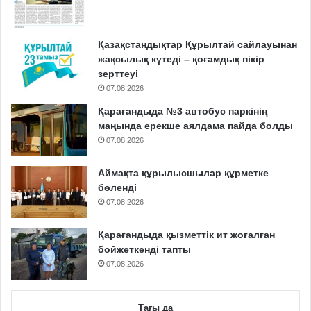
Қазақстандықтар Құрылтай сайлауынан
жақсылық күтеді – қоғамдық пікір
зерттеуі
07.08.2026
Қарағандыда №3 автобус паркінің
маңында ерекше аялдама пайда болды
07.08.2026
Аймақта құрылысшылар құрметке
бөленді
07.08.2026
Қарағандыда қызметтік ит жоғалған
бойжеткенді тапты
07.08.2026
Тағы да