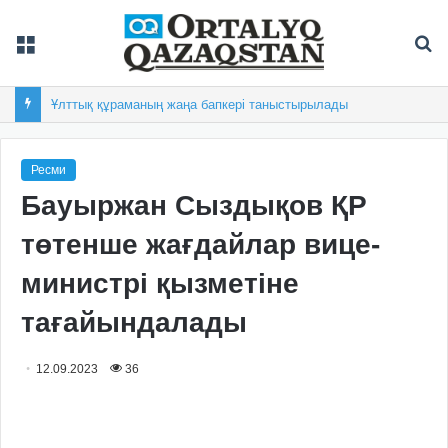
Мәзір
Із
Ұлттық құраманың жаңа бапкері таныстырылады
Ресми
Бауыржан Сыздықов ҚР
төтенше жағдайлар вице-
министрі қызметіне
тағайындалады
12.09.2023
36