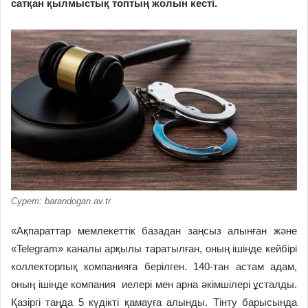
сатқан қылмыстық топтың жолын кесті.
Сурет: barandogan.av.tr
«Ақпараттар мемлекеттік базадан заңсыз алынған және
«Telegram» каналы арқылы таратылған, оның ішінде кейбірі
коллекторлық компанияға берілген. 140-тан астам адам,
оның ішінде компания
иелері мен арна әкімшілері ұсталды.
Қазіргі таңда 5 күдікті қамауға алынды. Тінту барысында