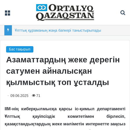
Мәзір
Із
Ұлттық құраманың жаңа бапкері таныстырылады
Бас тақырып
Азаматтардың жеке дерегін
сатумен айналысқан
қылмыстық топ ұсталды
09.06.2025
71
ІІМ-нің киберқылмысқа қарсы іс-қимыл департаменті
Ұлттық қауіпсіздік комитетімен бірлесіп,
қазақстандықтардың жеке мәліметін интернетте заңсыз