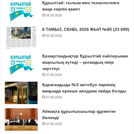
Құрылтай: ғылым мен технологияға
жаңа серпін қажет
08.08.2026
8 ТАМЫЗ, СЕНБІ, 2026 ЖЫЛ №85 (23 699)
08.08.2026
Қазақстандықтар Құрылтай сайлауынан
жақсылық күтеді – қоғамдық пікір
зерттеуі
07.08.2026
Қарағандыда №3 автобус паркінің
маңында ерекше аялдама пайда болды
07.08.2026
Аймақта құрылысшылар құрметке
бөленді
07.08.2026