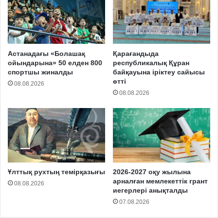
Астанадағы «Болашақ
Қарағандыда
ойындарына» 50 елден 800
республикалық Құран
спортшы жиналды
байқауына іріктеу сайысы
өтті
08.08.2026
08.08.2026
Ұлттық рухтың темірқазығы
2026-2027 оқу жылына
арналған мемлекеттік грант
08.08.2026
иегерлері анықталды
07.08.2026