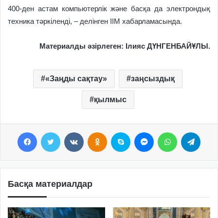
400-ден астам компьютерлік және басқа да электрондық
техника тәркіленді, – делінген ІІМ хабарламасында.
Материалды әзірлеген: Ілияс ДҮНГЕНБАЙҰЛЫ.
«Заңды сақтау»
заңсыздық
қылмыс
Facebook
Twitter
VKontakte
Odnoklassniki
Skype
Messenger
WhatsApp
Telegram
Басқа материалдар