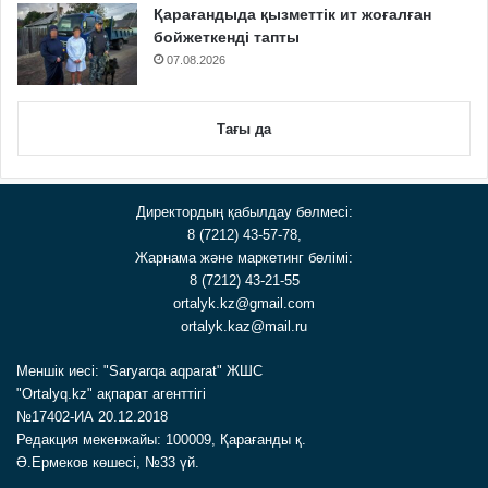
Қарағандыда қызметтік ит жоғалған
бойжеткенді тапты
07.08.2026
Тағы да
Директордың қабылдау бөлмесі:
8 (7212) 43-57-78,
Жарнама және маркетинг бөлімі:
8 (7212) 43-21-55
ortalyk.kz@gmail.com
ortalyk.kaz@mail.ru
Меншік иесі: "Saryarqa aqparat" ЖШС
"Ortalyq.kz" ақпарат агенттігі
№17402-ИА 20.12.2018
Редакция мекенжайы: 100009, Қарағанды қ.
Ә.Ермеков көшесі, №33 үй.