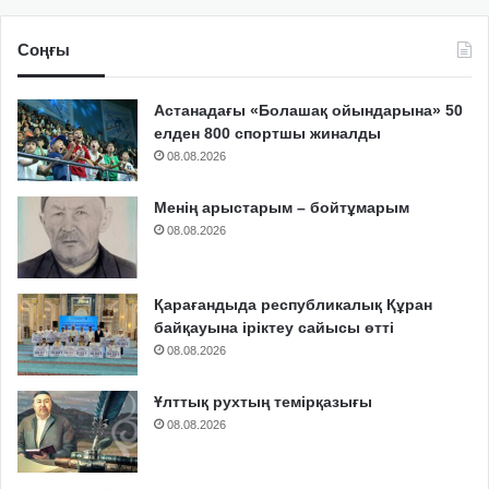
Соңғы
Астанадағы «Болашақ ойындарына» 50
елден 800 спортшы жиналды
08.08.2026
Менің арыстарым – бойтұмарым
08.08.2026
Қарағандыда республикалық Құран
байқауына іріктеу сайысы өтті
08.08.2026
Ұлттық рухтың темірқазығы
08.08.2026