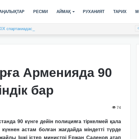
АҢАЛЫҚТАР
РЕСМИ
АЙМАҚ
РУХАНИЯТ
ТАРИХ
М
XIX спартакиадасы басталды
рға Арменияда 90
індік бар
74
танда 90 күнге дейін полицияға тіркелмей қала
 күннен астам болған жағдайда міндетті түрде
 жайлы Ішкі істер министрі Ержан Саденов атап