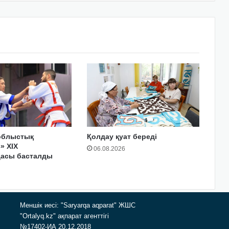
облыстық
Қолдау қуат береді
» XIX
06.08.2026
дасы басталды
Меншік иесі: "Saryarqa aqparat" ЖШС
"Ortalyq.kz" ақпарат агенттігі
№17402-ИА 20.12.2018