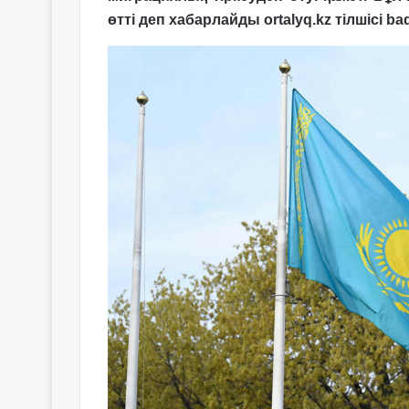
өтті деп хабарлайды ortalyq.kz тілшісі b