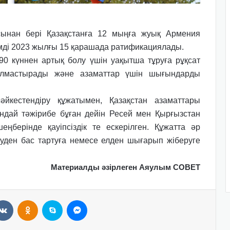
сынан бері Қазақстанға 12 мыңға жуық Армения
імді 2023 жылғы 15 қарашада ратификациялады.
 90 күннен артық болу үшін уақытша тұруға рұқсат
алмастырады және азаматтар үшін шығындарды
сәйкестендіру құжатымен,
Қазақстан азаматтары
ндай тәжірибе бұған дейін Ресей мен Қырғызстан
шеңберінде қауіпсіздік те ескерілген.
Құжатта әр
зуден бас тартуға немесе елден шығарып жіберуге
Материалды әзірлеген Аяулым СОВЕТ
VKontakte
Odnoklassniki
Skype
Messenger