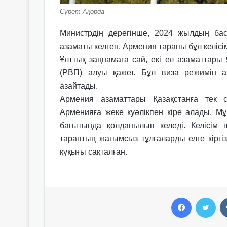
Сурет Ақорда
Министрдің дерегінше, 2024 жылдың ба
азаматы келген. Армения тарапы бұл келіс
Ұлттық заңнамаға сай, екі ел азаматтары
(РВП) алуы қажет. Бұл виза режимін 
азайтады.
Армения азаматтары Қазақстанға тек 
Арменияға жеке куәлікпен кіре алады.
Мұ
бағытында қолданылып келеді.
Келісім 
тараптың жағымсыз тұлғаларды елге кіргі
құқығы сақталған.
Facebook
Twitter