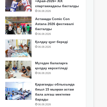
«Арай-2026» XIX
спартакиадасы басталды
06.08.2026
Астанада Comic Con
Astana 2026 фестивалі
басталды
06.08.2026
Қолдау қуат береді
06.08.2026
Мүгедек балаларға
қолдау көрсетіледі
06.08.2026
Қарағанды облысында
биыл 15 мыңнан астам
бала алғаш мектепке
барады
06.08.2026