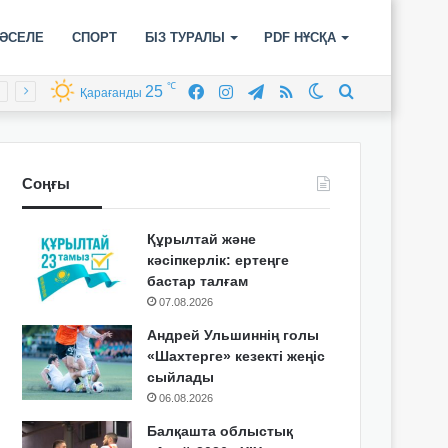
ӘСЕЛЕ
СПОРТ
БІЗ ТУРАЛЫ
PDF НҰСҚА
℃
25
Facebook
Instagram
Telegram
RSS
Switch
Іздеу
Қарағанды
skin
Соңғы
Құрылтай және
кәсіпкерлік: ертеңге
бастар талғам
07.08.2026
Андрей Ульшиннің голы
«Шахтерге» кезекті жеңіс
сыйлады
06.08.2026
Балқашта облыстық