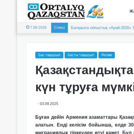
Ж
7.08.2026
Соңғы
Балқашта облыстық «Арай-2026» 
Бас тақырып
Басты тақырып
Ресми
Қазақстандықта
күн тұруға мүмк
03.09.2025
Бұған дейін Армения азаматтары Қазақс
алатын. Енді келісім бойынша, елде 30
миграциялық тіркеуден өтуі қажет. Бұл