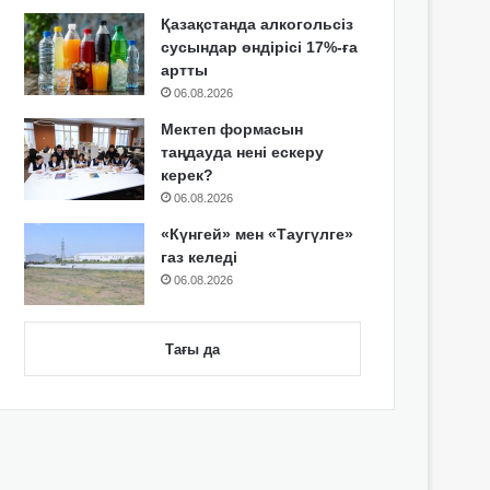
Қазақстанда алкогольсіз
сусындар өндірісі 17%-ға
артты
06.08.2026
Мектеп формасын
таңдауда нені ескеру
керек?
06.08.2026
«Күнгей» мен «Таугүлге»
газ келеді
06.08.2026
Тағы да