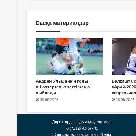
Басқа материалдар
Андрей Ульшиннің голы
Балқашта 
«Шахтерге» кезекті жеңіс
«Арай-2026
сыйлады
спартакиа
06.08.2026
06.08.2026
Директордың қабылдау бөлмесі:
8 (7212) 43-57-78,
Жарнама және маркетинг бөлімі: