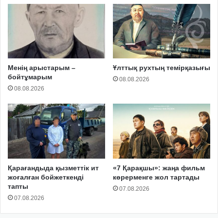
Менің арыстарым –
Ұлттық рухтың темірқазығы
бойтұмарым
08.08.2026
08.08.2026
Қарағандыда қызметтік ит
«7 Қарақшы»: жаңа фильм
жоғалған бойжеткенді
көрерменге жол тартады
тапты
07.08.2026
07.08.2026