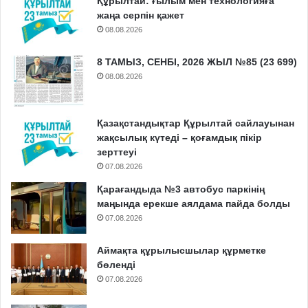
Құрылтай: ғылым мен технологияға
жаңа серпін қажет
08.08.2026
8 ТАМЫЗ, СЕНБІ, 2026 ЖЫЛ №85 (23 699)
08.08.2026
Қазақстандықтар Құрылтай сайлауынан
жақсылық күтеді – қоғамдық пікір
зерттеуі
07.08.2026
Қарағандыда №3 автобус паркінің
маңында ерекше аялдама пайда болды
07.08.2026
Аймақта құрылысшылар құрметке
бөленді
07.08.2026