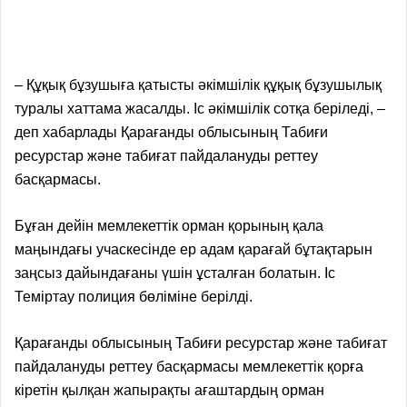
– Құқық бұзушыға қатысты әкімшілік құқық бұзушылық
туралы хаттама жасалды. Іс әкімшілік сотқа беріледі, –
деп хабарлады Қарағанды облысының Табиғи
ресурстар және табиғат пайдалануды реттеу
басқармасы.
Бұған дейін мемлекеттік орман қорының қала
маңындағы учаскесінде ер адам қарағай бұтақтарын
заңсыз дайындағаны үшін ұсталған болатын. Іс
Теміртау полиция бөліміне берілді.
Қарағанды облысының Табиғи ресурстар және табиғат
пайдалануды реттеу басқармасы мемлекеттік қорға
кіретін қылқан жапырақты ағаштардың орман