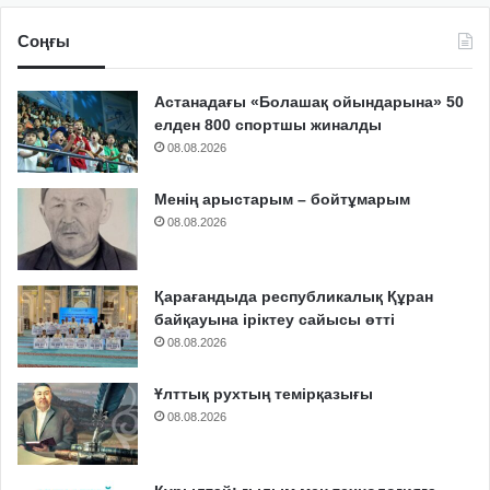
Соңғы
Астанадағы «Болашақ ойындарына» 50
елден 800 спортшы жиналды
08.08.2026
Менің арыстарым – бойтұмарым
08.08.2026
Қарағандыда республикалық Құран
байқауына іріктеу сайысы өтті
08.08.2026
Ұлттық рухтың темірқазығы
08.08.2026