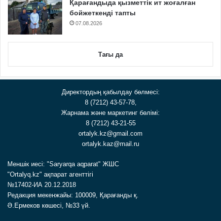
Қарағандыда қызметтік ит жоғалған
бойжеткенді тапты
07.08.2026
Тағы да
Директордың қабылдау бөлмесі:
8 (7212) 43-57-78,
Жарнама және маркетинг бөлімі:
8 (7212) 43-21-55
ortalyk.kz@gmail.com
ortalyk.kaz@mail.ru
Меншік иесі: "Saryarqa aqparat" ЖШС
"Ortalyq.kz" ақпарат агенттігі
№17402-ИА 20.12.2018
Редакция мекенжайы: 100009, Қарағанды қ.
Ә.Ермеков көшесі, №33 үй.