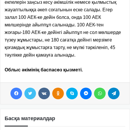
екпелерін заңсыз кесу әкімшілік немесе қылмыстық
жауаптылыққа әкеп соғатынын еске салады. Егер
залал 100 АЕК-ке дейін болса, онда 100 АЕК
мөлшерінде айыппұл салынады. 100 АЕК-тен
жоғары-180 АЕК-ке дейінгі айыппұл не сол мөлшерде
түзеу жұмыстары, не 180 сағатқа дейінгі мерзімге
қоғамдық жұмыстарға тарту, не мүлкі тәркіленіп, 45
тәулікке дейін қамауға алынады.
Облыс әкімінің баспасөз қызметі.
Facebook
Twitter
VKontakte
Odnoklassniki
Skype
Messenger
WhatsApp
Telegram
Басқа материалдар