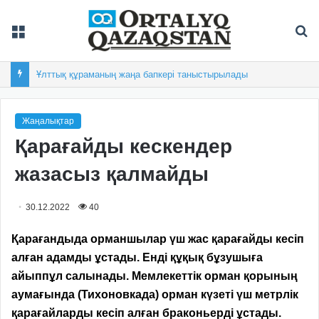
Мәзір
Із
Ұлттық құраманың жаңа бапкері таныстырылады
Жаңалықтар
Қарағайды кескендер
жазасыз қалмайды
30.12.2022
40
Қарағандыда орманшылар үш жас қарағайды кесіп
алған адамды ұстады. Енді құқық бұзушыға
айыппұл салынады.
Мемлекеттік орман қорының
аумағында (Тихоновкада) орман күзеті үш метрлік
қарағайларды кесіп алған браконьерді ұстады.