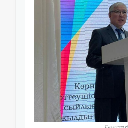
Суреттер ұ