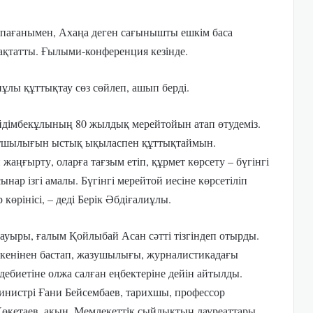
қпағанымен, Ахаңа деген сағынышты ешкім баса
ақтатты. Ғылыми-конференция кезінде.
ұлы құттықтау сөз сөйлеп, ашып берді.
ейдімбекұлының 80 жылдық мерейтойын атап өтудеміз.
ртшылығын ыстық ықыласпен құттықтаймын.
ңғырту, оларға тағзым етіп, құрмет көрсету – бүгінгі
ынар ізгі амалы. Бүгінгі мерейтой иесіне көрсетіліп
көрінісі, – деді Берік Әбдіғалиұлы.
ауыры, ғалым Қойлыбай Асан сәтті тізгіндеп отырды.
кенінен бастап, жазушылығы, журналистикадағы
, әдебиетіне олжа салған еңбектеріне дейін айтылды.
инистрі Ғани Бейсембаев, тарихшы, профессор
өкетаев, ақын, Мемлекеттік сыйлықтың лауреаттары