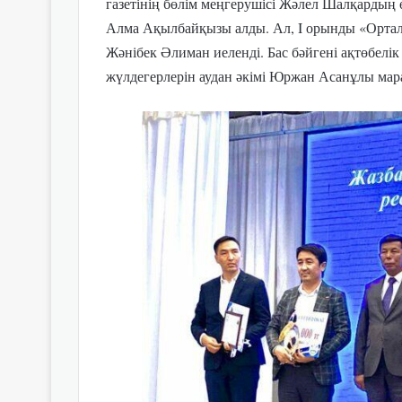
газетінің бөлім меңгерушісі Жәлел Шалқардың 
Алма Ақылбайқызы алды. Ал, I орынды «Орталық
Жәнібек Әлиман иеленді. Бас бәйгені ақтөбелі
жүлдегерлерін аудан әкімі Юржан Асанұлы мар