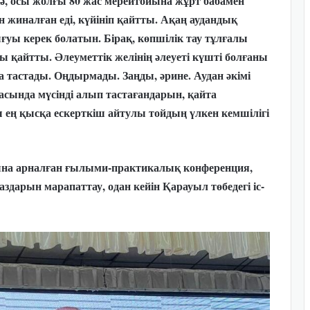
Иә, осы жолғы 80 жас мерейтойына жұрт бабамен
жиналған еді, күйініп қайтты. Ақаң аудандық
ғуы керек болатын. Бірақ, көпшілік тау тұлғалы
қы қайтты. Әлеуметтік желінің әлеуеті күшті болғаны
а тастады. Оңдырмады. Заңды, әрине. Аудан әкімі
ында мүсінді алып тастағандарын, қайта
ең қысқа ескерткіш айтулы тойдың үлкен кемшілігі
хына арналған ғылыми-практикалық конференция,
арын марапаттау, одан кейін Қарауыл төбедегі іс-