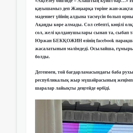
«Ақселеу биігінде – Алаштың күйігі бар…» 
қауышамыз деп Жаңаарқа төріне жан-жақтан 
мәдениет үйінің алдына тасмүсін болып орны
Ақаңды көре алмады. Сол себепті, көңілі ол
сол, желі қолданушылары сынап та, сыбап т
Юржан БЕКҚОЖИН өзінің facebook парақшас
жасалатынын мәлімдеді. Осылайша, ғұмыры 
болды.
Дегенмен, той бағдарламасындағы баба ру
республикалық жыр мүшәйрасының жеңімпазд
шаралар лайықты деңгейде өрбід
і.