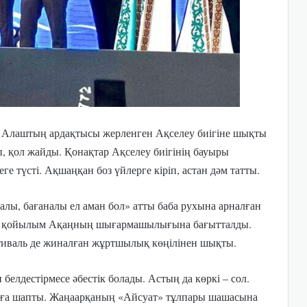
, Алаштың ардақтысы жерленген Ақселеу биігіне шықты
, қол жайды. Қонақтар Ақселеу биігінің бауыры
ге түсті. Ақшаңқан боз үйлерге кіріп, астан дәм татты.
алы, бағаналы ел аман бол» атты баба рухына арналған
к, қойылым Ақаңның шығармашылығына бағытталды.
тиваль де жиналған жұртшылық көңілінен шықты.
белдестірмесе әбестік болады. Астың да көркі – сол.
мға шапты. Жаңаарқаның «Айсуат» тұлпары шашасына