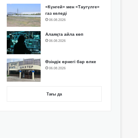
«Күнгей» мен «Таугүлге»
газ келеді
06.08.2026
Алаяқта айла көп
06.08.2026
Өзіндік өрнегі бар өлке
06.08.2026
Тағы да