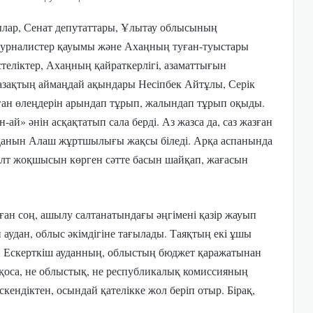
лар, Сенат депутаттары, Ұлытау облысының
, журналистер қауымы және Ахаңның туған-туыстары
теліктер, Ахаңның қайраткерлігі, азаматтығын
азақтың аймаңдай ақындары Несіпбек Айтұлы, Серік
ан өлеңдерін арындап тұрып, жалындап тұрып оқыды.
ай» әнін асқақтатып сала берді. Аз жазса да, саз жазған
ндатқанын Алаш жұртшылығы жақсы біледі. Арқа аспанында
Ұлт жоқшысын көрген сәтте басын шайқап, жағасын
ан соң, ашылу салтанатындағы әңгімені қазір жауып
 аудан, облыс әкімдігіне тағылады. Таяқтың екі ұшы
р. Ескерткіш ауданның, облыстың бюджет қаражатынан
қоса, не облыстық, не республикалық комиссияның
кендіктен, осындай қателікке жол беріп отыр. Бірақ,