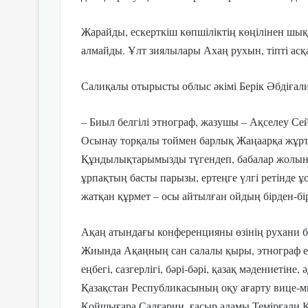
Жарайды, ескерткіш көпшіліктің көңілінен шы
алмайды. Ұлт зиялылары Ахаң рухын, тіпті асқ
Салиқалы отырысты облыс әкімі Берік Әбдіғали
– Биыл белгілі этнограф, жазушы – Ақселеу С
Осынау торқалы тоймен барлық Жаңаарқа жұ
Құндылықтарымызды түгендеп, бабалар жолын жа
ұрпақтың басты парызы, ертеңге үлгі ретінде ұс
жатқан құрмет – осы айтылған ойдың бірден-бір 
Ақаң атындағы конференцияны өзінің рухани б
Жиында Ақаңның сан салалы қыры, этнограф е
еңбегі, сазгерлігі, бәрі-бәрі, қазақ мәдениетіне
Қазақстан Республикасының оқу ағарту вице-м
Қойшығара Салғарин, ғасыр адамы Темірғали К