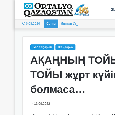
Ж
6.08.2026
Соңғы
Дастан Сатпаев Австралиядағы ту
Бас тақырып
Жаңаарқа
АҚАҢНЫҢ ТОЙ
ТОЙЫ жұрт күйі
болмаса…
13.09.2022