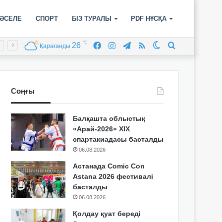
ӘСЕЛЕ
СПОРТ
БІЗ ТУРАЛЫ
PDF НҰСҚА
℃
26
Facebook
Instagram
Telegram
RSS
Switch
Іздеу
Қарағанды
skin
Соңғы
Балқашта облыстық
«Арай-2026» XIX
спартакиадасы басталды
06.08.2026
Астанада Comic Con
Astana 2026 фестивалі
басталды
06.08.2026
Қолдау қуат береді