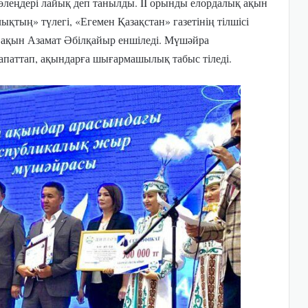
өлеңдері лайық деп танылды. II орынды елордалық ақын
тың» түлегі, «Егемен Қазақстан» газетінің тілшісі
к ақын Азамат Әбілқайыр еншіледі. Мүшәйра
апаттап, ақындарға шығармашылық табыс тіледі.