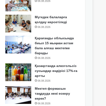
06.08.2026
Мүгедек балаларға
қолдау көрсетіледі
06.08.2026
Қарағанды облысында
биыл 15 мыңнан астам
бала алғаш мектепке
барады
06.08.2026
Қазақстанда алкогольсіз
сусындар өндірісі 17%-ға
артты
06.08.2026
Мектеп формасын
таңдауда нені ескеру
керек?
06.08.2026