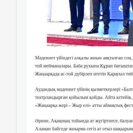
Мәдениет үйіндегі алқалы жиын аяқталған соң
той мейманалары. Баба рухына Құран бағыштап
Жаңаарқада ас-той дүбірлеп өтетін Қарауыл төбе
Аудандық мәдениет үйінің қызметкерлері «Балт
театрландырған қойылым қойды. Айта кетейі
«Жаңаарқа жері – Жыр елі» атты аймақтық фес
Әрине, Ақаңның тойында ат жүгіртпесе, балуан 
Аламан бәйгеде жиырма сегіз ат отыз шақыры