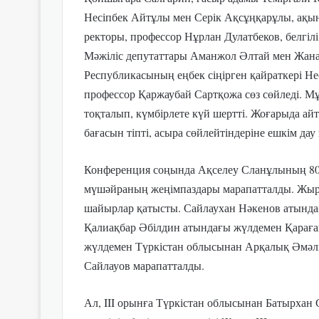
Несіпбек Айтұлы мен Серік Ақсұңқарұлы, ақы
ректоры, профессор Нұрлан Дулатбеков, белгіл
Мәжіліс депутаттары Аманжол Әлтай мен Жана
Республикасының еңбек сіңірген қайраткері Н
профессор Қаржаубай Сартқожа сөз сөйледі. М
тоқталып, күмбірлете күй шертті. Жоғарыда а
бағасын тіпті, асыра сөйлейтіндеріне ешкім дау
Конференция соңында Ақселеу Сланұлының 8
мүшәйраның жеңімпаздары марапатталды. Жыр б
шайырлар қатысты. Сайлаухан Нәкенов атында
Қалиақбар Әбілдин атындағы жүлдемен Қарағ
жүлдемен Түркістан облысынан Арқалық Әмәл
Сайлауов марапатталды.
Ал, III орынға Түркістан облысынан Батырхан 