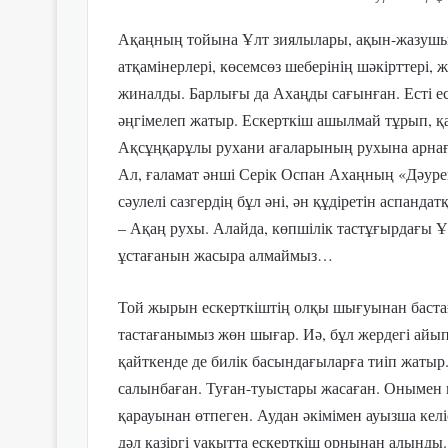
Ақаңның тойына Ұлт зиялылары, ақын-жазушы
атқамінерлері, көсемсөз шеберінің шәкірттері
жиналды. Барлығы да Ахаңды сағынған. Есті ес
әңгімелеп жатыр. Ескерткіш ашылмай тұрып, қ
Ақсұңқарұлы рухани ағаларының рухына арнағ
Ал, ғаламат әнші Серік Оспан Ахаңның «Дәурен-
сәулелі сазгердің бұл әні, ән құдіретін аспа
– Ақаң рухы. Алайда, көпшілік тастұғырдағы 
ұстағанын жасыра алмаймыз…
Той жырын ескерткіштің олқы шығуынан бастағ
тастағанымыз жөн шығар. Иә, бұл жердегі айып
қайткенде де билік басындағыларға тиіп жаты
салынбаған. Туған-туыстары жасаған. Онымен 
қарауынан өтпеген. Аудан әкімімен ауызша келіс
дәл қазіргі уақытта ескерткіш орнынан алынды.