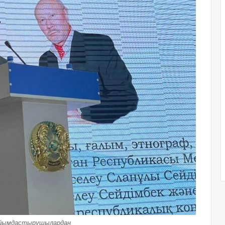
йымдастырушылардан