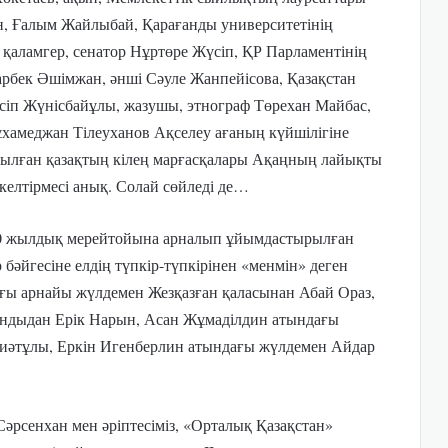
н, Ғалым Жайлыбай, Қарағанды университетінің
і қаламгер, сенатор Нұртөре Жүсіп, ҚР Парламентінің
рбек Әшімжан, әнші Сәуле Жанпейісова, Қазақстан
есіп Жүнісбайұлы, жазушы, этнограф Төрехан Майбас,
ұхамеджан Тілеуханов Ақселеу ағаның күйшілігіне
йтылған қазақтың кілең марғасқалары Ақаңның лайықты
 келтірмесі анық. Солай сөйледі де…
0 жылдық мерейтойына арналып ұйымдастырылған
әйгесіне елдің түпкір-түпкірінен «менмін» деген
ғы арнайы жүлдемен Жезқазған қаласынан Абай Ораз,
андыдан Ерік Нарын, Асан Жұмаділдин атындағы
иәтұлы, Еркін Игенберлин атындағы жүлдемен Айдар
Сәрсенхан мен әріптесіміз, «Орталық Қазақстан»