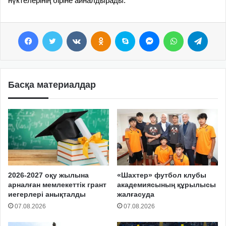
нүктелерінің біріне айналдырады.
Facebook
Twitter
VKontakte
Odnoklassniki
Skype
Messenger
WhatsApp
Telegram
Басқа материалдар
2026-2027 оқу жылына
«Шахтер» футбол клубы
арналған мемлекеттік грант
академиясының құрылысы
иегерлері анықталды
жалғасуда
07.08.2026
07.08.2026