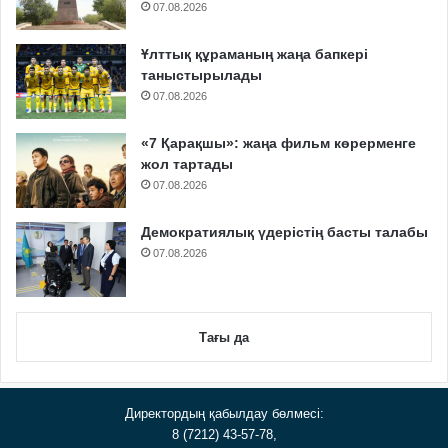
07.08.2026
Ұлттық құраманың жаңа бапкері
таныстырылады
07.08.2026
«7 Қарақшы»: жаңа фильм көрерменге
жол тартады
07.08.2026
Демократиялық үдерістің басты талабы
07.08.2026
Тағы да
Директордың қабылдау бөлмесі:
8 (7212) 43-57-78,