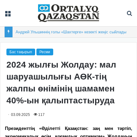
Мәзір
Із
Андрей Ульшиннің голы «Шахтерге» кезекті жеңіс сыйлады
Бас тақырып
Ресми
2024 жылғы Жолдау: мал
шаруашылығы АӨК-тің
жалпы өнімінің шамамен
40%-ын қалыптастыруда
03.09.2025
117
Президенттің «Әділетті Қазақстан: заң мен тәртіп,
экономикалық өсім, қоғамдық оптимизм» Жолдауын