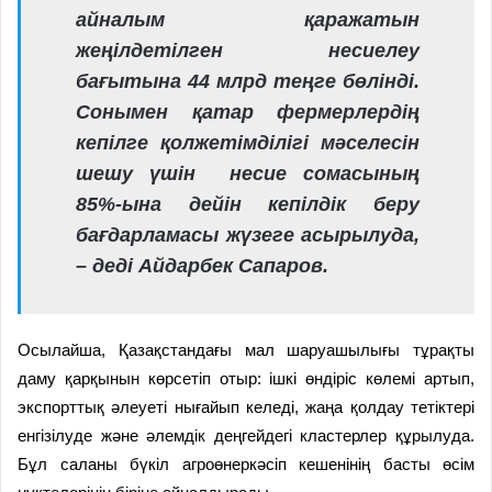
айналым қаражатын
жеңілдетілген несиелеу
бағытына 44 млрд теңге бөлінді.
Сонымен қатар фермерлердің
кепілге қолжетімділігі мәселесін
шешу үшін
несие сомасының
85%-ына дейін кепілдік беру
бағдарламасы жүзеге асырылуда,
– деді Айдарбек Сапаров.
Осылайша, Қазақстандағы мал шаруашылығы тұрақты
даму қарқынын көрсетіп отыр: ішкі өндіріс көлемі артып,
экспорттық әлеуеті нығайып келеді, жаңа қолдау тетіктері
енгізілуде және әлемдік деңгейдегі кластерлер құрылуда.
Бұл саланы бүкіл агроөнеркәсіп кешенінің басты өсім