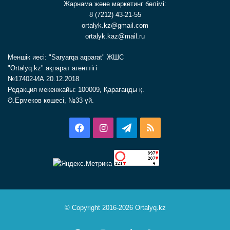
Жарнама және маркетинг бөлімі:
8 (7212) 43-21-55
ortalyk.kz@gmail.com
ortalyk.kaz@mail.ru
Меншік иесі: "Saryarqa aqparat" ЖШС
"Ortalyq.kz" ақпарат агенттігі
№17402-ИА 20.12.2018
Редакция мекенжайы: 100009, Қарағанды қ.
Ә.Ермеков көшесі, №33 үй.
Facebook
Instagram
Telegram
RSS
© Copyright 2016-2026 Ortalyq.kz