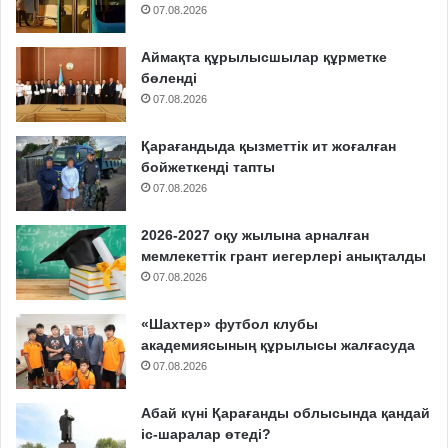
07.08.2026
Аймақта құрылысшылар құрметке
бөленді
07.08.2026
Қарағандыда қызметтік ит жоғалған
бойжеткенді тапты
07.08.2026
2026-2027 оқу жылына арналған
мемлекеттік грант иегерлері анықталды
07.08.2026
«Шахтер» футбол клубы
академиясының құрылысы жалғасуда
07.08.2026
Абай күні Қарағанды облысында қандай
іс-шаралар өтеді?