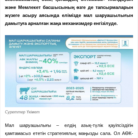
және Мемлекет басшысының өзге де тапсырмаларын
жүзеге асыру аясында елімізде мал шаруашылығын
дамытуға арналған жаңа механизмдер енгізілуде.
Суреттер Үкімет
Мал шаруашылығы – елдің азық-түлік қауіпсіздігін
қамтамасыз ететін стратегиялық маңызды сала. Ол АӨК-