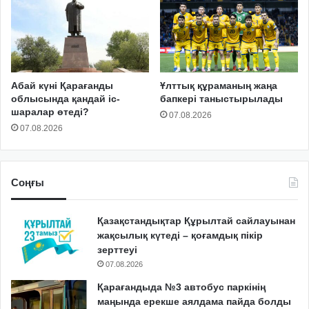
Абай күні Қарағанды
Ұлттық құраманың жаңа
облысында қандай іс-
бапкері таныстырылады
шаралар өтеді?
07.08.2026
07.08.2026
Соңғы
Қазақстандықтар Құрылтай сайлауынан
жақсылық күтеді – қоғамдық пікір
зерттеуі
07.08.2026
Қарағандыда №3 автобус паркінің
маңында ерекше аялдама пайда болды