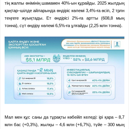
тің жалпы өнімінің шамамен 40%-ын құрайды. 2025 жылдың
қаңтар–шілде айларында өндіріс көлемі 3,4%-ға өсіп, 2 трлн
теңгеге жуықтады. Ет өндірісі 2%-ға артты (608,8 мың
тонна), сүт өндіру көлемі 6,5%-ға ұлғайды (2,25 млн тонна).
Мал мен құс саны да тұрақты көбейіп келеді: ірі қара – 8,7
млн бас (+0,3%), жылқы – 4,6 млн (+6,7%), түйе – 300 мың