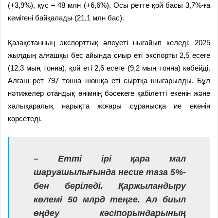
(+3,9%), құс – 48 млн (+6,6%). Осы ретте қой басы 3,7%-ға
кемігені байқалады (21,1 млн бас).
Қазақстанның экспорттық әлеуеті нығайып келеді: 2025
жылдың алғашқы бес айында сиыр еті экспорты 2,5 есеге
(12,3 мың тонна), қой еті 2,6 есеге (9,2 мың тонна) көбейді.
Алғаш рет 797 тонна шошқа еті сыртқа шығарылды. Бұл
нәтижелер отандық өнімнің бәсекеге қабілетті екенін және
халықаралық нарықта жоғары сұранысқа ие екенін
көрсетеді.
– Етті ірі қара мал
шаруашылығында несие таза 5%-
бен беріледі. Қаржыландыру
көлемі 50 млрд теңге. Ал биыл
өңдеу кәсіпорындарының